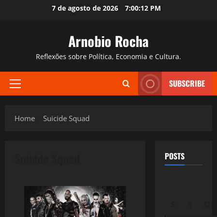
Skip
7 de agosto de 2026
7:00:13 PM
to
content
Arnobio Rocha
Reflexões sobre Política, Economia e Cultura.
SUBSCRIBE
Primary
Menu
Home
Suicide Squad
Suicide Squad
POSTS
S
T
Q