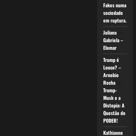
Fakes numa
sociedade
em ruptura.
Juliana
em
Gabriela –
Elomar
Trump é
Louco? –
Arnobio
Rocha
em
Trump-
Musk e a
Distopia: A
Questão do
PODER!
Kathianne