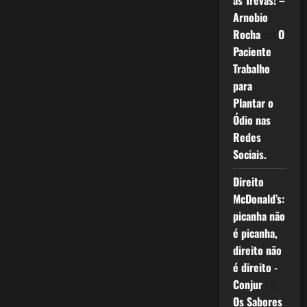
as Trevas! –
Arnobio
Rocha
em
O
Paciente
Trabalho
para
Plantar o
Ódio nas
Redes
Sociais.
Direito
McDonald’s:
picanha não
é picanha,
direito não
é direito -
Conjur
em
Os Sabores