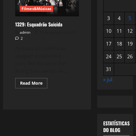
Filmes&Músicas
3
4
5
1329: Esquadrão Suicida
10
11
12
admin
12 de agosto de 2016
2
17
18
19
As luzes do cinema se
apagam e explode o
24
25
26
som The House of the
31
Rising Sun, versão de...
« jul
Read
Read More
more
about
1329:
Esquadrão
Suicida
ESTATÍSTICAS
DO BLOG