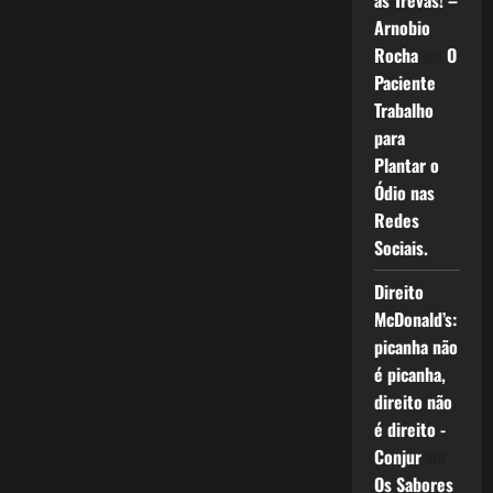
as Trevas! –
Arnobio
Rocha
em
O
Paciente
Trabalho
para
Plantar o
Ódio nas
Redes
Sociais.
Direito
McDonald’s:
picanha não
é picanha,
direito não
é direito -
Conjur
em
Os Sabores