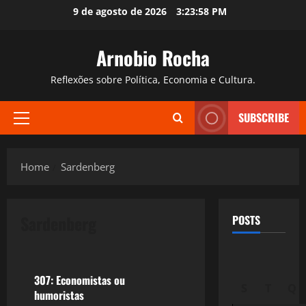
Skip
9 de agosto de 2026
3:23:59 PM
to
content
Arnobio Rocha
Reflexões sobre Política, Economia e Cultura.
SUBSCRIBE
Primary
Menu
Home
Sardenberg
Sardenberg
POSTS
Política
307: Economistas ou
S
T
Q
humoristas