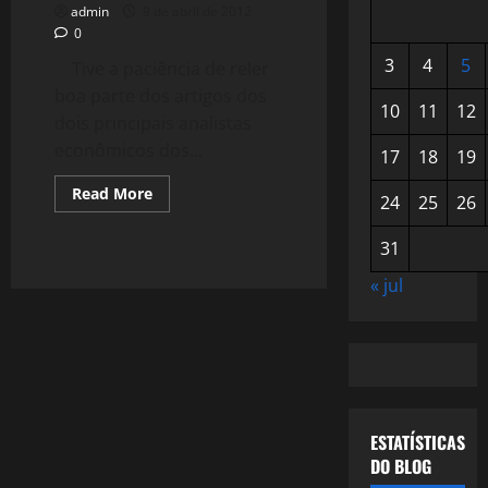
admin
9 de abril de 2012
0
3
4
5
Tive a paciência de reler
boa parte dos artigos dos
10
11
12
dois principais analistas
econômicos dos...
17
18
19
Read
Read More
24
25
26
more
about
307:
31
Economistas
ou
humoristas
« jul
ESTATÍSTICAS
DO BLOG