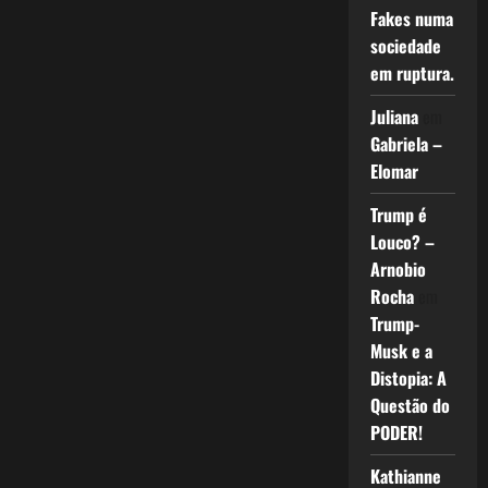
Fakes numa
sociedade
em ruptura.
Juliana
em
Gabriela –
Elomar
Trump é
Louco? –
Arnobio
Rocha
em
Trump-
Musk e a
Distopia: A
Questão do
PODER!
Kathianne