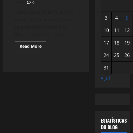
2014
0
Ano passado eu falei dos
3
4
5
meus carnavais e dos sons
que curtia(Músicas dos
10
11
12
Meus Carnavais), agora...
17
18
19
Read
Read More
more
about
24
25
26
1041:
Carnaval,
Samba
31
e
Alegria
« jul
ESTATÍSTICAS
DO BLOG