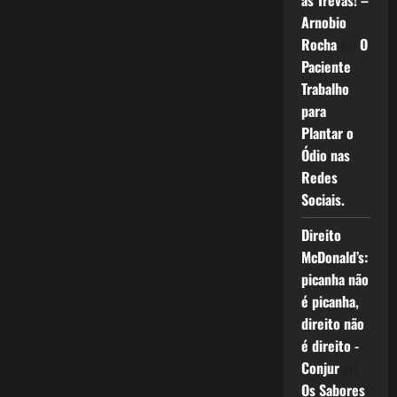
as Trevas! –
Arnobio
Rocha
em
O
Paciente
Trabalho
para
Plantar o
Ódio nas
Redes
Sociais.
Direito
McDonald’s:
picanha não
é picanha,
direito não
é direito -
Conjur
em
Os Sabores