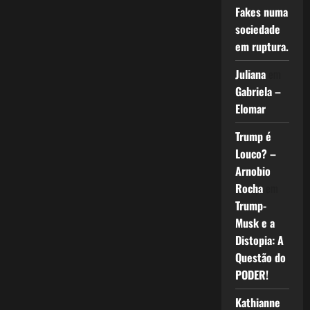
Fakes numa
sociedade
em ruptura.
Juliana
em
Gabriela –
Elomar
Trump é
Louco? –
Arnobio
Rocha
em
Trump-
Musk e a
Distopia: A
Questão do
PODER!
Kathianne