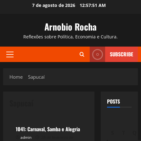
Skip
7 de agosto de 2026
12:57:52 AM
to
content
Arnobio Rocha
Reflexões sobre Política, Economia e Cultura.
SUBSCRIBE
Primary
Menu
Home
Sapucaí
Sapucaí
POSTS
Filmes&Músicas
1041: Carnaval, Samba e Alegria
S
T
Q
admin
28 de fevereiro de