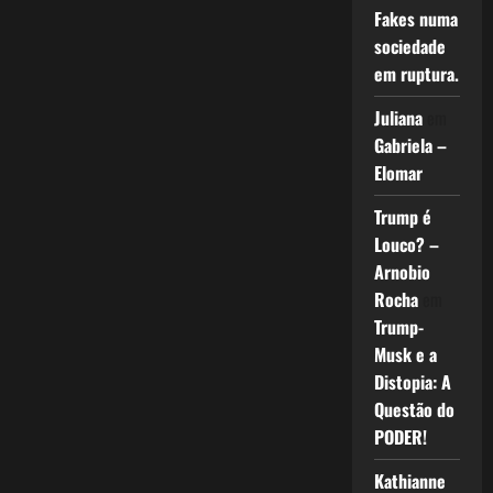
Fakes numa
sociedade
em ruptura.
Juliana
em
Gabriela –
Elomar
Trump é
Louco? –
Arnobio
Rocha
em
Trump-
Musk e a
Distopia: A
Questão do
PODER!
Kathianne