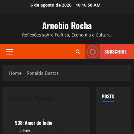
Skip
6 de agosto de 2026
10:16:59 AM
to
content
Arnobio Rocha
Reflexões sobre Política, Economia e Cultura.
SUBSCRIBE
Primary
Menu
Home
Ronaldo Bastos
Ronaldo Bastos
POSTS
Filmes&Músicas
938: Amor de Índio
S
T
Q
admin
24 de setembro de