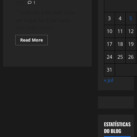
2013
1
“Todo dia é de viver Para
3
4
5
ser o que for E ser tudo
Sim, todo amor...
10
11
12
Read
Read More
17
18
19
more
about
938:
24
25
26
Amor
de
Índio
31
« jul
ESTATÍSTICAS
DO BLOG