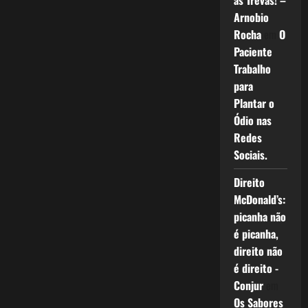
as Trevas! –
Arnobio
Rocha
em
O
Paciente
Trabalho
para
Plantar o
Ódio nas
Redes
Sociais.
Direito
McDonald’s:
picanha não
é picanha,
direito não
é direito -
Conjur
em
Os Sabores