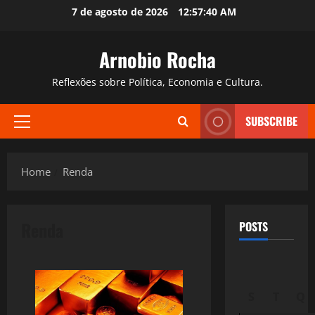
Skip
7 de agosto de 2026
12:57:41 AM
to
content
Arnobio Rocha
Reflexões sobre Política, Economia e Cultura.
SUBSCRIBE
Primary
Menu
Home
Renda
Renda
POSTS
S
T
Q