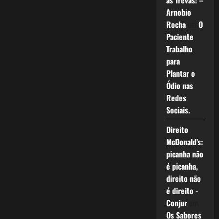
as Trevas! –
Arnobio
Rocha
em
O
Paciente
Trabalho
para
Plantar o
Ódio nas
Redes
Sociais.
Direito
McDonald’s:
picanha não
é picanha,
direito não
é direito -
Conjur
em
Os Sabores