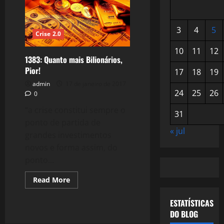
3
4
5
Crise 2.0
10
11
12
1383: Quanto mais Bilionários,
Pior!
17
18
19
admin
17 de janeiro de 2017
24
25
26
0
“a crise constitui sempre o
31
ponto de partida de
« jul
grandes investimentos
novos e forma assim, do
ponto...
Read
Read More
more
about
1383:
ESTATÍSTICAS
Quanto
DO BLOG
mais
Bilionários,