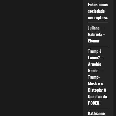
Fakes numa
sociedade
em ruptura.
Juliana
em
Gabriela –
Elomar
Trump é
Louco? –
Arnobio
Rocha
em
Trump-
Musk e a
Distopia: A
Questão do
PODER!
Kathianne