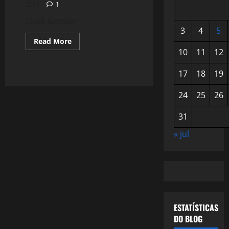
2014
1
Cicek Gonder
3
4
5
Read
Read More
more
10
11
12
about
1206:
Cicek
17
18
19
Gonder
24
25
26
31
« jul
ESTATÍSTICAS
DO BLOG