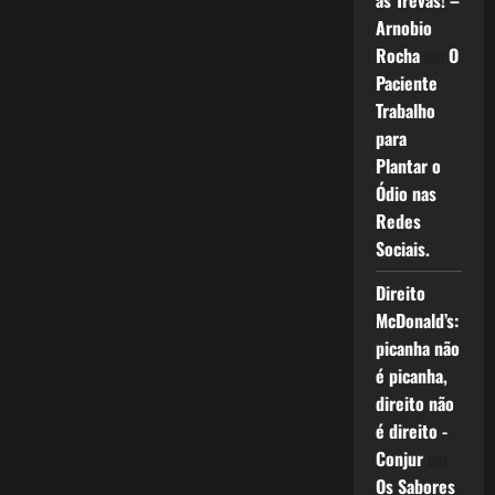
as Trevas! –
Arnobio
Rocha
em
O
Paciente
Trabalho
para
Plantar o
Ódio nas
Redes
Sociais.
Direito
McDonald’s:
picanha não
é picanha,
direito não
é direito -
Conjur
em
Os Sabores