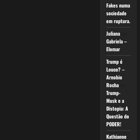
Fakes numa
sociedade
em ruptura.
Juliana
em
Gabriela –
Elomar
Trump é
Louco? –
Arnobio
Rocha
em
Trump-
Musk e a
Distopia: A
Questão do
PODER!
Kathianne