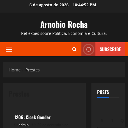
Skip
6 de agosto de 2026
10:44:53 PM
to
content
Arnobio Rocha
Reflexões sobre Política, Economia e Cultura.
SUBSCRIBE
Primary
Menu
Home
Prestes
Prestes
POSTS
Política
1206: Cicek Gonder
S
T
Q
admin
29 de dezembro de