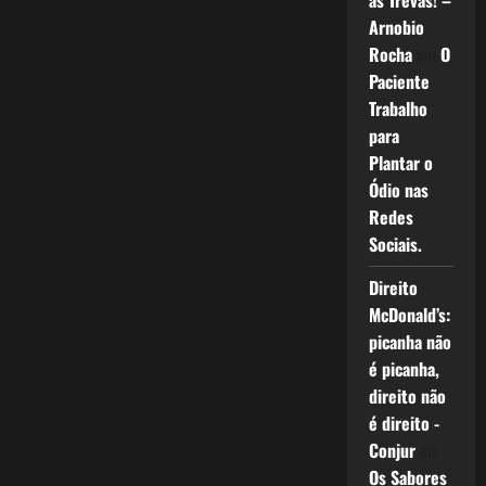
as Trevas! –
Arnobio
Rocha
em
O
Paciente
Trabalho
para
Plantar o
Ódio nas
Redes
Sociais.
Direito
McDonald’s:
picanha não
é picanha,
direito não
é direito -
Conjur
em
Os Sabores