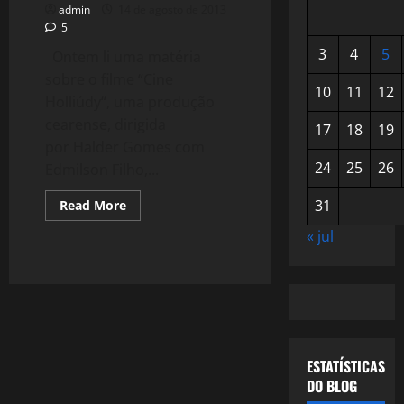
admin
14 de agosto de 2013
5
3
4
5
Ontem li uma matéria
sobre o filme “Cine
10
11
12
Holliúdy“, uma produção
cearense, dirigida
17
18
19
por Halder Gomes com
24
25
26
Edmilson Filho,...
Read
31
Read More
more
about
« jul
895:
Cine
Holliúdy,
O
Cinema
da
Minha
Infância
ESTATÍSTICAS
DO BLOG