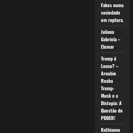
Fakes numa
sociedade
em ruptura.
Juliana
em
Gabriela –
Elomar
Trump é
Louco? –
Arnobio
Rocha
em
Trump-
Musk e a
Distopia: A
Questão do
PODER!
Kathianne