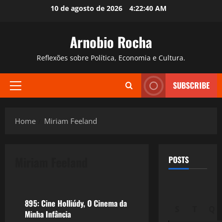
Skip
10 de agosto de 2026
4:22:41 AM
to
content
Arnobio Rocha
Reflexões sobre Política, Economia e Cultura.
SUBSCRIBE
Primary
Menu
Home
Miriam Feeland
Miriam Feeland
POSTS
Filmes&Músicas
895: Cine Holliúdy, O Cinema da
S
T
Q
Minha Infância