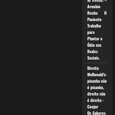
as Trevas! –
Arnobio
Rocha
em
O
Paciente
Trabalho
para
Plantar o
Ódio nas
Redes
Sociais.
Direito
McDonald’s:
picanha não
é picanha,
direito não
é direito -
Conjur
em
Os Sabores