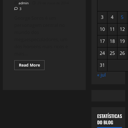
admin
29 de maio de 2014
3
3
4
5
George Soros é um
personagem central no
10
11
12
mundo dos
megaespeculadores, um
17
18
19
dos homens mais ricos e
24
25
26
mais...
Read
31
Read More
more
about
« jul
Soros
–
O
"Exportador"
de
"Revoluções",
digo,
Golpes.
ESTATÍSTICAS
DO BLOG