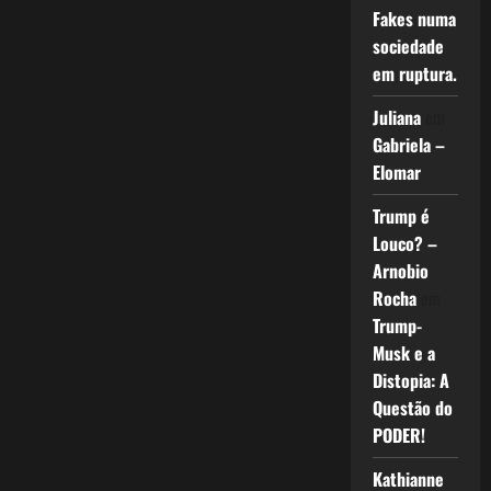
Fakes numa
sociedade
em ruptura.
Juliana
em
Gabriela –
Elomar
Trump é
Louco? –
Arnobio
Rocha
em
Trump-
Musk e a
Distopia: A
Questão do
PODER!
Kathianne