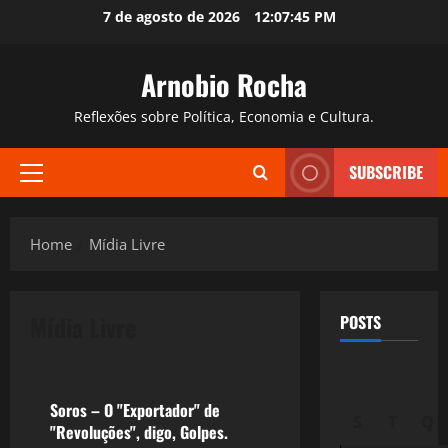
Skip
7 de agosto de 2026
12:07:46 PM
to
content
Arnobio Rocha
Reflexões sobre Política, Economia e Cultura.
SUBSCRIBE
Primary
Menu
Home
Mídia Livre
Mídia Livre
POSTS
Crise 2.0
Soros – O "Exportador" de
S
T
Q
"Revoluções", digo, Golpes.