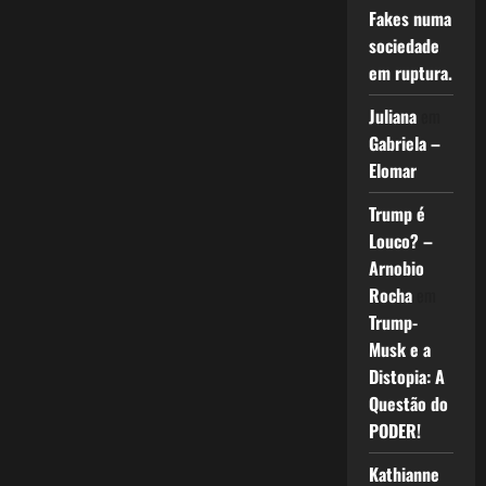
Fakes numa
sociedade
em ruptura.
Juliana
em
Gabriela –
Elomar
Trump é
Louco? –
Arnobio
Rocha
em
Trump-
Musk e a
Distopia: A
Questão do
PODER!
Kathianne