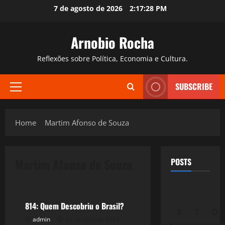
Skip
7 de agosto de 2026
2:17:29 PM
to
content
Arnobio Rocha
Reflexões sobre Política, Economia e Cultura.
SUBSCRIBE
Primary
Menu
Home
Martim Afonso de Souza
Martim Afonso de Souza
POSTS
Política
814: Quem Descobriu o Brasil?
S
T
Q
admin
22 de abril de 2013