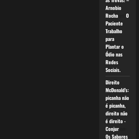
as Trevas! –
Arnobio
Rocha
em
O
Paciente
Trabalho
para
Plantar o
Ódio nas
Redes
Sociais.
Direito
McDonald’s:
picanha não
é picanha,
direito não
é direito -
Conjur
em
Os Sabores