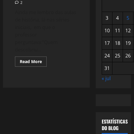
2
Ainda me lembro das aulas
3
4
5
de história, lá nas séries
iniciais, em que o
10
11
12
professor
perguntava:“Quem
17
18
19
descobriu...
24
25
26
Read
Read More
more
31
about
814:
Quem
« jul
Descobriu
o
Brasil?
ESTATÍSTICAS
DO BLOG