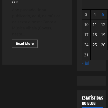
0
Ano passado tinha
3
4
5
publicado, aqui, na música
de sexta o post : Cante a
10
11
12
Música Alheia (Cover),
nesta...
17
18
19
Read
Read More
24
25
26
more
about
1060:
31
Muito
mais
« jul
Covers
ESTATÍSTICAS
DO BLOG