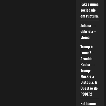
Fakes numa
sociedade
em ruptura.
Juliana
em
Gabriela –
Elomar
Trump é
Louco? –
Arnobio
Rocha
em
Trump-
Musk e a
Distopia: A
Questão do
PODER!
Kathianne