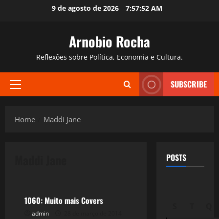
Skip
9 de agosto de 2026
7:57:53 AM
to
content
Arnobio Rocha
Reflexões sobre Política, Economia e Cultura.
SUBSCRIBE
Primary
Menu
Home
Maddi Jane
Maddi Jane
POSTS
Filmes&Músicas
1060: Muito mais Covers
S
T
Q
admin
28 de março de 2014