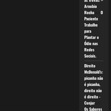
as Trevas! –
Arnobio
Rocha
em
O
Paciente
Trabalho
para
Plantar o
Ódio nas
Redes
Sociais.
Direito
McDonald’s:
picanha não
é picanha,
direito não
é direito -
Conjur
em
Os Sabores