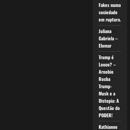
Fakes numa
sociedade
em ruptura.
Juliana
em
Gabriela –
Elomar
Trump é
Louco? –
Arnobio
Rocha
em
Trump-
Musk e a
Distopia: A
Questão do
PODER!
Kathianne