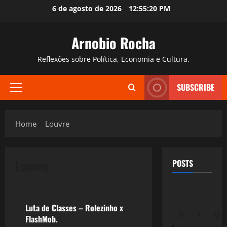
Skip
6 de agosto de 2026
12:55:21 PM
to
content
Arnobio Rocha
Reflexões sobre Política, Economia e Cultura.
SUBSCRIBE
Primary
Menu
Home
Louvre
Louvre
POSTS
Política
Luta de Classes – Rolezinho x
S
T
Q
FlashMob.