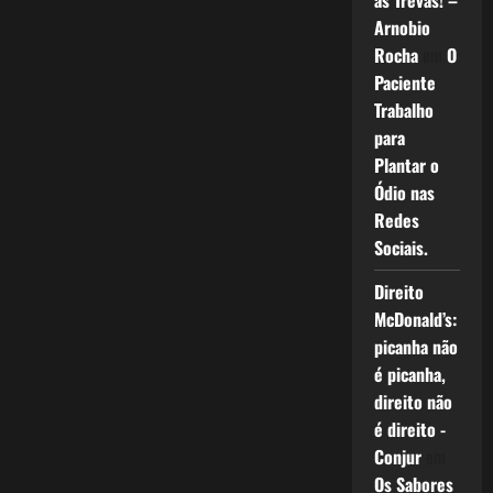
as Trevas! –
Arnobio
Rocha
em
O
Paciente
Trabalho
para
Plantar o
Ódio nas
Redes
Sociais.
Direito
McDonald’s:
picanha não
é picanha,
direito não
é direito -
Conjur
em
Os Sabores