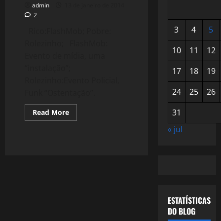
admin
13 de janeiro de 2014
2
3
4
5
Rico:FlashMob; Pobre:
Rolezinho; FlashMob:
10
11
12
Evento de mídia, uma
“instalação”;
17
18
19
Rolezinho:Evento Policial,
24
25
26
Funk “Ostentação”.
Read
31
Read More
more
about
« jul
Luta
de
Classes
–
Rolezinho
x
FlashMob.
ESTATÍSTICAS
DO BLOG