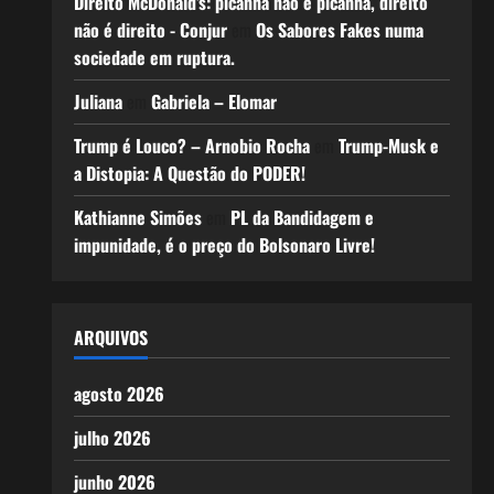
Direito McDonald’s: picanha não é picanha, direito
não é direito - Conjur
em
Os Sabores Fakes numa
sociedade em ruptura.
Juliana
em
Gabriela – Elomar
Trump é Louco? – Arnobio Rocha
em
Trump-Musk e
a Distopia: A Questão do PODER!
Kathianne Simões
em
PL da Bandidagem e
impunidade, é o preço do Bolsonaro Livre!
ARQUIVOS
agosto 2026
julho 2026
junho 2026