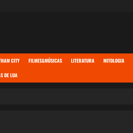
THAM CITY
FILMES&MÚSICAS
LITERATURA
MITOLOGIA
S DE LUA