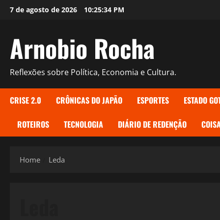
Skip
7 de agosto de 2026
10:25:35 PM
to
content
Arnobio Rocha
Reflexões sobre Política, Economia e Cultura.
CRISE 2.0
CRÔNICAS DO JAPÃO
ESPORTES
ESTADO GO
ROTEIROS
TECNOLOGIA
DIÁRIO DE REDENÇÃO
COISA
Home
Leda
Leda