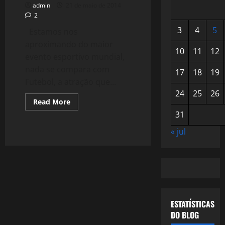
admin
21 de maio de 2014
2
3
4
5
Estamos nos
aproximando do maior
10
11
12
evento esportivo mundial,
nada se compara com
17
18
19
Futebol, a atração que...
24
25
26
Read
Read More
more
31
about
#VaiBrasil
–
« jul
Todas
as
Copas
–
1978
–
O
Campeão
"Moral"
ESTATÍSTICAS
DO BLOG