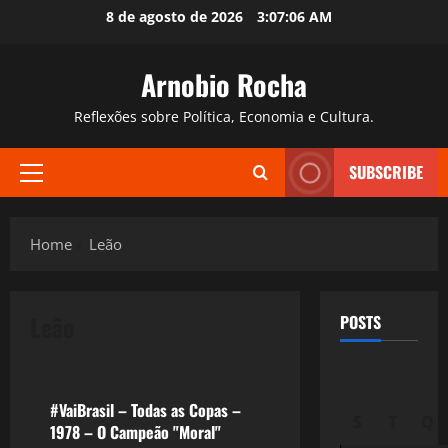
Skip
8 de agosto de 2026
3:07:07 AM
to
content
Arnobio Rocha
Reflexões sobre Política, Economia e Cultura.
SUBSCRIBE
Primary
Menu
Home
Leão
Leão
POSTS
Esportes
#VaiBrasil – Todas as Copas –
S
T
Q
1978 – O Campeão "Moral"