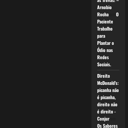
as Trevas! –
Arnobio
Rocha
em
O
Paciente
Trabalho
para
Plantar o
Ódio nas
Redes
Sociais.
Direito
McDonald’s:
picanha não
é picanha,
direito não
é direito -
Conjur
em
Os Sabores