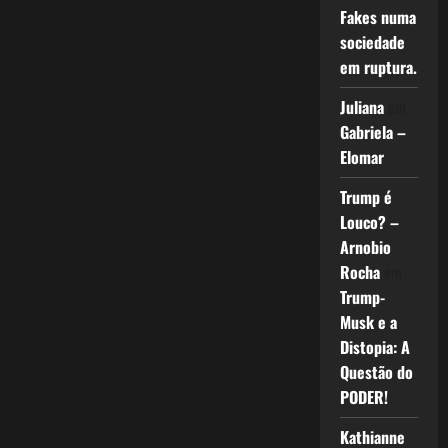
Fakes numa
sociedade
em ruptura.
Juliana
em
Gabriela –
Elomar
Trump é
Louco? –
Arnobio
Rocha
em
Trump-
Musk e a
Distopia: A
Questão do
PODER!
Kathianne