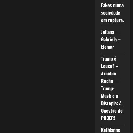
Fakes numa
sociedade
em ruptura.
Juliana
em
Gabriela –
Elomar
Trump é
Louco? –
Arnobio
Rocha
em
Trump-
Musk e a
Distopia: A
Questão do
PODER!
Kathianne