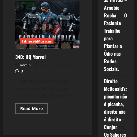
as Trevas! –
O
Arnobio
Espetacular
Homem-
Rocha
em
O
Aranha
Paciente
Trabalho
para
Filmes&Músicas
Plantar o
Ódio nas
340: HQ Marvel
Redes
admin
30 de abril de 2012
Sociais.
0
Direito
No final dos anos 70,
McDonald’s:
penso que 1979, ou no
picanha não
início de 1980, comecei a...
é picanha,
Read
Read More
direito não
more
about
é direito -
340:
HQ
Conjur
em
Marvel
Os Sabores