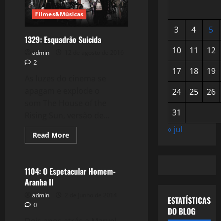
Filmes&Músicas
3
4
5
1329: Esquadrão Suicida
10
11
12
admin
12 de agosto de 2016
2
17
18
19
As luzes do cinema se
apagam e explode o
24
25
26
som The House of the
31
Rising Sun, versão de...
« jul
Read
Read More
more
Filmes&Músicas
about
1329:
Esquadrão
Suicida
1104: O Espetacular Homem-
Aranha II
admin
2 de junho de 2014
ESTATÍSTICAS
0
DO BLOG