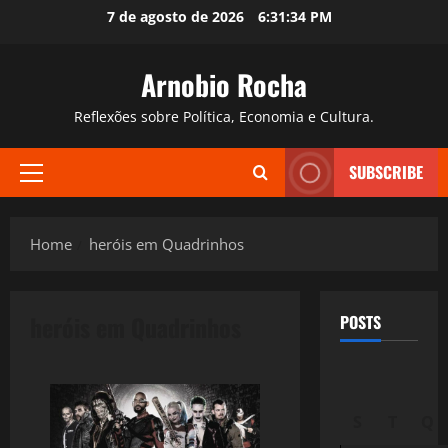
Skip
7 de agosto de 2026
6:31:35 PM
to
content
Arnobio Rocha
Reflexões sobre Política, Economia e Cultura.
SUBSCRIBE
Primary
Menu
Home
heróis em Quadrinhos
heróis em Quadrinhos
POSTS
S
T
Q