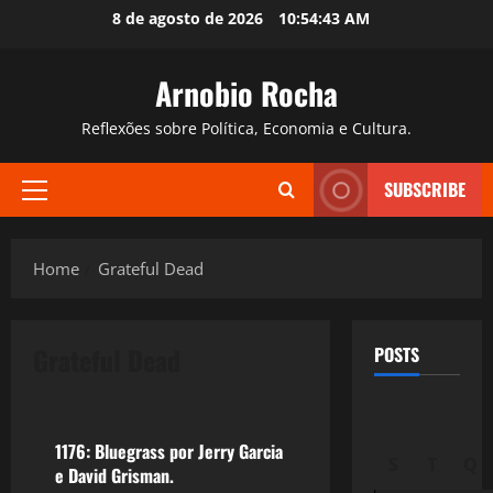
Skip
8 de agosto de 2026
10:54:44 AM
to
content
Arnobio Rocha
Reflexões sobre Política, Economia e Cultura.
SUBSCRIBE
Primary
Menu
Home
Grateful Dead
Grateful Dead
POSTS
Filmes&Músicas
1176: Bluegrass por Jerry Garcia
S
T
Q
e David Grisman.