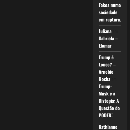
Fakes numa
sociedade
em ruptura.
Juliana
em
Gabriela –
Elomar
Trump é
Louco? –
Arnobio
Rocha
em
Trump-
Musk e a
Distopia: A
Questão do
PODER!
Kathianne