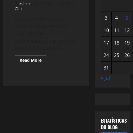
admin
3 de outubro de 2014
1
3
4
5
Dois anos atrás escrevi
numa “música de sexta”
10
11
12
sobre Wild Horses, uma
linda e espetacular canção,
17
18
19
coloquei uma versão...
24
25
26
Read
Read More
more
31
about
1176:
Bluegrass
« jul
por
Jerry
Garcia
e
David
Grisman.
ESTATÍSTICAS
DO BLOG