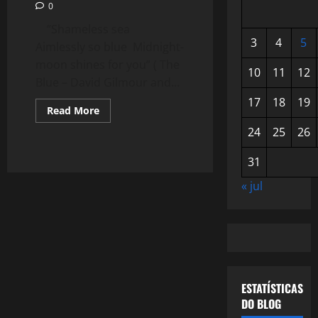
0
“Shameless sea
3
4
5
Aimlessly so blue Midnight-
moon shines for you” ( The
10
11
12
Blue – David Gilmour and...
17
18
19
Read
Read More
more
about
24
25
26
718:
David
Gilmour
31
ou
The
« jul
Blue
ESTATÍSTICAS
DO BLOG