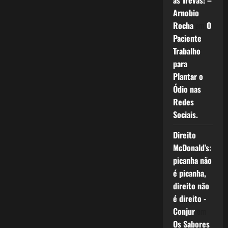
as Trevas! –
Arnobio
Rocha
em
O
Paciente
Trabalho
para
Plantar o
Ódio nas
Redes
Sociais.
Direito
McDonald’s:
picanha não
é picanha,
direito não
é direito -
Conjur
em
Os Sabores