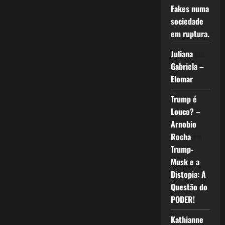
Fakes numa
sociedade
em ruptura.
Juliana
em
Gabriela –
Elomar
Trump é
Louco? –
Arnobio
Rocha
em
Trump-
Musk e a
Distopia: A
Questão do
PODER!
Kathianne