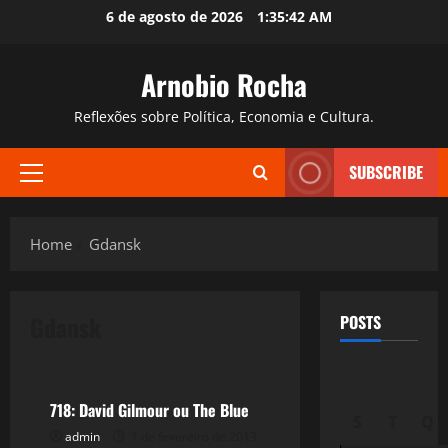
Skip
6 de agosto de 2026
1:35:43 AM
to
content
Arnobio Rocha
Reflexões sobre Política, Economia e Cultura.
SUBSCRIBE
Primary
Menu
Home
Gdansk
Gdansk
POSTS
Filmes&Músicas
718: David Gilmour ou The Blue
S
T
Q
admin
1 de fevereiro de 2013