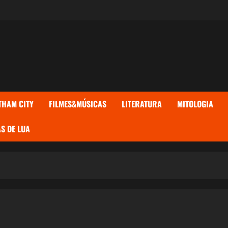
THAM CITY
FILMES&MÚSICAS
LITERATURA
MITOLOGIA
S DE LUA