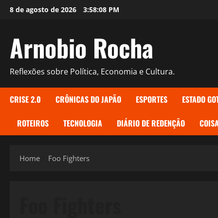
Skip
8 de agosto de 2026
3:58:09 PM
to
content
Arnobio Rocha
Reflexões sobre Política, Economia e Cultura.
CRISE 2.0
CRÔNICAS DO JAPÃO
ESPORTES
ESTADO GO
ROTEIROS
TECNOLOGIA
DIÁRIO DE REDENÇÃO
COISA
Home
Foo Fighters
Foo Fighters