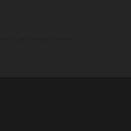
 ( ler aqui Stairway to Heaven), e...