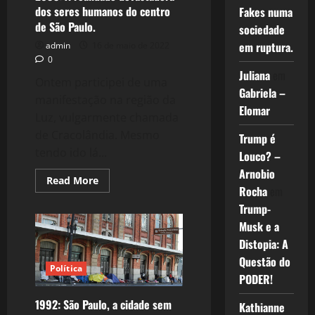
dos seres humanos do centro
Fakes numa
de São Paulo.
sociedade
em ruptura.
admin
16 de maio de 2022
0
Juliana
em
Ontem participei de uma
Gabriela –
manifestação na região da
Elomar
Luz, vulgarmente chamada
de Cracolândia. Mesmo
Trump é
tendo ido lá...
Louco? –
Arnobio
Read
Read More
more
Rocha
em
about
Trump-
2095:
A
Musk e a
realidade
devastadora
Distopia: A
dos
seres
Questão do
humanos
Política
PODER!
do
centro
de
1992: São Paulo, a cidade sem
Kathianne
São