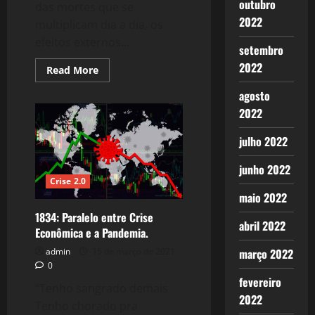
outubro
das mortes que se
2022
multiplicam dia a dia, os
efeitos externos...
setembro
2022
Read
Read More
more
about
agosto
1845:
FOME:
2022
É
hora
de
julho 2022
Dividir
o
Pão
junho 2022
Crise 2.0
maio 2022
1834: Paralelo entre Crise
abril 2022
Econômica e a Pandemia.
março 2022
admin
15 de março de 2021
0
fevereiro
“Tenho sangrado demais
2022
Tenho chorado pra