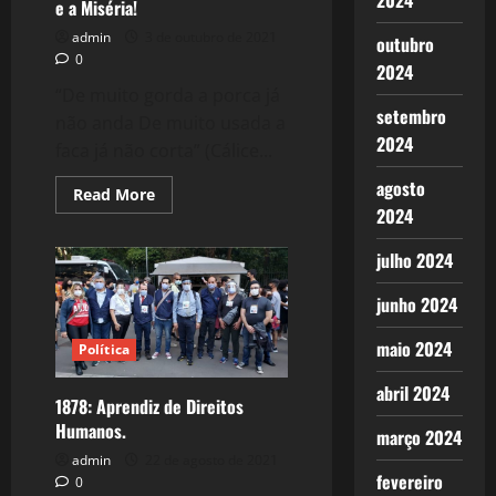
2024
e a Miséria!
admin
3 de outubro de 2021
outubro
0
2024
“De muito gorda a porca já
setembro
não anda De muito usada a
2024
faca já não corta” (Cálice...
agosto
Read
Read More
more
2024
about
1893:
Abaixo
julho 2024
a
Carestia,
a
junho 2024
Fome
e
maio 2024
a
Política
Miséria!
abril 2024
1878: Aprendiz de Direitos
Humanos.
março 2024
admin
22 de agosto de 2021
fevereiro
0