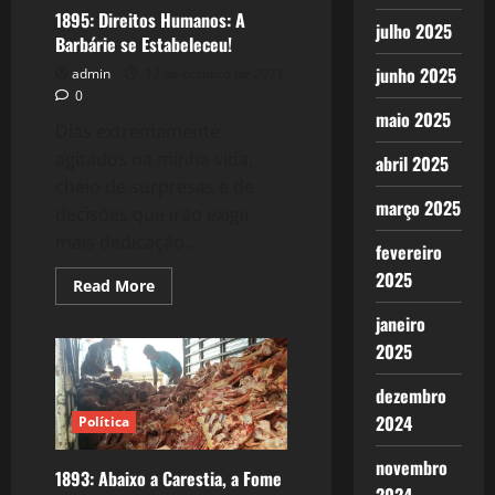
para
1895: Direitos Humanos: A
julho 2025
comprar
Barbárie se Estabeleceu!
Ossos.
junho 2025
admin
17 de outubro de 2021
0
maio 2025
Dias extremamente
agitados na minha vida,
abril 2025
cheio de surpresas e de
março 2025
decisões que irão exigir
mais dedicação...
fevereiro
2025
Read
Read More
more
about
janeiro
1895:
Direitos
2025
Humanos:
A
Barbárie
dezembro
se
2024
Política
Estabeleceu!
novembro
1893: Abaixo a Carestia, a Fome