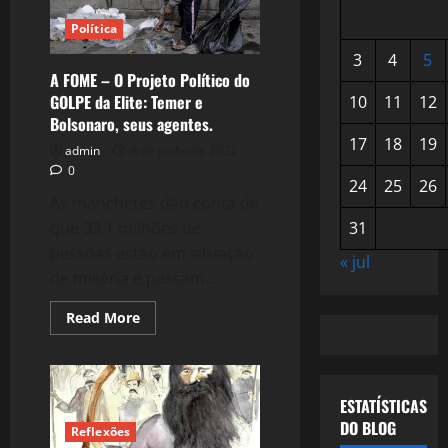
Política
3
4
5
A FOME – O Projeto Político do
GOLPE da Elite: Temer e
10
11
12
Bolsonaro, seus agentes.
17
18
19
admin
8 de junho de 2022
0
24
25
26
As manchetes dão conta de
que 33,1 milhões de
31
pessoas estão em situação
« jul
de miséria e passam...
Read
Read More
more
about
A
FOME
–
O
ESTATÍSTICAS
Projeto
DO BLOG
Político
Reflexões
do