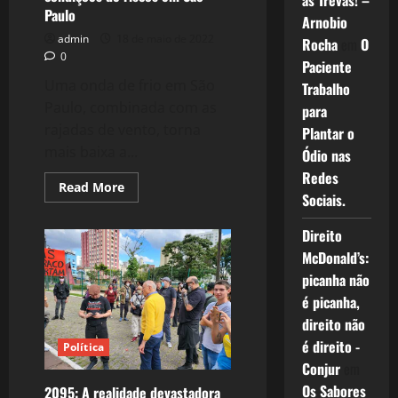
as Trevas! –
Paulo
Arnobio
admin
18 de maio de 2022
Rocha
em
O
0
Paciente
Uma onda de frio em São
Trabalho
Paulo, combinada com as
para
rajadas de vento, torna
Plantar o
mais baixa a...
Ódio nas
Redes
Read
Read More
Sociais.
more
about
2097:
Direito
O
Frio
McDonald’s:
intenso
e
picanha não
as
condições
é picanha,
de
direito não
riscos
em
é direito -
Política
São
Paulo
Conjur
em
Os Sabores
2095: A realidade devastadora