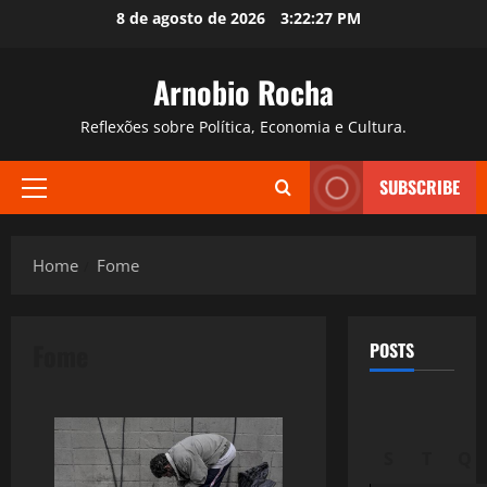
Skip
8 de agosto de 2026
3:22:28 PM
to
content
Arnobio Rocha
Reflexões sobre Política, Economia e Cultura.
SUBSCRIBE
Primary
Menu
Home
Fome
Fome
POSTS
S
T
Q