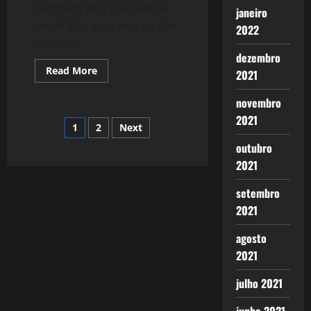
cachorro Ano passado eu
janeiro
morri Mas esse ano eu não
2022
morro”...
dezembro
Read
Read More
2021
more
about
1834:
novembro
Paralelo
2021
entre
Paginação
1
2
Next
Crise
Econômica
outubro
e
de
a
2021
Pandemia.
posts
setembro
2021
agosto
2021
julho 2021