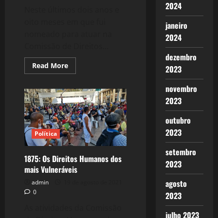
2024
Neste últimos dois anos e
oito meses em que fui
janeiro
nomeado para atuar na
2024
Comissão de Direitos...
dezembro
Read
Read More
2023
more
about
1878:
novembro
Aprendiz
de
2023
Direitos
Humanos.
outubro
2023
Política
setembro
1875: Os Direitos Humanos dos
2023
mais Vulneráveis
agosto
admin
19 de agosto de 2021
0
2023
As atividades da Comissão
julho 2023