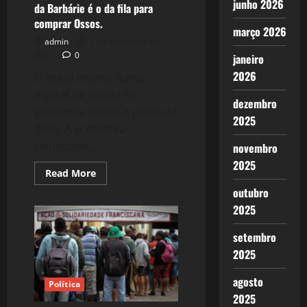
junho 2026
da Barbárie é o da fila para
comprar Ossos.
março 2026
admin
1 de dezembro de
2021
0
janeiro
2026
O Brasil entrou numa
espiral de queda na
dezembro
economia desde o golpe de
2025
2016. A economia
claudicava,...
novembro
2025
Read
Read More
more
outubro
about
1908:
2025
Fome:
O
Retrato
setembro
do
Brasil
2025
da
Barbárie
é
agosto
Política
o
2025
da
fila