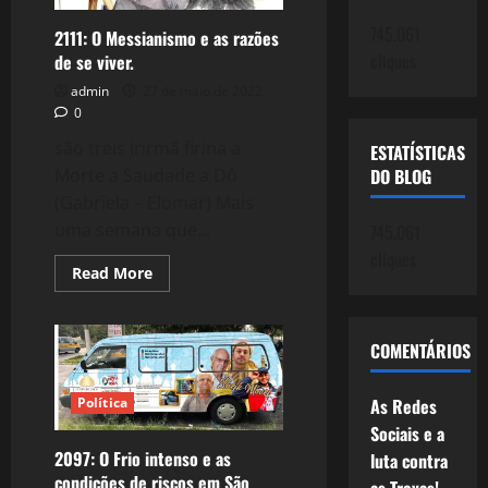
GOLPE
da
745.061
2111: O Messianismo e as razões
Elite:
Temer
cliques
de se viver.
e
Bolsonaro,
admin
27 de maio de 2022
seus
0
agentes.
são treis irirmã firina a
ESTATÍSTICAS
Morte a Saudade a Dô
DO BLOG
(Gabriela – Elomar) Mais
uma semana que...
745.061
cliques
Read
Read More
more
about
2111:
O
Messianismo
COMENTÁRIOS
e
as
razões
As Redes
Política
de
se
Sociais e a
viver.
2097: O Frio intenso e as
luta contra
condições de riscos em São