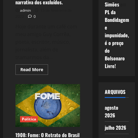
Paulo.
narrativa dos excluídos.
Simões
em
admin
15 de fevereiro de
PL da
2022
0
Bandidagem
Hoje durante um café com
e
meu amigo Guy Corrêa,
impunidade,
poeta, escritor, músico,
é o preço
jornalista, além de
do
tramarmos da...
Bolsonaro
Livre!
Read
Read More
more
about
1992:
São
Paulo,
ARQUIVOS
a
cidade
sem
agosto
narrativa
dos
2026
excluídos.
Política
julho 2026
1908: Fome: O Retrato do Brasil