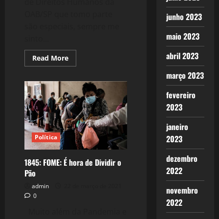
de Direitos Humanos da
OAB/SP que tomo parte
junho 2023
são especiais, sempre me
maio 2023
sinto...
abril 2023
Read
Read More
more
about
março 2023
1875:
Os
Direitos
fevereiro
Humanos
dos
2023
mais
Vulneráveis
janeiro
Política
2023
dezembro
1845: FOME: É hora de Dividir o
2022
Pão
admin
22 de março de 2021
novembro
0
2022
Muito além da Pandemia e