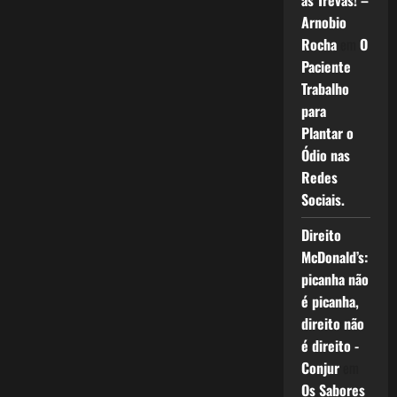
as Trevas! –
Arnobio
Rocha
em
O
Paciente
Trabalho
para
Plantar o
Ódio nas
Redes
Sociais.
Direito
McDonald’s:
picanha não
é picanha,
direito não
é direito -
Conjur
em
Os Sabores