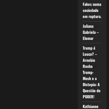
Fakes numa
sociedade
em ruptura.
Juliana
em
Gabriela –
Elomar
Trump é
Louco? –
Arnobio
Rocha
em
Trump-
Musk e a
Distopia: A
Questão do
PODER!
Kathianne