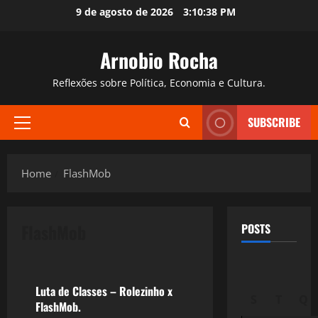
Skip
9 de agosto de 2026
3:10:39 PM
to
content
Arnobio Rocha
Reflexões sobre Política, Economia e Cultura.
SUBSCRIBE
Primary
Menu
Home
FlashMob
FlashMob
POSTS
Política
Luta de Classes – Rolezinho x
S
T
Q
FlashMob.