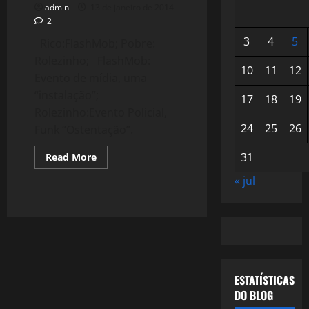
admin
13 de janeiro de 2014
2
3
4
5
Rico:FlashMob; Pobre:
Rolezinho; FlashMob:
10
11
12
Evento de mídia, uma
“instalação”;
17
18
19
Rolezinho:Evento Policial,
24
25
26
Funk “Ostentação”.
Read
31
Read More
more
about
« jul
Luta
de
Classes
–
Rolezinho
x
FlashMob.
ESTATÍSTICAS
DO BLOG