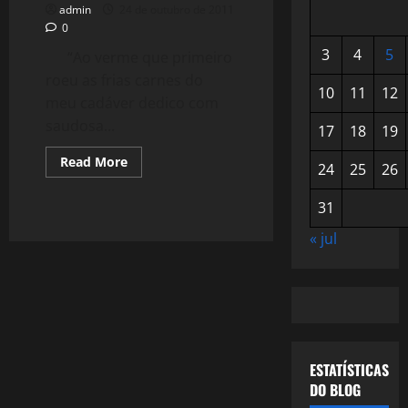
admin
24 de outubro de 2011
0
3
4
5
“Ao verme que primeiro
roeu as frias carnes do
10
11
12
meu cadáver dedico com
saudosa...
17
18
19
Read
Read More
24
25
26
more
about
141:
31
#Fimdomundo,
Uma
crônica
« jul
(Post
140
–
94/2011)
ESTATÍSTICAS
DO BLOG