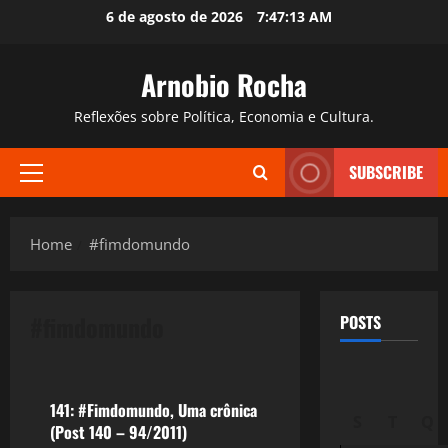
Skip
6 de agosto de 2026
7:47:14 AM
to
content
Arnobio Rocha
Reflexões sobre Política, Economia e Cultura.
SUBSCRIBE
Primary
Menu
Home
#fimdomundo
#fimdomundo
POSTS
Reflexões
141: #Fimdomundo, Uma crônica
S
T
Q
(Post 140 – 94/2011)