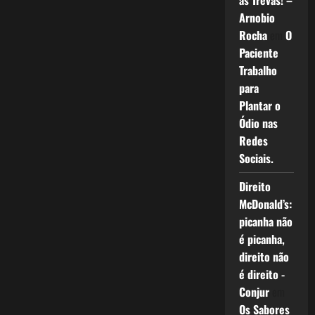
as Trevas! –
Arnobio
Rocha
em
O
Paciente
Trabalho
para
Plantar o
Ódio nas
Redes
Sociais.
Direito
McDonald’s:
picanha não
é picanha,
direito não
é direito -
Conjur
em
Os Sabores