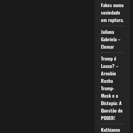
Fakes numa
sociedade
em ruptura.
Juliana
em
Gabriela –
Elomar
Trump é
Louco? –
Arnobio
Rocha
em
Trump-
Musk e a
Distopia: A
Questão do
PODER!
Kathianne