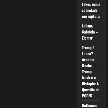
Fakes numa
sociedade
em ruptura.
Juliana
em
Gabriela –
Elomar
Trump é
Louco? –
Arnobio
Rocha
em
Trump-
Musk e a
Distopia: A
Questão do
PODER!
Kathianne