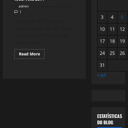
admin
2 de janeiro de 2014
1
3
4
5
O ano de 2013 se foi e
como passou rápido, duro,
10
11
12
alguns momentos tristes
17
18
19
demais, pela...
24
25
26
Read
Read More
more
about
31
1002:
Feliz
2014
« jul
ESTATÍSTICAS
DO BLOG