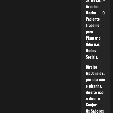
as Trevas! –
Arnobio
Rocha
em
O
Paciente
Trabalho
para
Plantar o
Ódio nas
Redes
Sociais.
Direito
McDonald’s:
picanha não
é picanha,
direito não
é direito -
Conjur
em
Os Sabores