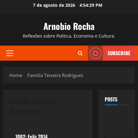
Skip
7 de agosto de 2026
4:54:30 PM
to
content
Arnobio Rocha
Reflexões sobre Política, Economia e Cultura.
SUBSCRIBE
Primary
Menu
Home
Familia Teixeira Rodrigues
Familia Teixeira
POSTS
Rodrigues
Reflexões
S
T
Q
1002: Feliz 2014