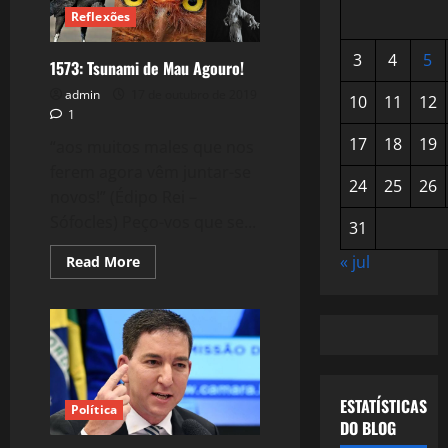
Reflexões
3
4
5
1573: Tsunami de Mau Agouro!
admin
17 de outubro de 2019
10
11
12
1
17
18
19
“aos muitos males que nos
ferem agora vêm juntar-se
24
25
26
novos!” (Édipo Rei –
Sófocles) Peço-vos que se...
31
« jul
Read
Read More
more
about
1573:
Tsunami
de
Mau
Agouro!
ESTATÍSTICAS
Política
DO BLOG