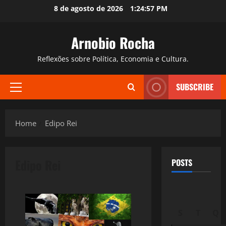
Skip
8 de agosto de 2026
1:24:58 PM
to
content
Arnobio Rocha
Reflexões sobre Política, Economia e Cultura.
SUBSCRIBE
Primary
Menu
Home
Edipo Rei
Edipo Rei
POSTS
S
T
Q