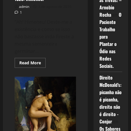
as Trevas! –
Arnobio
admin
3 de agosto de 2016
1
Rocha
em
O
Paciente
“Ah! Himeneu! Deste-me a
Trabalho
existência e como se isso
para
não bastasse inda fizeste a
Plantar o
mesma sementeira
Ódio nas
germinar...
Redes
Read
Read More
Sociais.
more
about
1323:
Direito
Himeneu.
McDonald’s:
picanha não
é picanha,
direito não
é direito -
Conjur
em
Os Sabores