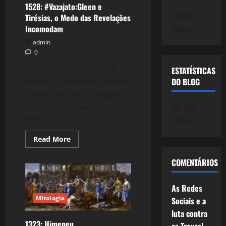
1528: #Vazajato:Gleen e
745.061
Tirésias, o Medo das Revelações
cliques
Incomodam
admin
26 de junho de 2019
0
“Pobre de mim! Como é
ESTATÍSTICAS
DO BLOG
terrível a sapiência quando
quem sabe não consegue
aproveitá-la! Passou por
745.061
meu...
cliques
Read
Read More
more
about
1528:
COMENTÁRIOS
#Vazajato:Gleen
e
Tirésias,
As Redes
o
Medo
Mitologia
Sociais e a
das
Revelações
luta contra
Incomodam
1323: Himeneu.