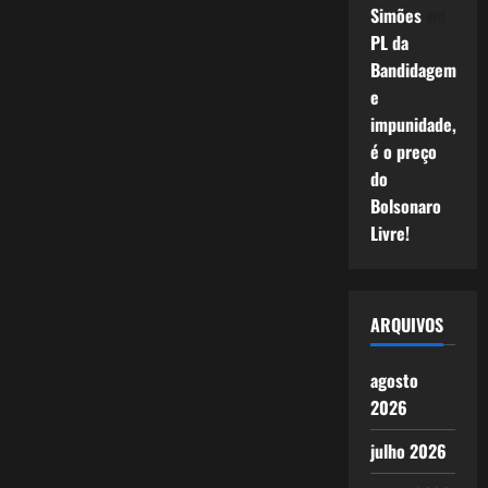
Versão)
Simões
em
PL da
Bandidagem
e
impunidade,
é o preço
do
Bolsonaro
Livre!
ARQUIVOS
agosto
2026
julho 2026