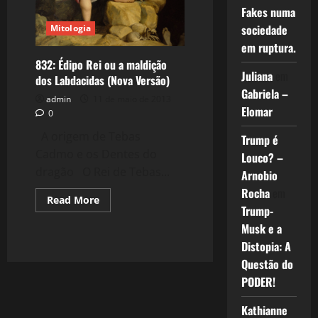
Fakes numa
sociedade
Mitologia
em ruptura.
832: Édipo Rei ou a maldição
Juliana
em
dos Labdacidas (Nova Versão)
Gabriela –
admin
11 de maio de 2013
Elomar
0
A origem de Tebas
Trump é
Cadmo e os Dentes do
Louco? –
dragão O Rei de Tebas...
Arnobio
Rocha
em
Read
Read More
more
Trump-
about
Musk e a
832:
Édipo
Distopia: A
Rei
ou
Questão do
a
maldição
PODER!
dos
Labdacidas
(Nova
Kathianne