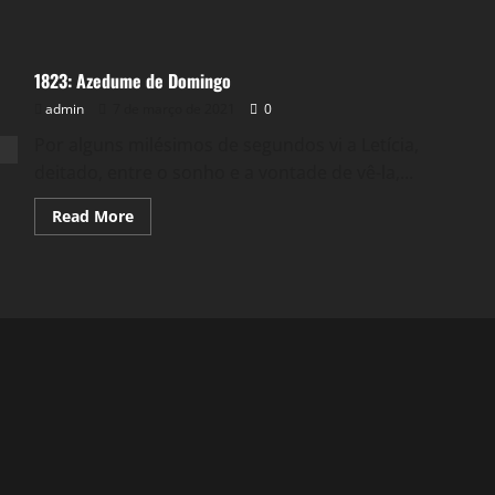
1823: Azedume de Domingo
admin
7 de março de 2021
0
Por alguns milésimos de segundos vi a Letícia,
deitado, entre o sonho e a vontade de vê-la,...
Read
Read More
more
about
1823:
Azedume
de
Domingo