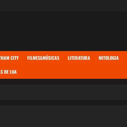
THAM CITY
FILMES&MÚSICAS
LITERATURA
MITOLOGIA
S DE LUA