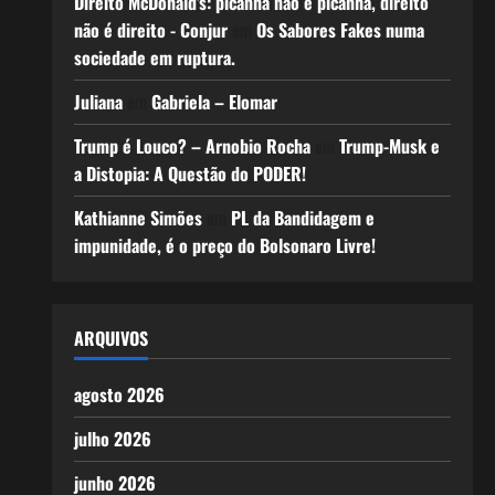
Direito McDonald’s: picanha não é picanha, direito
não é direito - Conjur
em
Os Sabores Fakes numa
sociedade em ruptura.
Juliana
em
Gabriela – Elomar
Trump é Louco? – Arnobio Rocha
em
Trump-Musk e
a Distopia: A Questão do PODER!
Kathianne Simões
em
PL da Bandidagem e
impunidade, é o preço do Bolsonaro Livre!
ARQUIVOS
agosto 2026
julho 2026
junho 2026