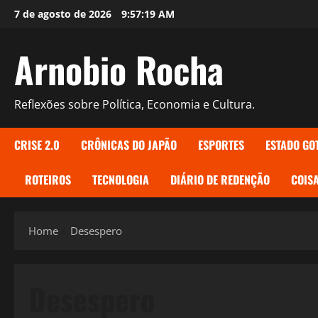
Skip
7 de agosto de 2026
9:57:20 AM
to
content
Arnobio Rocha
Reflexões sobre Política, Economia e Cultura.
CRISE 2.0
CRÔNICAS DO JAPÃO
ESPORTES
ESTADO GO
ROTEIROS
TECNOLOGIA
DIÁRIO DE REDENÇÃO
COISA
Home
Desespero
Desespero