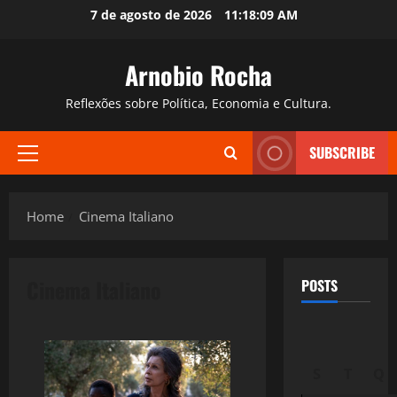
Skip
7 de agosto de 2026
11:18:10 AM
to
content
Arnobio Rocha
Reflexões sobre Política, Economia e Cultura.
SUBSCRIBE
Primary
Menu
Home
Cinema Italiano
Cinema Italiano
POSTS
S
T
Q