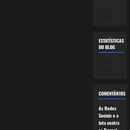
Viver.
745.061
cliques
ESTATÍSTICAS
DO BLOG
745.061
cliques
COMENTÁRIOS
As Redes
Sociais e a
luta contra