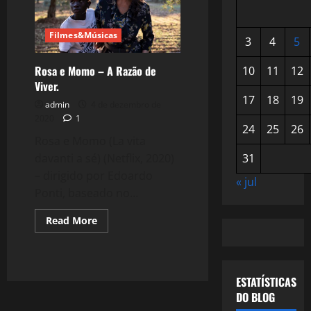
Filmes&Músicas
3
4
5
Rosa e Momo – A Razão de
10
11
12
Viver.
17
18
19
admin
4 de dezembro de
2020
1
24
25
26
Rosa e Momo (La vita
davanti a sé) (Netflix, 2020)
31
– dirigido por Edoardo
« jul
Ponti, baseado no...
Read
Read More
more
about
Rosa
e
Momo
–
ESTATÍSTICAS
A
DO BLOG
Razão
de