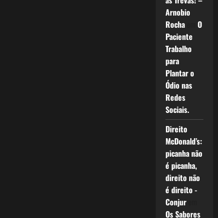
as Trevas! –
Arnobio
Rocha
em
O
Paciente
Trabalho
para
Plantar o
Ódio nas
Redes
Sociais.
Direito
McDonald’s:
picanha não
é picanha,
direito não
é direito -
Conjur
em
Os Sabores