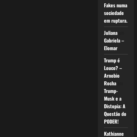
Fakes numa
sociedade
em ruptura.
Juliana
em
Gabriela –
Elomar
Trump é
Louco? –
Arnobio
Rocha
em
Trump-
Musk e a
Distopia: A
Questão do
PODER!
Kathianne