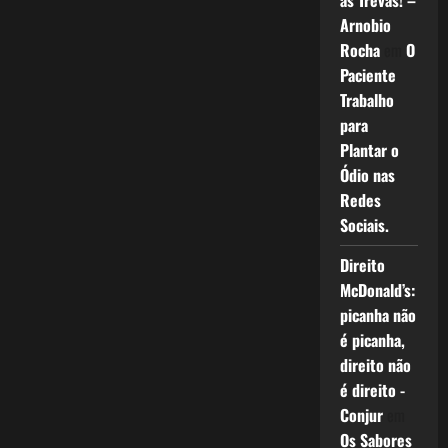
as Trevas! –
Arnobio
Rocha
em
O
Paciente
Trabalho
para
Plantar o
Ódio nas
Redes
Sociais.
Direito
McDonald’s:
picanha não
é picanha,
direito não
é direito -
Conjur
em
Os Sabores