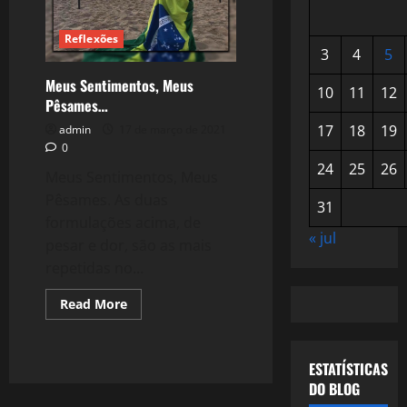
Reflexões
3
4
5
Meus Sentimentos, Meus
10
11
12
Pêsames…
17
18
19
admin
17 de março de 2021
0
24
25
26
Meus Sentimentos, Meus
Pêsames. As duas
31
formulações acima, de
« jul
pesar e dor, são as mais
repetidas no...
Read
Read More
more
about
Meus
Sentimentos,
Meus
ESTATÍSTICAS
Pêsames…
DO BLOG