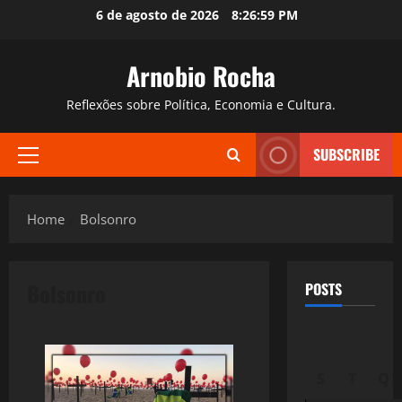
Skip
6 de agosto de 2026
8:27:00 PM
to
content
Arnobio Rocha
Reflexões sobre Política, Economia e Cultura.
SUBSCRIBE
Primary
Menu
Home
Bolsonro
Bolsonro
POSTS
S
T
Q