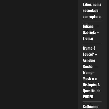
Fakes numa
sociedade
em ruptura.
Juliana
em
Gabriela –
Elomar
Trump é
Louco? –
Arnobio
Rocha
em
Trump-
Musk e a
Distopia: A
Questão do
PODER!
Kathianne