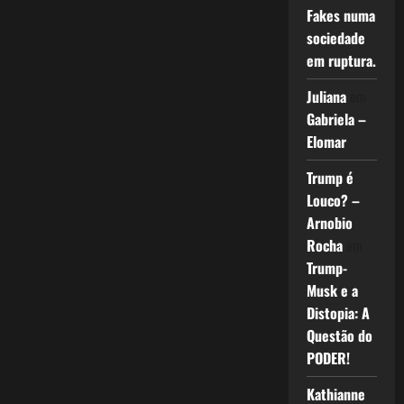
Fakes numa
sociedade
em ruptura.
Juliana
em
Gabriela –
Elomar
Trump é
Louco? –
Arnobio
Rocha
em
Trump-
Musk e a
Distopia: A
Questão do
PODER!
Kathianne