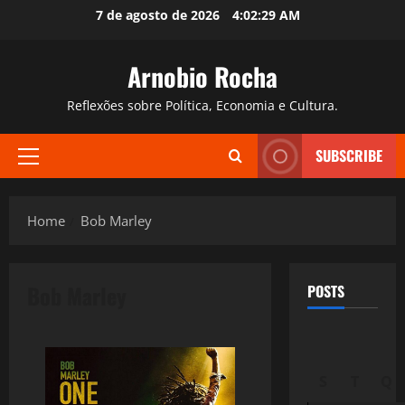
Skip
7 de agosto de 2026
4:02:30 AM
to
content
Arnobio Rocha
Reflexões sobre Política, Economia e Cultura.
SUBSCRIBE
Primary
Menu
Home
Bob Marley
Bob Marley
POSTS
S
T
Q