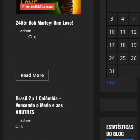
Filmes&Músicas
3
4
5
2465: Bob Marley: One Love!
admin
21 de setembro de
10
11
12
2024
0
17
18
19
I wanna love and treat you
Love and treat you right I
24
25
26
wanna love you Every day...
31
Read
Read More
more
« jul
Esportes
about
2465:
Bob
Marley:
Brasil 2 x 1 Colômbia –
One
Vencendo o Medo e aos
Love!
ABUTRES
admin
5 de julho de 2014
ESTATÍSTICAS
0
DO BLOG
Após a dolorida