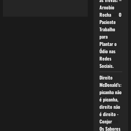
as Trevas! –
A
Arnobio
Copa
do
Rocha
em
O
Mundo
–
Paciente
Todos
os
Trabalho
Povos
e
para
Sonhos
Plantar o
Reunidos.
Ódio nas
Redes
Sociais.
Direito
McDonald’s:
picanha não
é picanha,
direito não
é direito -
Conjur
em
Os Sabores