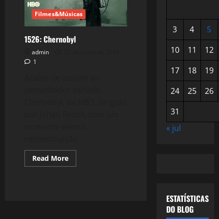
Filmes&Músicas
3
4
5
1526: Chernobyl
10
11
12
admin
22 de junho de 2019
1
17
18
19
Acabei de assistir ao
perturbador seriado
24
25
26
Chernobyl, da HBO, dirigida
31
por Johan Renck, com um
excelente elenco,
« jul
reconstituição...
Read
Read More
more
about
1526:
Chernobyl
ESTATÍSTICAS
DO BLOG