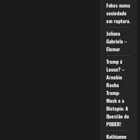
Fakes numa
sociedade
em ruptura.
Juliana
em
Gabriela –
Elomar
Trump é
Louco? –
Arnobio
Rocha
em
Trump-
Musk e a
Distopia: A
Questão do
PODER!
Kathianne