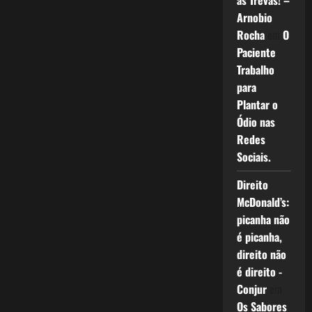
as Trevas! –
Arnobio
Rocha
em
O
Paciente
Trabalho
para
Plantar o
Ódio nas
Redes
Sociais.
Direito
McDonald’s:
picanha não
é picanha,
direito não
é direito -
Conjur
em
Os Sabores