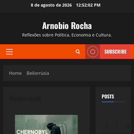
Skip
8 de agosto de 2026
12:52:03 PM
to
content
Arnobio Rocha
Reflexões sobre Política, Economia e Cultura.
SUBSCRIBE
Primary
Menu
Home
Beilorrúsia
Beilorrúsia
POSTS
S
T
Q