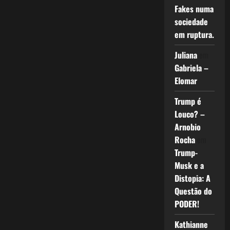
Fakes numa
sociedade
em ruptura.
Juliana
em
Gabriela –
Elomar
Trump é
Louco? –
Arnobio
Rocha
em
Trump-
Musk e a
Distopia: A
Questão do
PODER!
Kathianne