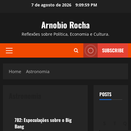
Skip
7 de agosto de 2026
9:10:00 PM
to
content
Arnobio Rocha
Reflexões sobre Política, Economia e Cultura.
SUBSCRIBE
Primary
Menu
Home
Astronomia
Astronomia
POSTS
Tecnologia
782: Especulações sobre o Big
S
T
Q
Bang