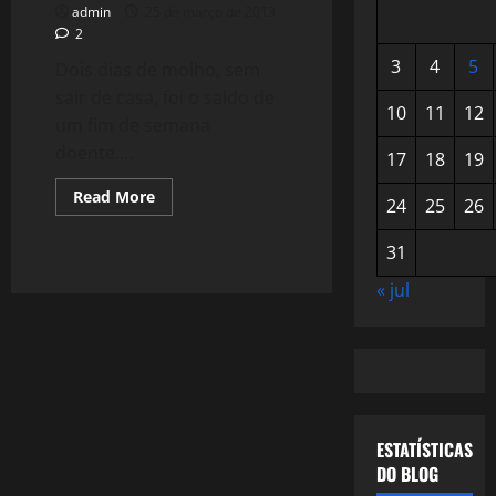
admin
25 de março de 2013
2
3
4
5
Dois dias de molho, sem
sair de casa, foi o saldo de
10
11
12
um fim de semana
doente....
17
18
19
Read
Read More
24
25
26
more
about
782:
31
Especulações
sobre
o
« jul
Big
Bang
ESTATÍSTICAS
DO BLOG