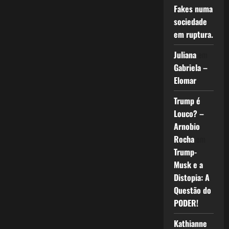
Fakes numa
sociedade
em ruptura.
Juliana
em
Gabriela –
Elomar
Trump é
Louco? –
Arnobio
Rocha
em
Trump-
Musk e a
Distopia: A
Questão do
PODER!
Kathianne