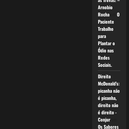
as Trevas! –
Arnobio
Rocha
em
O
Paciente
Trabalho
para
Plantar o
Ódio nas
Redes
Sociais.
Direito
McDonald’s:
picanha não
é picanha,
direito não
é direito -
Conjur
em
Os Sabores