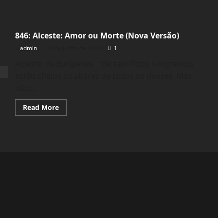
846: Alceste: Amor ou Morte (Nova Versão)
admin
4 de junho de 2013
1
Alceste de Eurípedes “de sacrifícios sangrentos
estão cheios os altares de todos os deuses. Mas
não...
Read
Read More
more
about
846:
Alceste:
Amor
ou
Morte
(Nova
Versão)