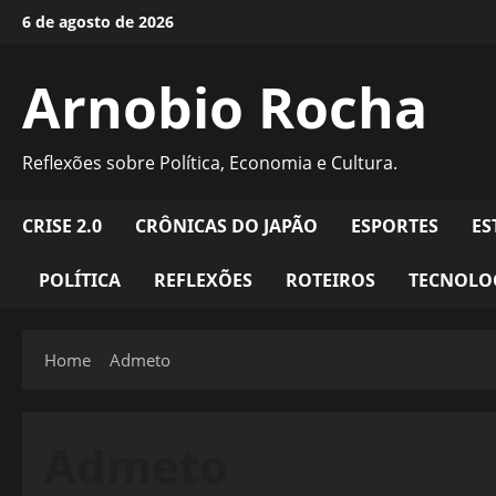
Skip
6 de agosto de 2026
to
content
Arnobio Rocha
Reflexões sobre Política, Economia e Cultura.
CRISE 2.0
CRÔNICAS DO JAPÃO
ESPORTES
ES
POLÍTICA
REFLEXÕES
ROTEIROS
TECNOLO
Home
Admeto
Admeto