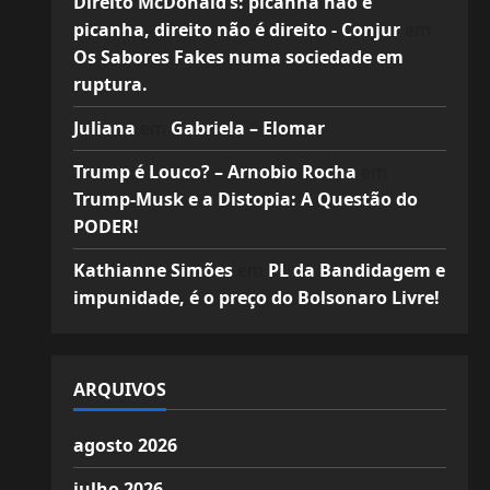
Direito McDonald’s: picanha não é
picanha, direito não é direito - Conjur
em
Os Sabores Fakes numa sociedade em
ruptura.
Juliana
em
Gabriela – Elomar
Trump é Louco? – Arnobio Rocha
em
Trump-Musk e a Distopia: A Questão do
PODER!
Kathianne Simões
em
PL da Bandidagem e
impunidade, é o preço do Bolsonaro Livre!
ARQUIVOS
agosto 2026
julho 2026