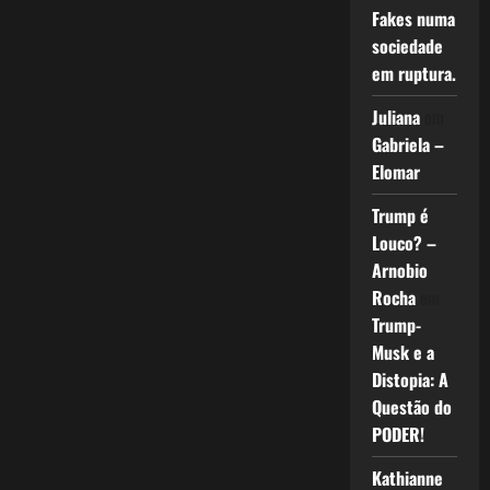
Fakes numa
sociedade
em ruptura.
Juliana
em
Gabriela –
Elomar
Trump é
Louco? –
Arnobio
Rocha
em
Trump-
Musk e a
Distopia: A
Questão do
PODER!
Kathianne