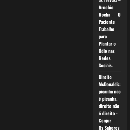
as Trevas! –
Arnobio
Rocha
em
O
Paciente
Trabalho
para
Plantar o
Ódio nas
Redes
Sociais.
Direito
McDonald’s:
picanha não
é picanha,
direito não
é direito -
Conjur
em
Os Sabores