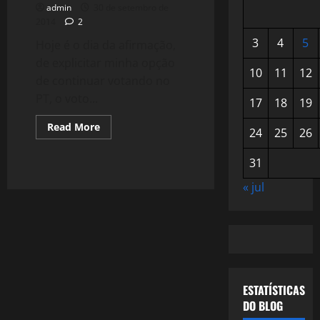
admin
30 de setembro de
2014
2
3
4
5
Hoje é o dia da afirmação,
de explicitar minha opção
10
11
12
de continuar votando no
PT, o voto...
17
18
19
Read
Read More
24
25
26
more
about
1174:
31
Por
que
vou
« jul
Votar
em
Dilma
e
no
PT?
ESTATÍSTICAS
DO BLOG