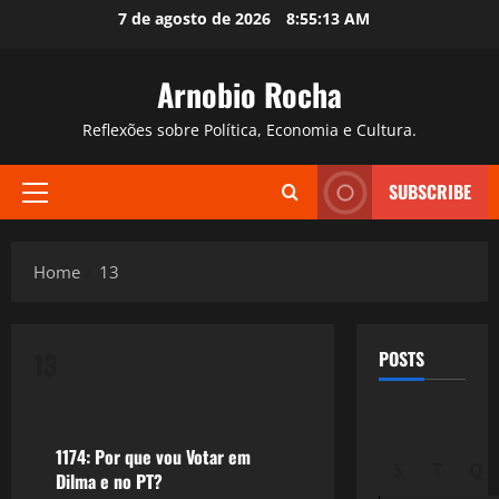
Skip
7 de agosto de 2026
8:55:14 AM
to
content
Arnobio Rocha
Reflexões sobre Política, Economia e Cultura.
SUBSCRIBE
Primary
Menu
Home
13
13
POSTS
Política
1174: Por que vou Votar em
S
T
Q
Dilma e no PT?