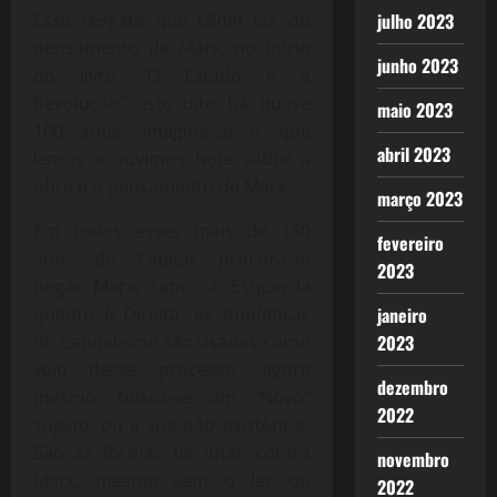
julho 2023
Esse resgate que Lênin faz do
pensamento de Marx, no início
junho 2023
do livro “O Estado e a
Revolução”, isto dito há quase
maio 2023
100 anos, imagine-se o que
abril 2023
lemos e ouvimos hoje sobre a
obra e o pensamento de Marx.
março 2023
Em todos esses mais de 150
fevereiro
anos do Capital, procura-se
2023
negar Marx, tanto à Esquerda
janeiro
quanto à Direita, as mudanças
2023
do Capitalismo são usadas como
veio desse processo, agora
dezembro
mesmo, busca-se um “Novo”
2022
sujeito, ou a sua não existência.
São as formas de lutar contra
novembro
Marx, mesmo sem o ler ou
2022