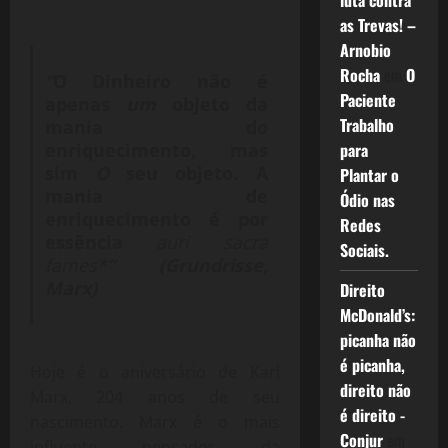
luta contra
as Trevas! –
Arnobio
Rocha
em
O
“
O Dinheiro não é
Paciente
apenas
um
objeto da
Trabalho
mania do
para
enriquecimento, mas
sim
O
seu objeto. A
Plantar o
mania de
Ódio nas
enriquecimento é por
Redes
essência
auri sacra
Sociais.
fames*
” (Grundrisse,
Marx)
Direito
McDonald’s:
picanha não
é picanha,
Hoje é o aniversário de Karl
direito não
Marx, 204 anos de seu
é direito -
nascimento. Marx é o mais
Conjur
em
influente pensador da