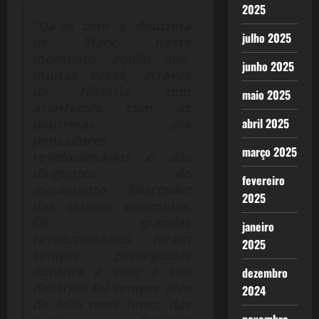
2025
“Dá-se com a doutrina
julho 2025
de Marx, neste
momento, aquilo que,
junho 2025
muitas vezes, através
da História, tem
maio 2025
acontecido com as
abril 2025
doutrinas dos
pensadores
março 2025
revolucionários e dos
dirigentes do
fevereiro
movimento libertador
2025
das classes oprimidas.
Os grandes
janeiro
revolucionários foram
2025
sempre perseguidos
durante a vida; a sua
dezembro
doutrina foi sempre alvo
2024
do ódio mais feroz, das