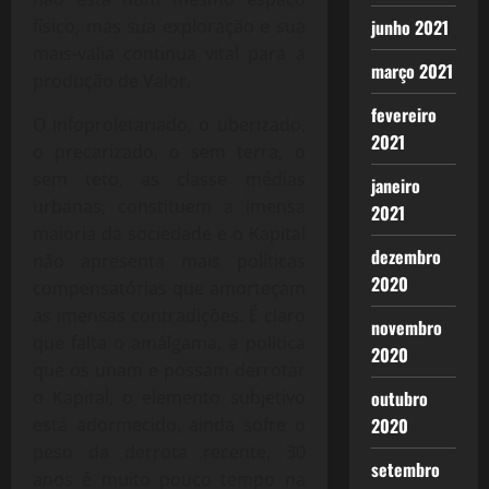
junho 2021
físico, mas sua exploração e sua
mais-valia continua vital para a
março 2021
produção de Valor.
fevereiro
O infoproletariado, o uberizado,
2021
o precarizado, o sem terra, o
sem teto, as classe médias
janeiro
urbanas, constituem a imensa
2021
maioria da sociedade e o Kapital
dezembro
não apresenta mais políticas
2020
compensatórias que amorteçam
as imensas contradições. É claro
novembro
que falta o amálgama, a política
2020
que os unam e possam derrotar
outubro
o Kapital, o elemento subjetivo
2020
está adormecido, ainda sofre o
peso da derrota recente, 30
setembro
anos é muito pouco tempo na