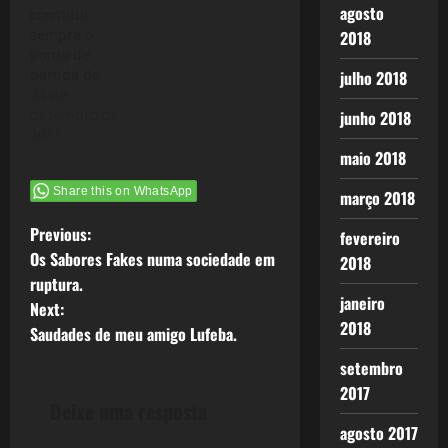
agosto
constitui
sempre o
2018
ponto de
partida de
julho 2018
grandes
23 de
investimentos
dezembro de
junho 2018
novos e
2011
forma assim,
maio 2018
do ponto de
Share this on WhatsApp
vista de toda
março 2018
a sociedade,
P
Previous:
com maior ou
fevereiro
menos
Os Sabores Fakes numa sociedade em
2018
o
amplitude,
ruptura.
nova base
janeiro
Next:
s
material para
2018
Saudades de meu amigo Lufeba.
o novo ciclo
t
de rotações"
setembro
(Marx - O
2017
Capital - Vol
n
Deixe uma resposta
III) O objetivo
agosto 2017
desta série