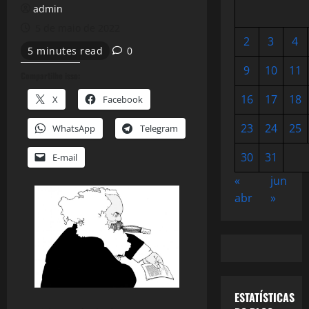
admin
5 de maio de 2022
2
3
4
5 minutes read
0
9
10
11
Compartilhe isso:
16
17
18
X
Facebook
23
24
25
WhatsApp
Telegram
30
31
E-mail
«
jun
abr
»
ESTATÍSTICAS