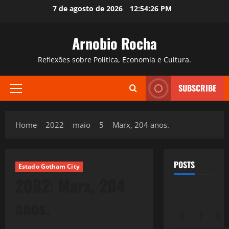
Skip
7 de agosto de 2026
12:54:27 PM
to
content
Arnobio Rocha
Reflexões sobre Política, Economia e Cultura.
SUBSCRIBE
Primary
Menu
Home
2022
maio
5
Marx, 204 anos.
POSTS
Estado Gotham City
2082: Marx, 204
anos.
S
T
Q