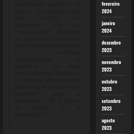
fevereiro
movimento operário se
2024
unem presentemente
para infligir ao
janeiro
marxismo um tal
2024
“tratamento”. Esquece-
se, esbate-se, desvirtua-
dezembro
se o lado revolucionário,
2023
a essência
revolucionária da
novembro
doutrina, a sua alma
2023
revolucionária. Exalta-se
e coloca-se em primeiro
outubro
plano o que é ou parece
2023
aceitável para a
burguesia”. (W .I. Lênin,
setembro
“O Estado e a
2023
Revolução”)
agosto
2023