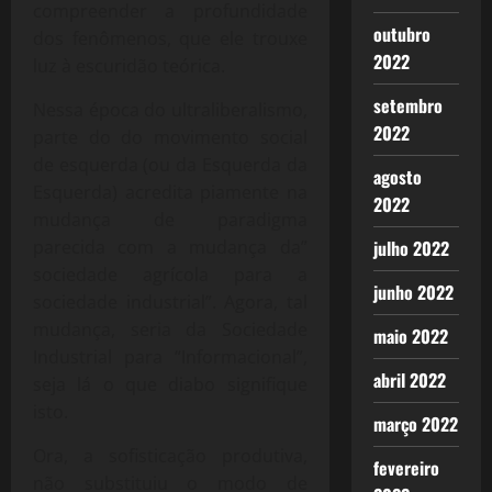
compreender a profundidade
outubro
dos fenômenos, que ele trouxe
2022
luz à escuridão teórica.
setembro
Nessa época do ultraliberalismo,
2022
parte do do movimento social
de esquerda (ou da Esquerda da
agosto
Esquerda) acredita piamente na
2022
mudança de paradigma
julho 2022
parecida com a mudança da”
sociedade agrícola para a
junho 2022
sociedade industrial”. Agora, tal
mudança, seria da Sociedade
maio 2022
Industrial para “Informacional”,
abril 2022
seja lá o que diabo signifique
isto.
março 2022
Ora, a sofisticação produtiva,
fevereiro
não substituiu o modo de