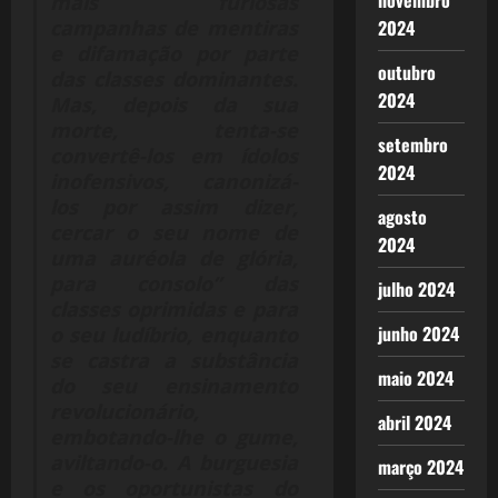
novembro
mais furiosas
2024
campanhas de mentiras
e difamação por parte
outubro
das classes dominantes.
2024
Mas, depois da sua
morte, tenta-se
setembro
convertê-los em ídolos
2024
inofensivos, canonizá-
los por assim dizer,
agosto
cercar o seu nome de
2024
uma auréola de glória,
para consolo” das
julho 2024
classes oprimidas e para
junho 2024
o seu ludíbrio, enquanto
se castra a substância
maio 2024
do seu ensinamento
revolucionário,
abril 2024
embotando-lhe o gume,
aviltando-o. A burguesia
março 2024
e os oportunistas do