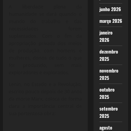
A liberdade plena da
junho 2026
humanidade se dará quando o
março 2026
mundo do trabalho e das
necessidades forem
janeiro
suplantados. Com o fim da
2026
apropriação privada dos meios
de produção, com homens e
dezembro
mulheres, donos de tudo o que
2025
for produzido, sem mais
novembro
exploradores e explorados.
2025
Lenin, no Estado e a Revolução,
outubro
escrito pouco depois de 30 anos
2025
da morte Marx, coloca de forma
clara a importância central de
setembro
sua portentosa obra:
2025
agosto