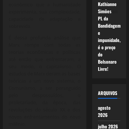
Kathianne
econômico que a humanidade
Simões
em
experimenta, sua complexidade,
PL da
capacidade de adaptação e
Bandidagem
sobrevida.
e
É dessa profunda análise que
impunidade,
Marx rompe com todas as
é o preço
teorias econômicas e políticas
do
até então que enfrentaram, a
Bolsonaro
seu modo, o capitalismo. O
Livre!
estudos de Marx deram as bases
teóricas a um novo sistema, o
Comunismo, a ser perseguido
ARQUIVOS
pelo despossuídos, o
proletariado, da época, das
agosto
revoluções do século XX e dos
2026
novos enfrentamentos do novo
milênio.
julho 2026