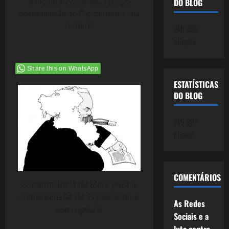
DO BLOG
A importância de Marx para a
compreensão do Capitalismo e sua
ruptura.
745.061
cliques
Share this on WhatsApp
ESTATÍSTICAS
DO BLOG
745.061
cliques
COMENTÁRIOS
A importância de Marx para a
compreensão do Capitalismo e
As Redes
sua ruptura.
Sociais e a