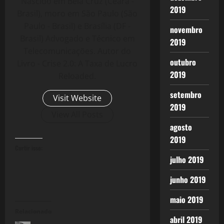
Nascido em Bela Cruz (Ceará -
2019
Brasil), moro em São Paulo (São
Paulo - Brasil) e Brasília (DF -
novembro
Brasil) Advogado e Técnico em
2019
Telecomunicações. Autor do
outubro
Livro - Crise 2.0: A Taxa de Lucro
2019
Reloaded.
setembro
Visit Website
2019
View All Posts
agosto
2019
Curtir isso:
julho 2019
junho 2019
maio 2019
Relacionado
abril 2019