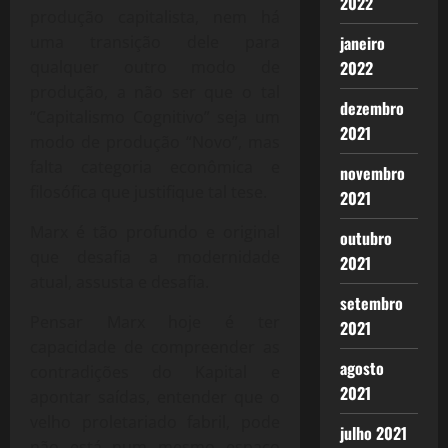
2022
produção capitalista, nem há
janeiro
uma transição dele para
2022
qualquer outro modo de
produção, a não ser que o tal
dezembro
“Capitalismo Cognitivo” seja um
2021
modo de produção “Novo”, mas
falta categoria econômica e
novembro
filosófica que justifique tal tese.
2021
Marx é tão profundo e original
outubro
que desafia a modernidade
2021
atual, assusta e desafia.
setembro
Pensar Marx hoje é ter
2021
capacidade de compreender as
agosto
contradições do Kapital e
2021
apontar saídas, entender que o
velho proletariado fabril, pode
julho 2021
não está num mesmo espaço