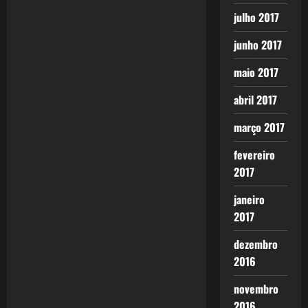
a
sobre…
julho 2017
v
junho 2017
i
maio 2017
g
abril 2017
a
março 2017
t
fevereiro
i
2017
o
janeiro
2017
n
dezembro
2016
novembro
2016