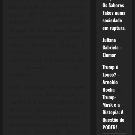
Os Sabores
humanidade desde a metade do
Fakes numa
século XIX. É impossível ser
sociedade
indiferente ao pensamento
em ruptura.
original de Marx, seus estudos
que incluem Filosofia, Economia,
Juliana
em
Política, Sociologia, Direito e
Gabriela –
Literatura, entre tantos
Elomar
assuntos que ele abordou em
Trump é
sua produtiva elaboração
Louco? –
intelectual
Arnobio
Marx continua extremamente
Rocha
em
atual, o seu livro maior, o
Trump-
Capital, é a mais completa obra
Musk e a
de análise sobre o Capitalismo, a
Distopia: A
formação do Valor, a dinâmica e
Questão do
desenvolvimento daquele que é
PODER!
o mais importante sistema