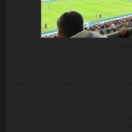
Meu irmão e amado
Meu querido amigo Lufeba nos deixou em sete
Twitter perdeu a graça sem ele, suas provoca
futebol, ele, um ex-botafoguense que, segundo 
pelo Flamengo.
Eu chamava o Lufeba de “tio lokão do Pinel” “m
dias de jogos para provocar os nossos amig
tricolores, sobrava para mim também, corinth