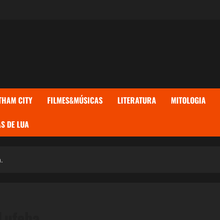
THAM CITY
FILMES&MÚSICAS
LITERATURA
MITOLOGIA
S DE LUA
.
Lufeba.