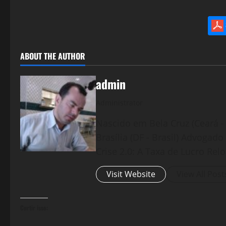
ABOUT THE AUTHOR
admin
Administrator
Nascido em Bela Cruz (Ceará - 
Brasília (DF - Brasil) Advogad
Crise 2.0: A Taxa de Lucro Rel
Visit Website
View All Post
Curtir isso: