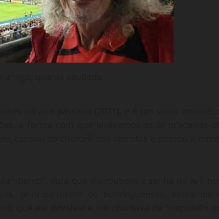
 amigo, quanta saudade.
mbro do ano passado (2021), e é um vazio imenso, 
ções, a forma com que levávamos as brincadeiras d
ele, cansou do chororô das derrotas e passou a torce
ulambento”, dizia que ele roubava a senha do wifi no
os, principalmente os botafoguenses, vascaínos 
iano, que ele devolvia e me chamava de “Napoleão d