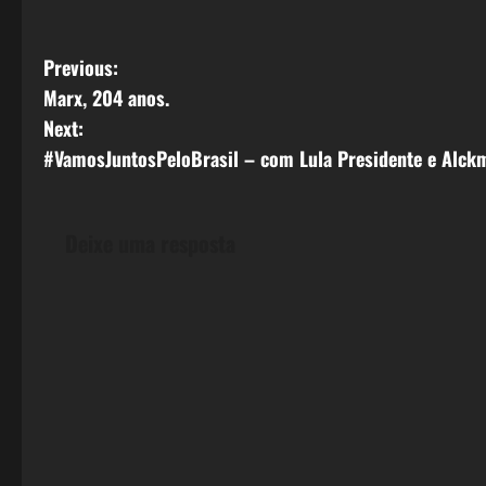
P
Previous:
Marx, 204 anos.
o
Next:
s
#VamosJuntosPeloBrasil – com Lula Presidente e Alckm
t
Deixe uma resposta
n
a
v
i
g
a