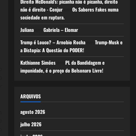
Direito McDonald’s: picanha não é picanha, direito
não é direito - Conjur
Os Sabores Fakes numa
em
sociedade em ruptura.
Juliana
Gabriela – Elomar
em
Trump é Louco? – Arnobio Rocha
Trump-Musk e
em
a Distopia: A Questão do PODER!
Kathianne Simões
PL da Bandidagem e
em
o
impunidade, é o preço do Bolsonaro Livre!
o
r
ARQUIVOS
agosto 2026
s
e
julho 2026
o