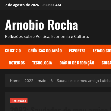
Skip
7 de agosto de 2026
3:23:24 AM
to
content
Arnobio Rocha
Reflexões sobre Política, Economia e Cultura.
CRISE 2.0
CRÔNICAS DO JAPÃO
ESPORTES
ESTADO GO
ROTEIROS
TECNOLOGIA
DIÁRIO DE REDENÇÃO
COISA
Home
2022
maio
6
Saudades de meu amigo Lufeba
Reflexões
2083: Saudades de meu amigo 