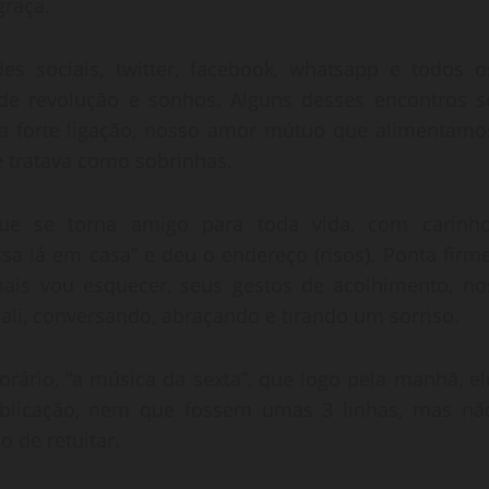
graça.
 sociais, twitter, facebook, whatsapp e todos o
, de revolução e sonhos. Alguns desses encontros s
a forte ligação, nosso amor mútuo que alimentamo
le tratava como sobrinhas.
ue se torna amigo para toda vida, com carinho
sa lá em casa” e deu o endereço (risos). Ponta firme
mais vou esquecer, seus gestos de acolhimento, no
ali, conversando, abraçando e tirando um sorriso.
orário, “a música da sexta”, que logo pela manhã, el
blicação, nem que fossem umas 3 linhas, mas nã
o de retuitar.