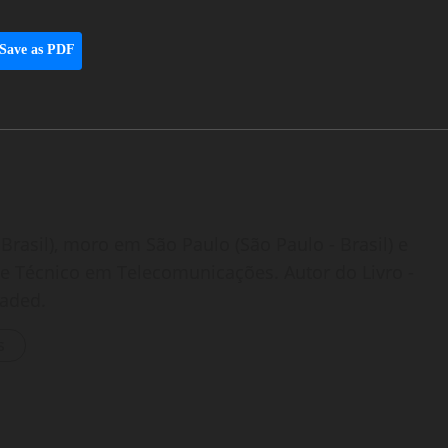
Save as PDF
Brasil), moro em São Paulo (São Paulo - Brasil) e
o e Técnico em Telecomunicações. Autor do Livro -
oaded.
s