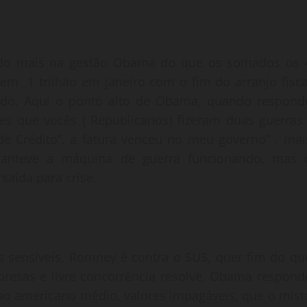
ando mais na gestão Obama do que os somados os 
 em 1 trilhão em janeiro com o fim do arranjo fisca
do. Aqui o ponto alto de Obama, quando respond
es que vocês ( Republicanos) fizeram duas guerras 
de Crédito”, a fatura venceu no meu governo” , mai
manteve a máquina de guerra funcionando, mas 
saída para crise.
s sensíveis, Romney é contra o SUS, quer fim do qu
resas e livre concorrência resolve, Obama respond
 ao americano médio, valores impagáveis, que o mist