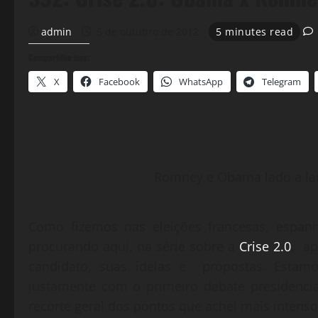
admin
5 de outubro de 2012
5 minutes read
Compartilhe isso:
X
Facebook
WhatsApp
Telegram
Romney e Obama lado a lado
Como fizemos nas eleições francesas, espan
procurando aqui, na série sobre a
Crise 2.0
, ap
candidato, suas ideias e propostas. Estamo
justamente com o primeiro debate presidenci
recorte geral dos pontos que achei mais intens