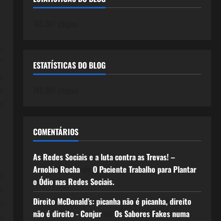
745.061 cliques
e
”
ESTATÍSTICAS DO BLOG
s
745.061 cliques
r
o
COMENTÁRIOS
As Redes Sociais e a luta contra as Trevas! –
Arnobio Rocha
em
O Paciente Trabalho para Plantar
t
o Ódio nas Redes Sociais.
s
Direito McDonald’s: picanha não é picanha, direito
o
não é direito - Conjur
em
Os Sabores Fakes numa
i