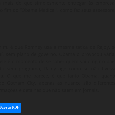
ia mais do que simplesmente entregar às empresa
o fim do “Obama Medical”, como faz seus assessore
im, é que Romney usa a mesma tática de Rajoy, s
 aí, sem plano de governo. Obama o provocou vária
uele é o momento de se saber quem vai dirigir o país
to sem programa, Rajoy age como se não tivess
da. O que me parece, é que tanto Obama, quant
o Gotham City, apenas as nuance são diferentes
ormações e detalhes que não saem em jornais.
Save as PDF