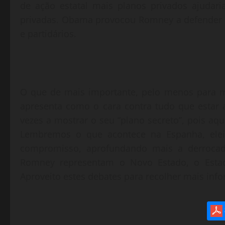
de ação estatal mais planos privados ajudar
privadas. Obama provocou Romney a defender 
e partidários.
O que de mais importante, pelo menos para m
apresenta como o cara contra tudo que estar
vezes a mostrar o seu “plano secreto”, pois aq
Lembremos o que acontece na Espanha, elei
compromisso, aprofundando mais a derroca
Romney representam o Novo Estado, o Estad
Aproveito estes debates para recolher mais inf