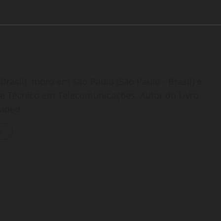
Brasil), moro em São Paulo (São Paulo - Brasil) e
o e Técnico em Telecomunicações. Autor do Livro -
oaded.
s