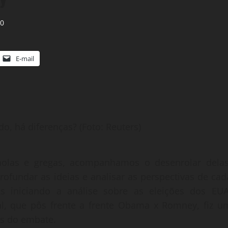
0
E-mail
, há diferenças? (Foto: Reuters)
holas e gregas, acompanhamos o desenrolar delas
rofundar as ideias e analisar as perspectivas de cad
s iniciando a análise sobre as eleições dos EUA
al, que pôs frente a frente Obama x Romney, fiz u
os do embate.