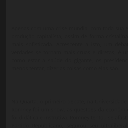
Apenas com uma crise mundial com toda sua ex
produção capitalista, assim de forma cristalin
mais sofisticada. Acrescente a isto, um deb
verdades se tornam mais cruas e diretas, é 
como estar a saúde do gigante, os presiden
menos tentar, dizer as coisas como elas são.
Na Quarta, o primeiro debate, na Universidad
Romney foi um show, as questões da econômic
foi didática e instrutiva. Romney tentou se afa
Partido Republicano, segurou seu ultraliber