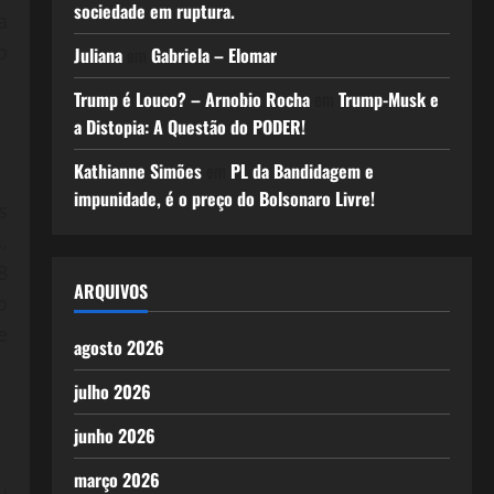
sociedade em ruptura.
a
o
Juliana
em
Gabriela – Elomar
Trump é Louco? – Arnobio Rocha
em
Trump-Musk e
a Distopia: A Questão do PODER!
Kathianne Simões
em
PL da Bandidagem e
impunidade, é o preço do Bolsonaro Livre!
s
.
8
ARQUIVOS
o
e
agosto 2026
julho 2026
junho 2026
março 2026
u