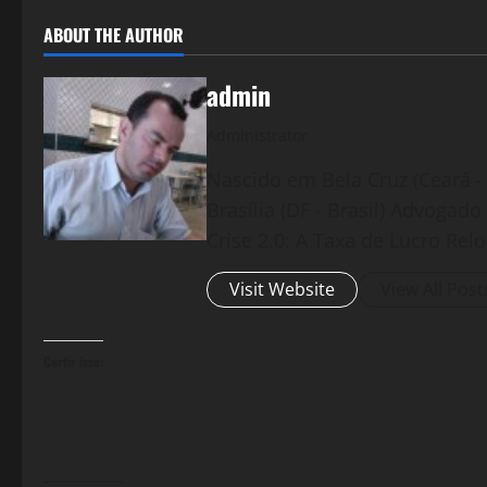
ABOUT THE AUTHOR
admin
Administrator
Nascido em Bela Cruz (Ceará - 
Brasília (DF - Brasil) Advogad
Crise 2.0: A Taxa de Lucro Rel
Visit Website
View All Post
Curtir isso: