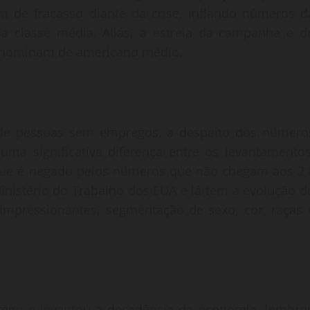
m de fracasso diante da crise, inflando números d
 classe média. Aliás, a estrela da campanha e d
 denominam de americano médio.
e pessoas sem empregos, a despeito dos número
uma significativa diferença entre os levantamentos
o que é negado pelos números que não chegam aos 2,
inistério do Trabalho dos EUA e lá tem a evolução d
impressionantes, segmentação de sexo, cor, raças 
ego e levantou a decadência da economia, lembro