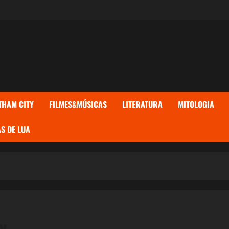
THAM CITY
FILMES&MÚSICAS
LITERATURA
MITOLOGIA
S DE LUA
y