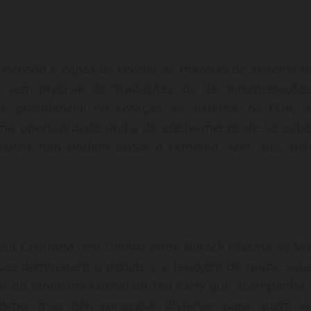
tensão é capaz de revelar as mazelas do sistema d
a, sem precisar de “traduções” ou de “interpretações
ate presidencial no coração do sistema, os EUA, a
uma oportunidade única de efetivamente de se sabe
ciáveis não podem dosar o remédio, tem que, pel
e do Colorado, em Denver,entre Barack Obama
vs
Mit
as dominaram o debate e a lavagem de roupa suja
star do fantasma radical do Tea Party que acompanha 
alismo, mas não consegue disfarçar para quem va