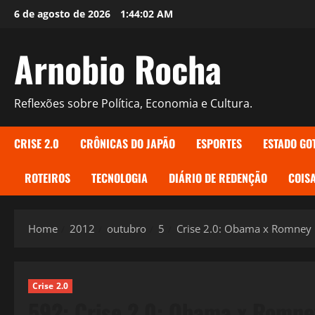
Skip
6 de agosto de 2026
1:44:03 AM
to
content
Arnobio Rocha
Reflexões sobre Política, Economia e Cultura.
CRISE 2.0
CRÔNICAS DO JAPÃO
ESPORTES
ESTADO GO
ROTEIROS
TECNOLOGIA
DIÁRIO DE REDENÇÃO
COISA
Home
2012
outubro
5
Crise 2.0: Obama x Romney
Crise 2.0
592: Crise 2.0: Obama x Romne