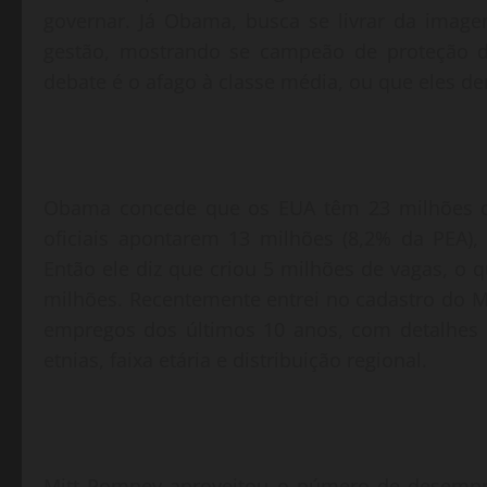
governar. Já Obama, busca se livrar da image
gestão, mostrando se campeão de proteção da
debate é o afago à classe média, ou que eles
Obama concede que os EUA têm 23 milhões d
oficiais apontarem 13 milhões (8,2% da PEA), 
Então ele diz que criou 5 milhões de vagas, 
milhões. Recentemente entrei no cadastro do M
empregos dos últimos 10 anos, com detalhes 
etnias, faixa etária e distribuição regional.
Mitt Romney aproveitou o número de desempr