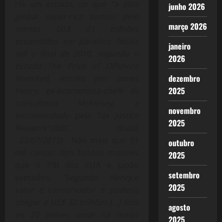
Há um estudo, de que
“a elite
junho 2026
global super-rica somou pelo
março 2026
menos US$ 21 trilhões
escondidos em paraísos fiscais
janeiro
até o final de 2010, segundo o
2026
estudo The Price of Offshore
dezembro
Revisited, escrito por James
2025
Henry, ex-economista-chefe da
consultoria McKinsey, e
novembro
encomendado pela Tax Justice
2025
Network”.(BBC Brasil,
22/07/2012) .
Não mais que 91
outubro
mil contas têm fundos maiores
2025
que o PIB dos EUA e Japão
setembro
somados.
“Segundo Henry,o
2025
valor é conservador e poderia
chegar a US$ 32 trilhões.[…] lista
agosto
os 20 países onde há maior
2025