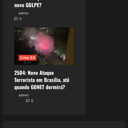
novo GOLPE?
admin
26 de março de 2025
0
Crise 2.0
2504: Novo Ataque
Terrorista em Brasília, até
quando GONET dormirá?
admin
13 de novembro de
2024
0