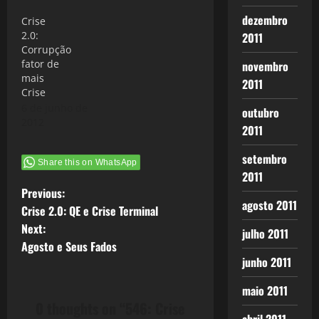
dezembro
Crise
2.0:
2011
Corrupção
fator de
novembro
mais
2011
Crise
6 de junho de
outubro
2012
2011
setembro
Share this on WhatsApp
2011
P
Previous:
agosto 2011
Crise 2.0: QE e Crise Terminal
o
Next:
julho 2011
Agosto e Seus Fados
s
junho 2011
t
maio 2011
0 thoughts on “
546: Crise
n