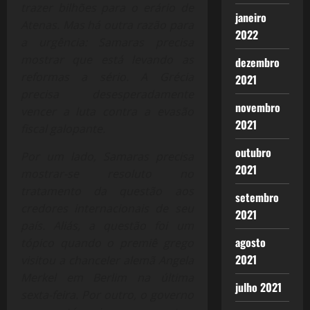
trazer bilhões para o erário de
janeiro
Atenas. Mas há outra razão para
2022
a urgência: Samaras precisa
mostrar que está levando as
dezembro
reformas a sério. A Grécia
2021
precisa desesperadamente
novembro
vencer a luta contra a evasão
2021
fiscal galopante.
outubro
Por um lado, Samaras precisa
2021
mostrar-se resoluto no
tratamento da questão aos
setembro
credores internacionais de seu
2021
país. Aliás, a questão foi um
agosto
tópico quando o premiê grego
2021
visitou a chanceler alemã Angela
Merkel em Berlim na última
julho 2021
sexta-feira.
Por outro, o governo