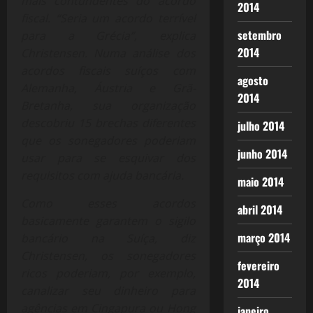
mais contundentes do acordo
2014
fiscal. “Seria um acordo terrível
setembro
para a Grécia”, explica
2014
Christensen. Numa análise dos
acordos fiscais suíços com
agosto
Alemanha, Áustria e Grã-
2014
Bretanha, sua organização
descobriu 15 brechas diferentes
julho 2014
que os sonegadores poderiam
junho 2014
usar para se esquivar dos
requisitos com ajuda bancária.
maio 2014
Como esses acordos
abril 2014
basicamente garantem o sigilo
março 2014
bancário na Suíça, diz
Christensen, os sonegadores
fevereiro
ricos poderiam, por exemplo,
2014
canalizar seu dinheiro para
agências em Cingapura ou Hong
janeiro