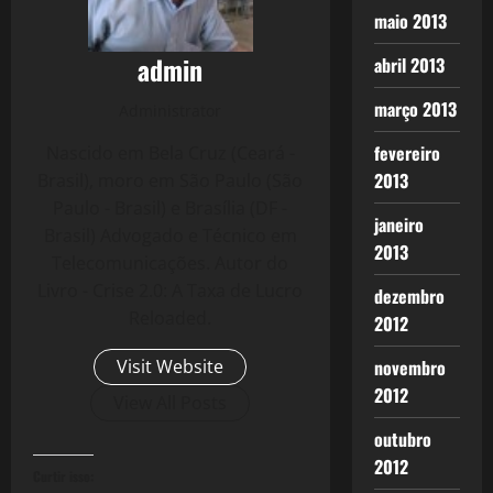
maio 2013
admin
abril 2013
março 2013
Administrator
fevereiro
Nascido em Bela Cruz (Ceará -
2013
Brasil), moro em São Paulo (São
Paulo - Brasil) e Brasília (DF -
janeiro
Brasil) Advogado e Técnico em
2013
Telecomunicações. Autor do
Livro - Crise 2.0: A Taxa de Lucro
dezembro
Reloaded.
2012
Visit Website
novembro
2012
View All Posts
outubro
2012
Curtir isso: