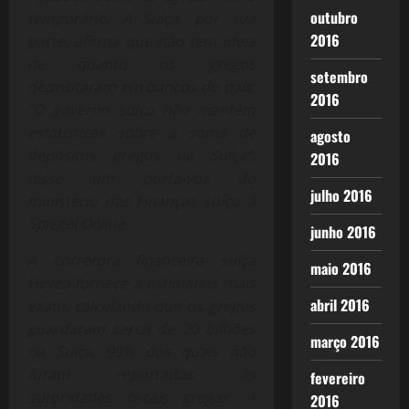
outubro
temporário. A Suíça, por sua
2016
parte, afirma que não tem ideia
de quanto os gregos
setembro
depositaram em bancos do país.
2016
“O governo suíço não mantém
estatísticas sobre a soma de
agosto
depósitos gregos na Suíça”,
2016
disse um porta-voz do
julho 2016
ministério das Finanças suíço à
Spiegel Online.
junho 2016
A corretora financeira suíça
maio 2016
Hevea fornece a estimativa mais
abril 2016
exata, calculando que os gregos
guardaram cerca de 20 bilhões
março 2016
na Suíça, 99% dos quais não
foram reportados às
fevereiro
autoridades fiscais gregas. A
2016