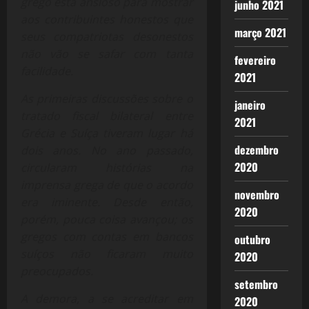
grego está ansioso para mostrar
junho 2021
aos contribuintes honestos que
março 2021
seus compatriotas desonestos
não vão se safar com tanta
fevereiro
facilidade.
2021
As primeiras discussões sobre o
janeiro
tratado fiscal bilateral entre
2021
Grécia e Suíça tiveram lugar há
dezembro
dois anos. No ano passado,
2020
circularam histórias na
imprensa grega de que o acordo
novembro
era iminente. Desde então,
2020
porém, pouca coisa avançou; os
gregos com contas em bancos
outubro
suíços não ficaram muito
2020
preocupados.
setembro
A demora, a se acreditar em
2020