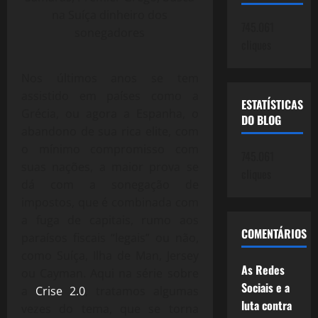
na Suíça dinheiro dos
745.061
sonegadores
cliques
Nos últimos anos se tem
assistido em países como a
ESTATÍSTICAS
Grécia, ou agora a Espanha, o
DO BLOG
abandono de sua rica elite, com
o mínimo compromisso com
745.061
suas nações, a maior prova se
cliques
dá com a sonegação de
impostos, que é combinada com
a fuga de capitais, rumo aos
COMENTÁRIOS
paraísos fiscais “legais” ou não,
como Suíça, Ilha de Man, Jersey
As Redes
ou Cayman. Aqui na série sobre
Sociais e a
a
Crise 2.0
, tratamos algumas
luta contra
vezes do tema, que se torna