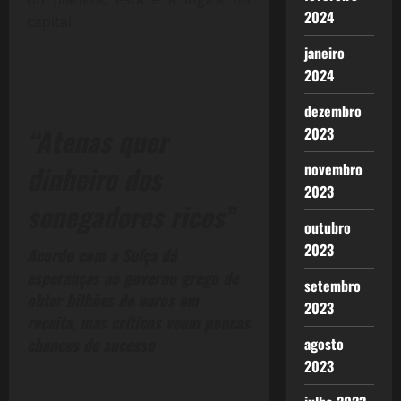
2024
capital.
janeiro
2024
dezembro
“Atenas quer
2023
dinheiro dos
novembro
2023
sonegadores ricos”
outubro
2023
Acordo com a Suíça dá
esperanças ao governo grego de
setembro
obter bilhões de euros em
2023
receita, mas críticos veem poucas
chances de sucesso
agosto
2023