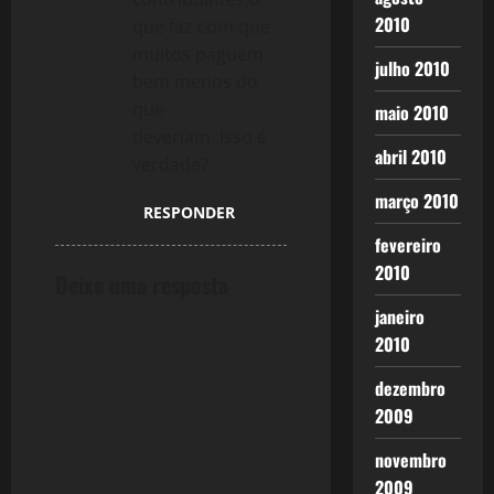
2010
que faz com que
muitos paguem
julho 2010
bem menos do
que
maio 2010
deveriam..Isso é
abril 2010
verdade?
março 2010
RESPONDER
fevereiro
2010
Deixe uma resposta
janeiro
2010
dezembro
2009
novembro
2009