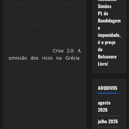
resolvido, mas a repatriação
Simões
em
aliviaria as imensas pressões
PL da
vividas pelo país. Outro ação
Bandidagem
mais radical e necessária do
e
governo grego seria cobrar
impunidade,
efetivamente os impostos dos
é o preço
ricos, coisa que não o faz, como
do
escrevi no artigo
Crise 2.0: A
Bolsonaro
omissão dos ricos na Grécia
,
Livre!
uma sofisticada rede de
corrupção, faz com que não se
cobre os impostos, além do
escandaloso dos armadores
ARQUIVOS
gregos, que constitucionalmente
não pagam impostos, mesmo
agosto
representando mais 50% do PIB.
2026
julho 2026