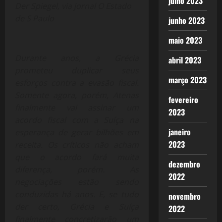
julho 2023
Der Spiegel, via jornal O Estado
de S Paulo
junho 2023
maio 2023
Durante anos, a Grécia
abril 2023
prometeu duplicar seus
março 2023
esforços contra a evasão fiscal.
Somente agora, porém, Atenas
fevereiro
finalmente vai assinar um
2023
acordo fiscal com a Suíça na
janeiro
esperança de gerar bilhões em
2023
receita. Os críticos não acham
que o acordo fará muita
dezembro
diferença, porém.
As
2022
negociações estão sendo
conduzidas há anos. E, se tudo
novembro
der certo, Grécia e Suíça
2022
finalmente concretizarão um