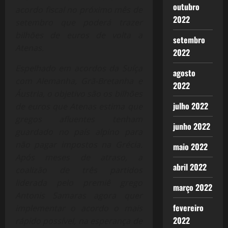
outubro
acordo fiscal no próximo mês de
2022
setembro que poderá trazer
bilhões de euros de volta a
setembro
Atenas.
2022
Espelhado em acordos da Suíça
agosto
com Alemanha, Grã-Bretanha e
2022
Áustria, o objetivo são os bilhões
julho 2022
de euros que Atenas estima que
gregos afluentes tenham
junho 2022
guardado no país alpino para
não pagar impostos na Grécia.
maio 2022
Após meses de atraso, a
abril 2022
coalizão de três partidos
liderada pelo premiê grego
março 2022
Antonis Samaras agora quer
fevereiro
implementar o acordo o mais
2022
rápido possível, na esperança de