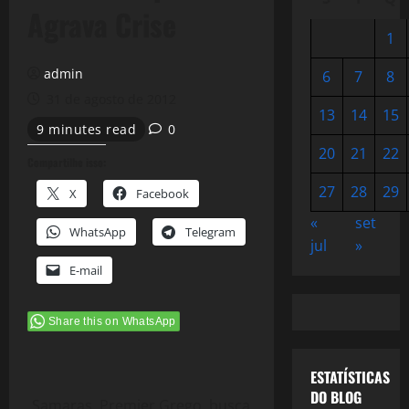
Agrava Crise
1
admin
6
7
8
31 de agosto de 2012
13
14
15
9 minutes read
0
20
21
22
Compartilhe isso:
27
28
29
X
Facebook
«
set
WhatsApp
Telegram
jul
»
E-mail
Share this on WhatsApp
ESTATÍSTICAS
DO BLOG
Samaras, Premier Grego, busca