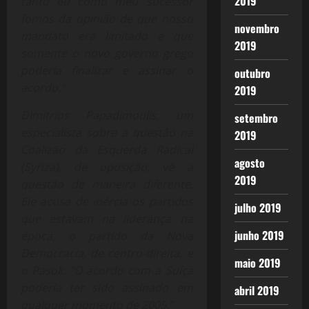
2019
tanto eu como meu sucessor
fomos da opinião de que nosso
novembro
mandato era limitado e que
2019
somente o novo governo grego
poderia finalizar e assinar o
outubro
acordo.”
2019
Dimitrios Papadimoulis, um
setembro
especialista sobre a questão na
2019
Coalizão da Esquerda Radical
agosto
(Syriza), de oposição, vê a
2019
questão de maneira diferente.
Ele acusa de inércia os partidos
julho 2019
que estavam na liderança na
junho 2019
época, o partido da Nova
Democracia, de centro-direita, e
maio 2019
o Pasok. “O acordo com a Suíça
poderia ter sido assinado em
abril 2019
qualquer momento de 2005.”