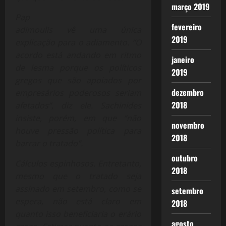
março 2019
Pap
fevereiro
adimoulis vê uma única
2019
explicação para o adiamento. “O
acordo está andando em ritmo
janeiro
de lesma porque os políticos
2019
gregos que são apoiados por
dezembro
empresários poderosos seriam
2018
afetados”, diz ele. Sachinides
insiste, porém, em que “não
novembro
houve pressão política para
2018
barrar o tratado”.
outubro
Cálculos espinhosos. Entretanto,
2018
mesmo que o tratado seja
assinado em setembro, como se
setembro
espera, não está claro em
2018
quanto isso beneficiaria o erário
agosto