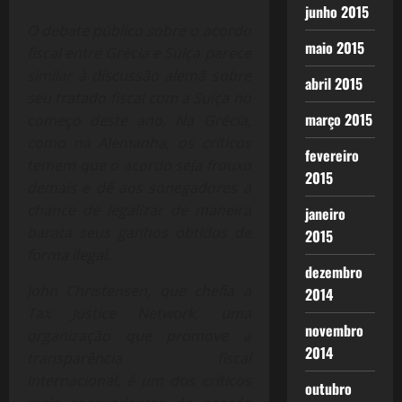
junho 2015
O debate público sobre o acordo
maio 2015
fiscal entre Grécia e Suíça parece
similar à discussão alemã sobre
abril 2015
seu tratado fiscal com a Suíça no
março 2015
começo deste ano. Na Grécia,
como na Alemanha, os críticos
fevereiro
temem que o acordo seja frouxo
2015
demais e dê aos sonegadores a
chance de legalizar de maneira
janeiro
barata seus ganhos obtidos de
2015
forma ilegal.
dezembro
John Christensen, que chefia a
2014
Tax Justice Network, uma
novembro
organização que promove a
2014
transparência fiscal
internacional, é um dos críticos
outubro