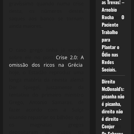
as Trevas! –
gravíssimo quando numa crise
Arnobio
desta, os números destes
Rocha
em
O
saques aos banco se tornam
Paciente
ainda maiores.
Trabalho
para
Plantar o
O caso grego tinha já escrito
Ódio nas
sobre ele no post
Crise 2.0: A
Redes
omissão dos ricos na Grécia
,
Sociais.
hoje, o Estadão reproduz uma
longa matéria da revista alemã
Direito
Der Spiegel, justamente da
McDonald’s:
tentativa do primeiro ministro
picanha não
Grego, Antonio Samaras, de
é picanha,
fazer acordo com a Suíça
direito não
visando repatriar os bilhões que
é direito -
os magnatas gregos
Conjur
em
depositaram lá, frutos de
Os Sabores