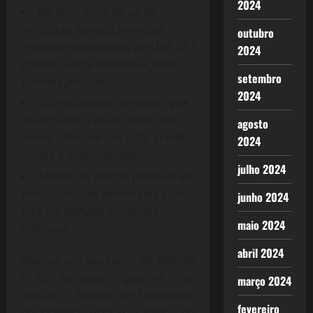
2024
No final de 2010, os 50
principais bancos privados
outubro
movimentaram mais de US$ 12,1
2024
trilhões entre fronteiras para
setembro
clientes privados.
2024
Os três bancos privados que
manipulam a maior parte dos
agosto
ativos offshore são UBS, Credit
2024
Suisse e Goldman Sachs.
julho 2024
Menos de 100 mil pessoas em
todo o mundo detêm cerca de
junho 2024
US$ 9.8 trilhões em ativos
maio 2024
offshore.
abril 2024
Apenas um punhado de Bancos
e de pessoas tripudiam dos
março 2024
demais 7 bilhões de habitantes
fevereiro
do planeta, esta é a lógica do