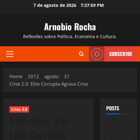
Skip
7 de agosto de 2026
7:38:00 PM
to
content
Arnobio Rocha
Reflexões sobre Política, Economia e Cultura.
SUBSCRIBE
Primary
Menu
Home
2012
agosto
31
Crise 2.0: Elite Corrupta Agrava Crise
POSTS
Crise 2.0
546: Crise 2.0:
Elite Corrupta
S
T
Q