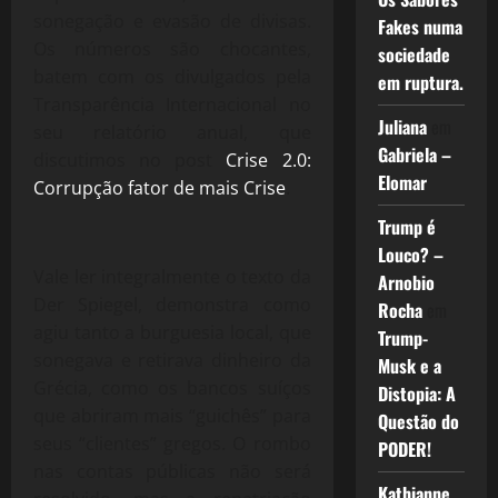
sonegação e evasão de divisas.
Fakes numa
Os números são chocantes,
sociedade
batem com os divulgados pela
em ruptura.
Transparência Internacional no
Juliana
em
seu relatório anual, que
Gabriela –
discutimos no post
Crise 2.0:
Elomar
Corrupção fator de mais Crise
.
Trump é
Louco? –
Vale ler integralmente o texto da
Arnobio
Der Spiegel, demonstra como
Rocha
em
agiu tanto a burguesia local, que
Trump-
sonegava e retirava dinheiro da
Musk e a
Grécia, como os bancos suíços
Distopia: A
que abriram mais “guichês” para
Questão do
seus “clientes” gregos. O rombo
PODER!
nas contas públicas não será
Kathianne