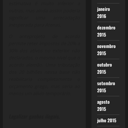
estimativa é muito inferior a
janeiro
outras, mas ainda assim poderia
2016
significar uma arrecadação
inesperada para Atenas.
dezembro
2015
O anteprojeto de acordo
permite reter impostos de 20% a
novembro
30% dos ativos no exterior não
2015
declarados, o mesmo nível que o
outubro
acordo alemão.
Uma tributação
2015
dos 20 bilhões nessa base não
reabilitaria completamente o
setembro
orçamento grego, mas seria ao
2015
menos um alívio temporário.
agosto
2015
Legalizar ganhos ilegais.
julho 2015