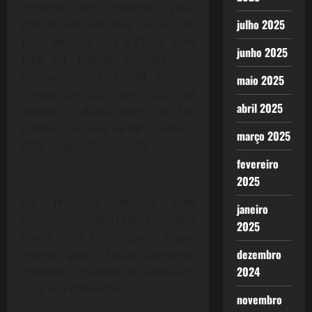
remessa de recursos para
julho 2025
contas em paraísos fiscais. No
topo da lista está a China, com
junho 2025
US$ 1,1 trilhão, seguida por
Rússia, com US$ 798 bilhões,
maio 2025
Coréia do Sul, com US$ 798
abril 2025
bilhões, e Brasil, com US$ 520
bilhões (ou mais de R$ 1 trilhão).
março 2025
(BBC Brasil, 22/07/2012)
fevereiro
2025
No fim do estudo três
janeiro
conclusões aterradoras, que
2025
dão a pista sobre quem é que
dezembro
manda, qual a fração burguesa
2024
controla o mundo, o capital em
toda sua dimensão:
novembro