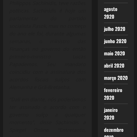
Philippos Sachinidis, teve razões
agosto
políticas. Sachinidis é hoje um
2020
parlamentar do partido
socialista Pasok, mas no começo
julho 2020
do ano ele foi, durante algumas
junho 2020
semanas, o ministro das
Finanças no governo do então
maio 2020
primeiro-ministro Lucas
Papademos. Seu mandato
abril 2020
coincidiu com a assinatura dos
março 2020
acordos fiscais suíços com
Alemanha e Grã-Bretanha.
fevereiro
2020
“Dali em diante, nós poderíamos
ter assinado o acordo com o
janeiro
governo suíço a qualquer
2020
momento”, disse Sachinidis a
dezembro
Spiegel Online. “Entretanto,