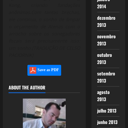
Kong, criando fundações
2014
anônimas.
Com tantas brechas,
dezembro
ele continua, o sonho de limpar
2013
o orçamento de Atenas com o
arrocho sobre os sonegadores
novembro
fiscais será precisamente isso:
2013
um sonho.(
TRADUÇÃO DE CELSO
outubro
PACIORNIK)
2013
Save as PDF
setembro
2013
ABOUT THE AUTHOR
agosto
2013
julho 2013
junho 2013