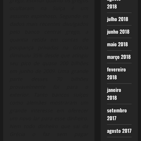
grego. Estimar quanto os gregos
2018
ocultaram na Suíça é um
assunto espinhoso.
Segundo os
julho 2018
dados mais recentes divulgados
junho 2018
pelo banco central grego, a
quantia retida em contas de
maio 2018
poupança privadas na Grécia
diminuiu 35% desde que atingiu
março 2018
seu pico de quase 200 bilhões
fevereiro
em junho de 2009. Uma grande
2018
parte desses 70 bilhões
provavelmente foi para o
janeiro
exterior.
Tanto bancos suíços
2018
como alemães mostraram um
setembro
grande interesse em oferecer
2017
um novo lar para esse dinheiro.
Nem todo dinheiro que sai da
agosto 2017
Grécia o faz sem pagar