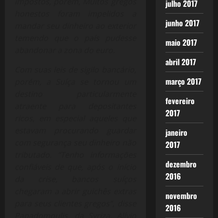
impostos, porém, Muitos gregos
julho 2017
honestos foram impelidos a
junho 2017
mandar seu dinheiro ao exterior
temendo que o país pudesse
maio 2017
abandonar a zona do euro.
abril 2017
Com suas leis de sigilo bancário,
março 2017
porém, a Suíça se tornou um
destino particularmente
fevereiro
atraente para depositantes
2017
ricos, em especial aqueles que
estavam procurando guardar
janeiro
com segurança seu dinheiro não
2017
tributado. “Tenho informações
dezembro
confiáveis de que, após o início
2016
da crise, bancos suíços
chegaram a abrir guichês extras
novembro
para seus clientes gregos”, disse
2016
Papadomoulis, da Syriza.
Alívio