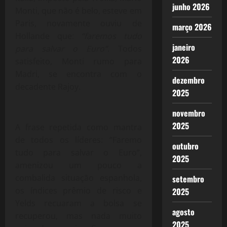
junho 2026
Monti, que não é belo, esteve em
Paris, novamente ouviu de
março 2026
Hollande que:
“faremos tudo
janeiro
para salvar o Euro”
. Todos
2026
satisfeito, Monti rumo para
Madri, se encontra com o
dezembro
decadente Rajoy.
2025
novembro
2025
A frase repetida como mantra
de todos os líderes: “Faremo
outubro
tudo para salvar o Euro”,
2025
amenizou um pouco a
combalida situação espanhola,
setembro
os índices prêmio de risco e
2025
Yelds recuaram a bolsa se
agosto
recuperou, mas nada muito
2025