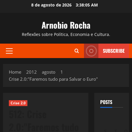
Skip
8 de agosto de 2026
3:38:06 AM
to
content
Arnobio Rocha
Reflexões sobre Política, Economia e Cultura.
SUBSCRIBE
Primary
Menu
Home
2012
agosto
1
Crise 2.0:"Faremos tudo para Salvar o Euro"
POSTS
Crise 2.0
512: Crise
2.0:"Faremos tudo
S
T
Q