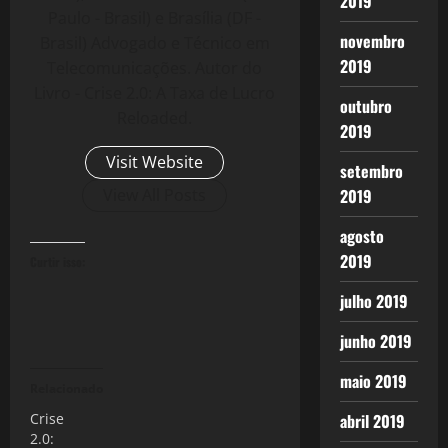
2019
Paulo - Brasil) e Brasília (DF -
novembro
Brasil) Advogado e Técnico em
2019
Telecomunicações. Autor do
Livro - Crise 2.0: A Taxa de Lucro
outubro
Reloaded.
2019
Visit Website
setembro
2019
View All Posts
agosto
2019
Curtir isso:
julho 2019
junho 2019
maio 2019
Relacionado
abril 2019
Crise
2.0: