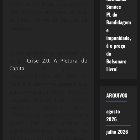
define o resultado, uma palavra
Simões
em
mal colocada empurra um país
PL da
ao limbo, longe da disputa de
Bandidagem
medalhas.
e
impunidade,
é o preço
Como também lembramos no
do
artigo
Crise 2.0: A Pletora do
Bolsonaro
Capital
, de que a
Livre!
responsabilidade da crise no
Euro é a Alemanha, parece que
ela começa a se mexer. Semana
ARQUIVOS
passada, Merkel, reunida com
Hollande também disse:
agosto
“faremos de tudo para salvar o
2026
Euro”
. Por fim, ontem o
primeiro-ministro biônico da
julho 2026
Itália, imposto pela Troika, Mario