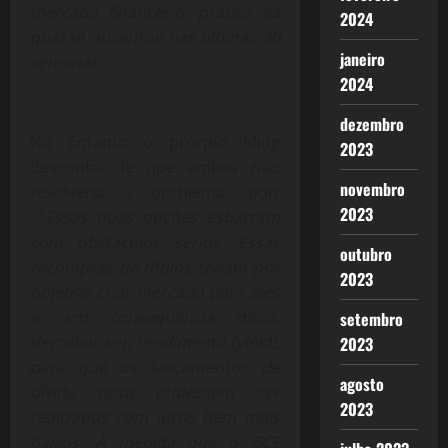
mercado financeiro, prática da
2024
qual se ausentou nas últimas 20
janeiro
semanas”.
2024
dezembro
No Entanto o prórpio Ming
2023
desconfia de que ambas não
novembro
resolveria o problema, pois
2023
“
Essas duas opções esbarram
com obstáculos sérios. Essas
outubro
recompras de títulos teriam por
2023
objetivo criar mercado para eles
e, em consequência disso,
setembro
derrubar seu rendimento (yield),
2023
para que os lançamentos de
agosto
dívida nova pudessem ser
2023
realizados com juros bem mais
baixos. À medida que o BCE