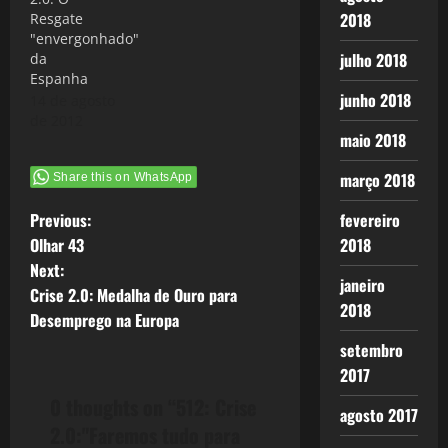
não é, são
2018
Resgate
como no
"envergonhado"
Direito aquilo
julho 2018
da
que
Espanha
chamamos de
junho 2018
14 de agosto
"crime
de 2012
continuado",
maio 2018
a ação do BCE
e do FED de
março 2018
Share this on WhatsApp
abrir as
torneiras e
P
fevereiro
Previous:
provocar uma
2018
tsunami de
Olhar 43
o
capitais, tem
Next:
janeiro
impacto
Crise 2.0: Medalha de Ouro para
s
imediato…
2018
Desemprego na Europa
t
setembro
2017
n
0 thoughts on “
512: Crise
agosto 2017
a
2.0:"Faremos tudo para