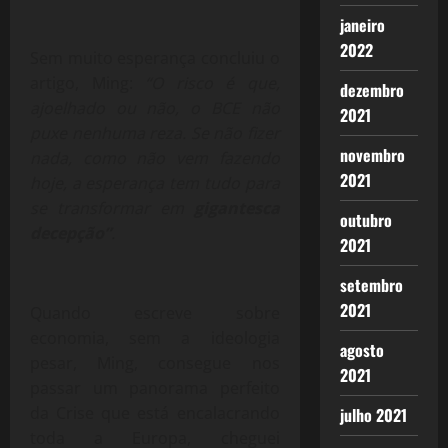
janeiro
2022
Sem muito esperança concluiu o
artigo, Ming:
“O risco é que,
dezembro
ajoelhado ou não, o BCE não
2021
puxe nenhuma reza. Se não fizer
novembro
nada, como não vem fazendo
2021
hoje, a esperança tem tudo para
se transformar em
gigantesca
outubro
decepção”
.
2021
setembro
2021
Quando escreve sobre
economia, sem a ideologia
agosto
pesar, Ming, consegue nos
2021
passar um panorama perfeito
da Crise que está encalacrando
julho 2021
toda a Europa, cheguei