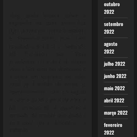
outubro
2022
Ming ainda lembra sobre a
expansão da base monetária
setembro
(QE), já feita em Dezembro(2011)
2022
e Fevereiro(2012), mas sem
agosto
resultados práticos , segundo
2022
ele fracassou por
“Dois
problemas: (1) o BCE já lançou
julho 2022
duas LTRO, uma em dezembro e
junho 2022
a outra em fevereiro, no valor
total de 1 trilhão de euros, e,
maio 2022
aparentemente, não conseguiu
mudar o quadro geral da área; e
abril 2022
(2) corresponde a gigantesca
março 2022
emissão de moeda que poderá
contribuir para empurrar a
fevereiro
inflação.
2022