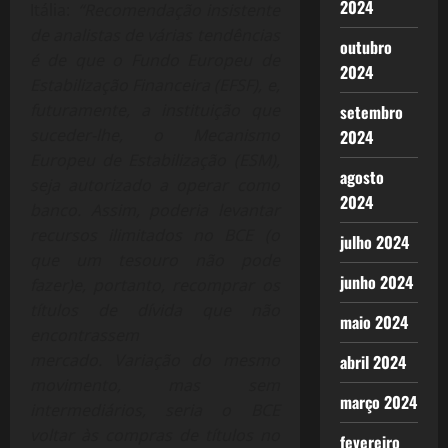
2024
Itália:
“Recomendação insistente
de analistas de várias tendências
outubro
é de que o Fundo Europeu de
2024
Estabilização Financeira (EFSF), e,
futuramente, a instituição que
setembro
suceder-lhe, o Mecanismo
2024
Europeu de Estabilização (ESM),
agosto
seja autorizado a operar como
2024
banco. Assim, poderia levantar
recursos ilimitados no BCE (o
julho 2024
que um tesouro não pode
junho 2024
fazer)e, portanto, recomprar os
títulos de dívida que não
maio 2024
encontrassem
mercado. Variação do mesmo
abril 2024
movimento, mas sem
março 2024
intermediários, seria o BCE
voltar às compras de títulos no
fevereiro