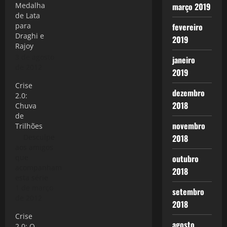
março 2019
Medalha
de Lata
fevereiro
para
Draghi e
2019
Rajoy
3 de agosto
janeiro
de 2012
2019
Crise
dezembro
2.0:
2018
Chuva
de
novembro
Trilhões
2018
Desculpe
aos amigos
outubro
que
acompanham
2018
esta série
sobre a Crise
1 de março
setembro
2.0 se o tema
de 2012
2018
parece
Crise
repetido, mas
agosto
2.0: O