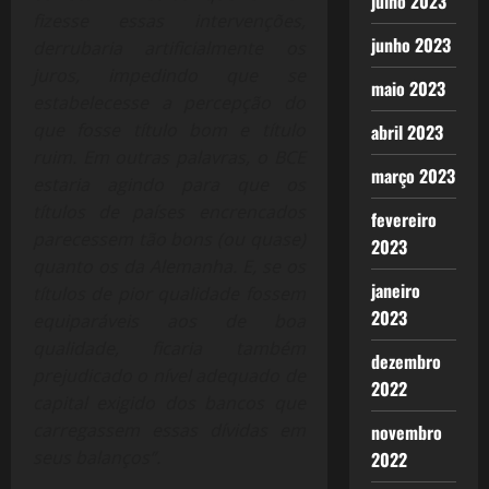
julho 2023
fizesse essas intervenções,
junho 2023
derrubaria artificialmente os
juros, impedindo que se
maio 2023
estabelecesse a percepção do
que fosse título bom e título
abril 2023
ruim. Em outras palavras, o BCE
março 2023
estaria agindo para que os
títulos de países encrencados
fevereiro
parecessem tão bons (ou quase)
2023
quanto os da Alemanha. E, se os
janeiro
títulos de pior qualidade fossem
2023
equiparáveis aos de boa
qualidade, ficaria também
dezembro
prejudicado o nível adequado de
2022
capital exigido dos bancos que
carregassem essas dívidas em
novembro
seus balanços”.
2022