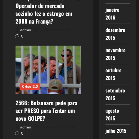
Operador de mercado
janeiro
sozinho fez o estrago em
2016
2008 na França?
dezembro
admin
16 de julho de 2025
0
2015
novembro
2015
outubro
2015
Crise 2.0
setembro
2015
2566: Bolsonaro pede para
ser PRESO para Tentar um
agosto
novo GOLPE?
2015
admin
26 de março de 2025
julho 2015
0