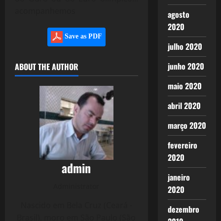
acompanhemos
agosto
2020
Save as PDF
julho 2020
junho 2020
ABOUT THE AUTHOR
maio 2020
abril 2020
março 2020
fevereiro
2020
admin
janeiro
Administrator
2020
Nascido em Bela Cruz (Ceará -
dezembro
Brasil), moro em São Paulo (São