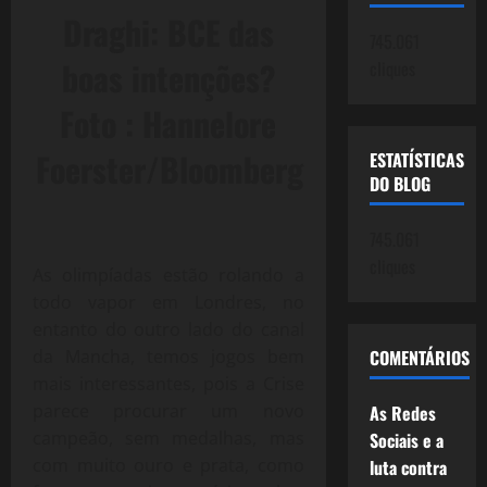
Draghi: BCE das
745.061
boas intenções?
cliques
Foto : Hannelore
Foerster/Bloomberg
ESTATÍSTICAS
DO BLOG
745.061
cliques
As olimpíadas estão rolando a
todo vapor em Londres, no
entanto do outro lado do canal
COMENTÁRIOS
da Mancha, temos jogos bem
mais interessantes, pois a Crise
parece procurar um novo
As Redes
campeão, sem medalhas, mas
Sociais e a
com muito ouro e prata, como
luta contra