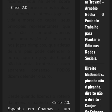
fazemos aqui na série sobre
as Trevas! –
a
Crise 2.0
, procuramos localizar
Arnobio
e entender o intenso jogo de
Rocha
em
O
vida e morte do capital, seus
Paciente
principais representantes, que
Trabalho
hoje não se confunde apenas
para
com uma nação. Assim como
Plantar o
nos jogos olímpicos, que atletas
Ódio nas
de um país pode defender o
Redes
outro, aqui no jogo do Capital
Sociais.
não há tantas fronteiras, e num
Direito
aparente consenso TODOS
McDonald’s:
dizem defender o Euro.
picanha não
é picanha,
direito não
Desde quando fizemos o roteiro
é direito -
da agonia espanhola (
Crise 2.0:
Conjur
em
Espanha em Chamas – um
Os Sabores