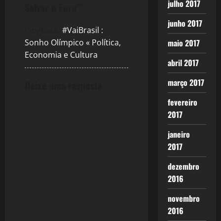
julho 2017
Salvar o Euro"
”
v
junho 2017
Pingback:
#VaiBrasil :
i
maio 2017
Sonho Olímpico « Política,
g
Economia e Cultura
abril 2017
a
março 2017
Deixe uma resposta
t
fevereiro
i
2017
janeiro
o
2017
n
dezembro
2016
novembro
2016