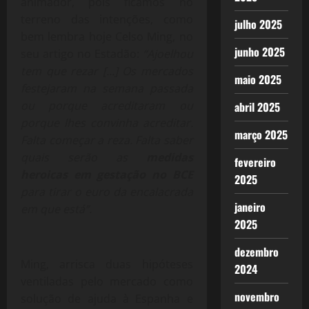
animador, pois ficamos no
terreno das intenções, como
julho 2025
bem lembra hoje Celso Ming, no
junho 2025
seu artigo no Estadão:
“Ajoelhou
tem que rezar […] Os mercados
maio 2025
festejaram na semana passada
ou porque acreditaram ou
abril 2025
porque lhes convinha acreditar.
março 2025
Falta começar a reza. Falta saber
quais serão as
medidas
fevereiro
heroicas em gestação no BCE
2025
para tirar o euro da encalacrada
janeiro
em que está”.
2025
dezembro
Ming, arrisca duas hipóteses
2024
ventiladas pelo mercado como
novembro
solução de ajuda à Espanha e