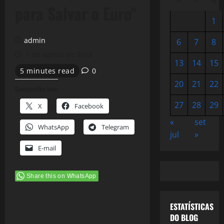
para Salvar o Euro"
1
admin
6
7
8
1 de agosto de 2012
13
14
15
5 minutes read
0
20
21
22
Compartilhe isso:
27
28
29
X
Facebook
«
set
WhatsApp
Telegram
jul
»
E-mail
Share this on WhatsApp
ESTATÍSTICAS
DO BLOG