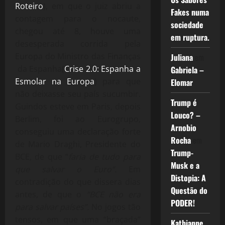
Roteiro
), em que o juiz abriu a
Fakes numa
contagem para o nocaute,
sociedade
chegou até 8, houve uma
em ruptura.
desesperada corrida pela
Europa do Ministro das Finanças
Juliana
em
da Espanha(
Crise 2.0: Espanha a
Gabriela –
Esmolar na Europa
) para que
Elomar
não deixasse seu país sucumbir.
Trump é
Guindos esteve em Paris, depois
Louco? –
Berlim, foi ao Eurogrupo,
Arnobio
conseguiu uma declaração forte
Rocha
em
de Mario Draghi, Presidente do
Trump-
BCE, de que “
faria de tudo para
Musk e a
que salvar o Euro”.
Em
Distopia: A
contradição do que dissera dias
Questão do
antes, de que o
“BCE não era
PODER!
para salvar países”.
No jogos tão
tensos, em que uma “braçada”
Kathianne