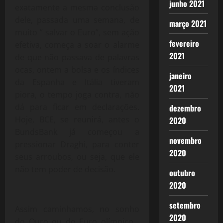
junho 2021
exatamente a mesma conclusão
dele, passada uma semana, de
março 2021
muito ” salvar o Euro”, sem ação
fevereiro
efetiva, começa a soar o alarme
2021
de que não passava de palavras
ocas, ontem a bolsa e os índices
janeiro
da Espanha e Itália tiveram
2021
piora, o tempo joga contra, não
dá para ficar em declarações.
dezembro
Hoje, BCE, se reunirá, antes o
2020
BundsBank já começou a
novembro
pressionar Draghi, para conter
2020
seus arroubos, ou seja, que ele
não tem poder de decisão.
outubro
2020
setembro
Assim caminhamos, no sonho
2020
do Ouro ou do Euro olímpico…