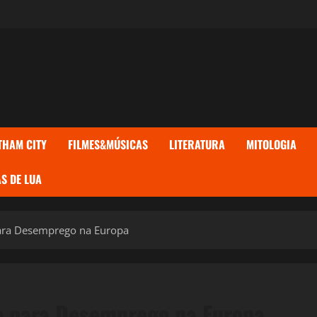
THAM CITY
FILMES&MÚSICAS
LITERATURA
MITOLOGIA
S DE LUA
para Desemprego na Europa
ro para Desemprego na Europa