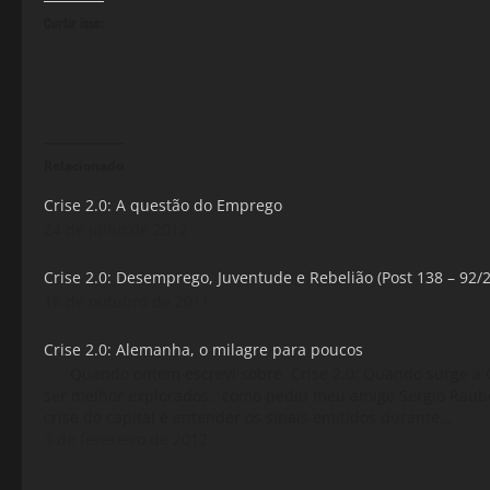
Curtir isso:
Relacionado
Crise 2.0: A questão do Emprego
24 de julho de 2012
Crise 2.0: Desemprego, Juventude e Rebelião (Post 138 – 92/
18 de outubro de 2011
Crise 2.0: Alemanha, o milagre para poucos
Quando ontem escrevi sobre Crise 2.0: Quando surge a Cri
ser melhor explorados, como pediu meu amigo Sergio Raub
crise do capital é entender os sinais emitidos durante…
3 de fevereiro de 2012