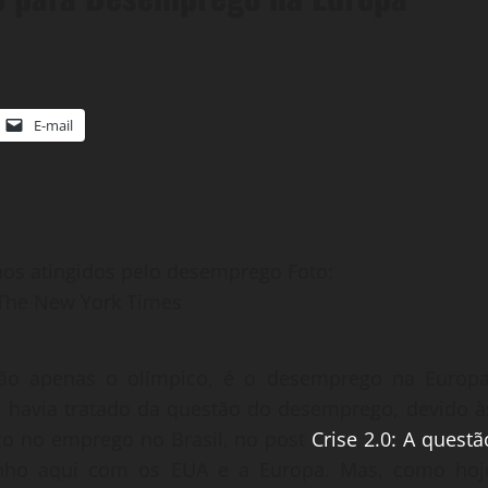
E-mail
os atingidos pelo desemprego Foto:
/The New York Times
ão apenas o olímpico, é o desemprego na Europa
 havia tratado da questão do desemprego, devido à
nço no emprego no Brasil, no post
Crise 2.0: A questã
nho aqui com os EUA e a Europa. Mas, como hoj