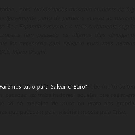
tadão , pois
“Novos dados mostram aumento da fug
 perigosamente perto de perder o acesso ao mercad
. Se a Espanha sucumbir, a Itália certamente seguir
uropeus têm passado os últimos dias divulgand
ue for necessário para salvar o euro, mas nenhu
BCE, Mario Draghi.
:”Faremos tudo para Salvar o Euro”
, que muito se te
as pessoas, os trabalhadores, aqueles que realment
 que só há medalha de Ouro ou Prata aos grande
os que padecem pela miséria imposta pela Crise.