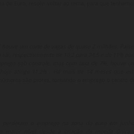
 do Euro, resolvi voltar ao tema, para que tenhamo
houve um corte de vagas de quase 2 milhões. Paíse
ai, respectivamente de 10,2 para 24,5 e de 11% par
prego sob controle, mas com taxa de 7%, houve u
hoje atinge 11,2% . Há mais de 14 meses que est
números são piores, tornando o emprego o centro d
s perderam o emprego na zona do euro em junho
o maior nível desde a criação da moeda única 