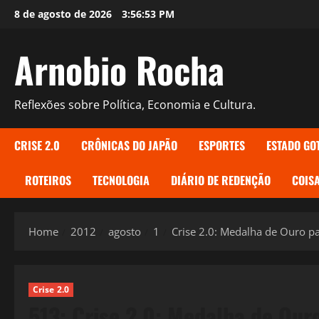
Skip
8 de agosto de 2026
3:56:54 PM
to
content
Arnobio Rocha
Reflexões sobre Política, Economia e Cultura.
CRISE 2.0
CRÔNICAS DO JAPÃO
ESPORTES
ESTADO GO
ROTEIROS
TECNOLOGIA
DIÁRIO DE REDENÇÃO
COISA
Home
2012
agosto
1
Crise 2.0: Medalha de Ouro 
Crise 2.0
513: Crise 2.0: Medalha de Ou