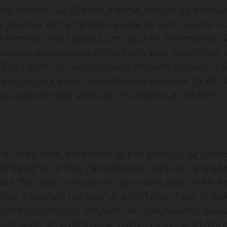
ral Europeu (BCE) tome alguma medida de estímul
 pessoas sem emprego na zona do euro cresceu 12
 Eurostat. Isso significa uma taxa de desemprego d
ão dos economistas consultados pela Dow Jones. 
. O resultado esconde números bastante díspares. Sã
% da Áustria e incrivelmente altas como os 24,8% d
cada vez mais difícil ao país pagar suas dívidas”.
e os mais ricos, mostrando que as políticas de ajuste
o trabalho central, não podendo mais ser ignorada
adão
“Na Itália, a o desemprego subiu para 10,8% e
ou o instituto nacional de estatísticas, Istat. O dad
culado inicialmente. Em junho do ano passado, estav
nalmente. Já na Alemanha, maior economia do bloco