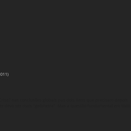
2011)
se? nas conclusões globais pus dois itens que precisam depois
er devo ser mais "geômetra". Mas a questão fundamental em todo