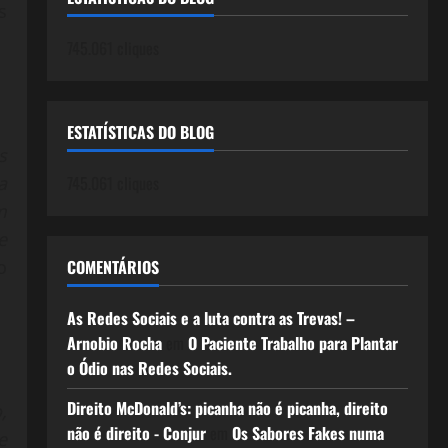
s
745.061 cliques
ESTATÍSTICAS DO BLOG
s
745.061 cliques
a
m
e
COMENTÁRIOS
o
As Redes Sociais e a luta contra as Trevas! –
Arnobio Rocha
em
O Paciente Trabalho para Plantar
o Ódio nas Redes Sociais.
Direito McDonald’s: picanha não é picanha, direito
,
não é direito - Conjur
em
Os Sabores Fakes numa
e