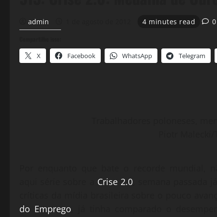
admin
1 de agosto de 2012
4 minutes read
0
Compartilhe isso:
X
Facebook
WhatsApp
Telegram
Trabalhadores poloneses, men
Piotr Malecki
Por enquanto que bate o recorde mundial, n
aqui série sobre a
Crise 2.0
, semana passada já
críticas da mídia brasileira sobre o pouco ava
do Emprego
, já tinha comparado o desempe