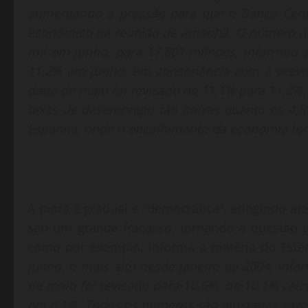
aumentando a pressão para que o Banco Cent
econômico na reunião de amanhã. O número de
mil em junho, para 17,801 milhões, informou a
11,2% em junho, em consonância com a previs
dado de maio foi revisado de 11,1% para 11,2%
taxas de desemprego tão baixas quanto os 4,5
Espanha, onde o encolhimento da economia torna 
A piora é gradual e “democrática”, atingindo at
são um grande fracasso, tornando a questão d
como por exemplo, informa a matéria do Est
junho, o mais alto desde janeiro de 2004, inform
de maio foi revisado para 10,6%, de 10,1% cal
em 8,1%. Todos os números são ajustados sazo