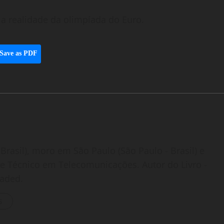
a realidade da olimpíada do Euro.
Save as PDF
Brasil), moro em São Paulo (São Paulo - Brasil) e
o e Técnico em Telecomunicações. Autor do Livro -
oaded.
s