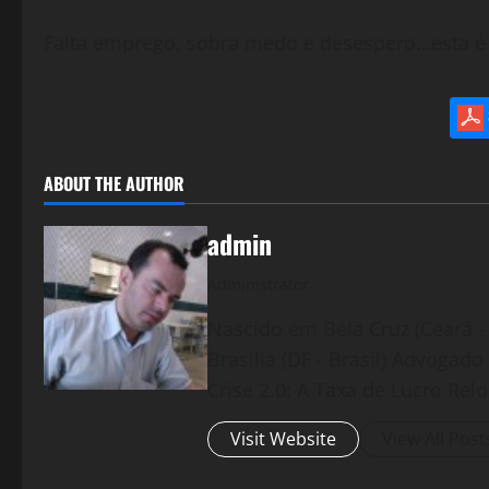
Falta emprego, sobra medo e desespero…esta é 
ABOUT THE AUTHOR
admin
Administrator
Nascido em Bela Cruz (Ceará - 
Brasília (DF - Brasil) Advogad
Crise 2.0: A Taxa de Lucro Rel
Visit Website
View All Post