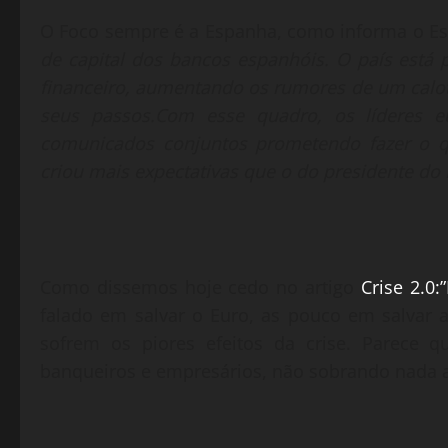
O Foco sempre é a Espanha, como informa o Es
de capital dos bancos espanhóis. O país está
financeiro, aumentando os rumores de um calote
seus passos.Com esse quadro, os líderes e
comunicados conjuntos prometendo fazer o q
criou mais expectativas que o do presidente do 
Como dissemos hoje cedo no artigo
Crise 2.0
falado em salvar o Euro, as pouco em salvar 
sofrem os piores efeitos da crise. Parece
banqueiros e empresários, não sobrando nada a