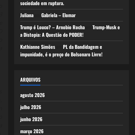
sociedade em ruptura.
o
3
Juliana
em
Gabriela – Elomar
e
Trump é Louco? – Arnobio Rocha
em
Trump-Musk e
O
a Distopia: A Questão do PODER!
o
Kathianne Simões
em
PL da Bandidagem e
a
impunidade, é o preço do Bolsonaro Livre!
ARQUIVOS
s
agosto 2026
,
julho 2026
m
o
junho 2026
a
março 2026
,