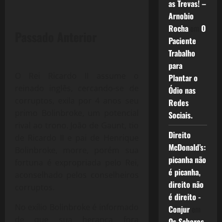
as Trevas! –
Arnobio
Rocha
em
O
Passado Anterior
Paciente
Trabalho
para
O Rei Ricardo II assume o
Plantar o
reinado inglês, cercando-se de
Ódio nas
corruptos, exila por 4 anos seu
Redes
primo Bolinbroke, um potencial
Sociais.
rival ao trono. João de Gaunt, tio
Direito
de Ricardo II e pai de Henrique
McDonald’s:
Bolinbroke, morre, porém sua
picanha não
fortuna é expropriada pelo Rei,
é picanha,
aconselhado pelos conselheiros
direito não
corruptos.
é direito -
No exílio Bolinbroke é informado
Conjur
em
de que sua herança fora
Os Sabores