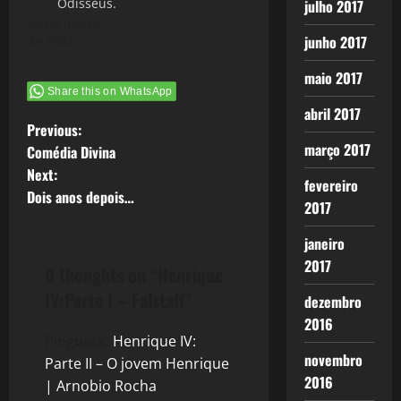
Odisseus.
julho 2017
lugar no
26 de março
trono, a
junho 2017
de 2022
doença do
pai o afasta
maio 2017
da vida de
Share this on WhatsApp
fanfarra. O
abril 2017
Velho…
P
Previous:
março 2017
Comédia Divina
o
Next:
fevereiro
Dois anos depois…
s
2017
t
janeiro
2017
0 thoughts on “
Henrique
n
IV:Parte I – Falstaff
”
dezembro
a
2016
Pingback:
Henrique IV:
v
novembro
Parte II – O jovem Henrique
2016
| Arnobio Rocha
i