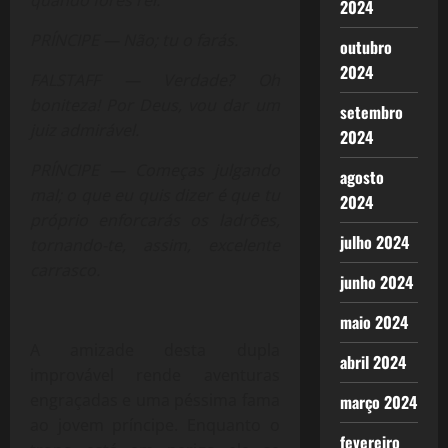
quando fores rei.
2024
PRÍNCIPE — Não; tu o farás.
outubro
2024
FALSTAFF — Verdade? Oh
boniteza! Por Deus, vou dar um
setembro
juiz admirável.
2024
PRÍNCIPE — Começas julgando
agosto
mal; o que eu quis dizer é que tu
2024
próprio enforcarás os ladrões,
julho 2024
tornando-te, assim, excelente
carrasco.
junho 2024
maio 2024
A amizade desta dupla
abril 2024
improvável rende aventuras
engraçadas e uma péssima fama
março 2024
ao jovem príncipe. Enquanto o
fevereiro