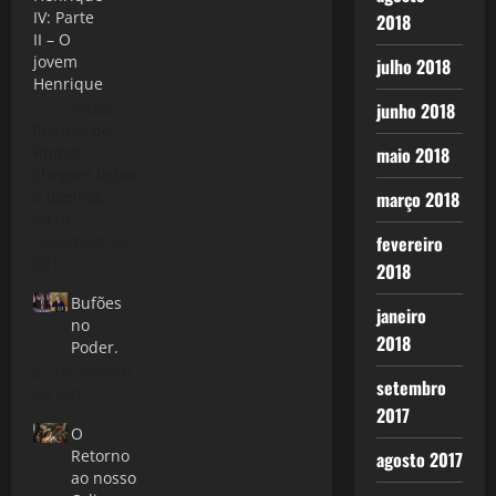
IV: Parte
2018
II – O
jovem
julho 2018
Henrique
"Pelas
junho 2018
línguas do
Rumor
maio 2018
chegam ledos
e ligeiros,
março 2018
mais fatais do
24 de
que males
novembro de
fevereiro
verdadeiros".
2011
2018
Tema:
Bufões
Drama
janeiro
no
Histórico, luta
2018
Poder.
pelo poder
27 de janeiro
Resumo: O
setembro
de 2017
jovem
2017
príncipe
O
Harry,
Retorno
agosto 2017
começa a
ao nosso
assumir seu