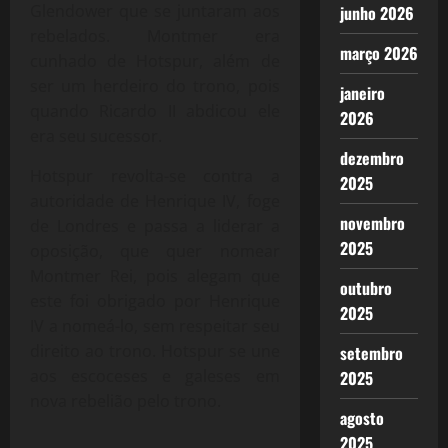
Glendower que se juntaram aos
junho 2026
rebelados. Montmer era
março 2026
cunhado de Hotspur, além de
ser um herdeiro do trono, pois
janeiro
quando Ricardo II abdicou ele
2026
era seu sucessor.
dezembro
Hotspur revolta-se contra a
2025
autoridade de Henrique IV, foge
novembro
de Londres e passa a liderar a
2025
oposição, que quer nomear
Montmer Rei, pois alegam que
outubro
este foi obrigado por Henrique
2025
IV a nomeá-lo, sem respeitar seu
direito ao trono. Hotspur se une
setembro
aos escoceses e galeses em
2025
nova rebelião pelo trono.
agosto
2025