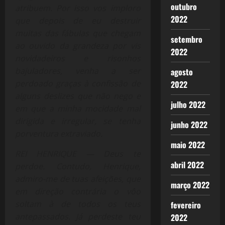
outubro
atribuem. Por isso vos imploro
2022
que depois de eu destruir
muitas das fábulas que chegam
setembro
ao ouvido da grandeza por vis
2022
novidadeiros e risonhos
bajuladores, venha a ser
agosto
perdoado graças à confissão de
2022
alguns deslizes que não nego e
julho 2022
em que a minha mocidade mal
dirigida e irregular, se tenha
junho 2022
porventura extraviado.
maio 2022
REI HENRIQUE — Deus te
abril 2022
perdoe. Contudo, Henrique,
admiro-me de tuas afeições, que
março 2022
em direção contrária o vôo
soltam à de todos os teus
fevereiro
antepassados. Já perdeste teu
2022