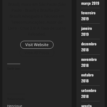
março 2019
Brasil), moro em São Paulo (São
Paulo - Brasil) e Brasília (DF -
fevereiro
Brasil) Advogado e Técnico em
2019
Telecomunicações. Autor do
janeiro
Livro - Crise 2.0: A Taxa de Lucro
2019
Reloaded.
dezembro
Visit Website
2018
View All Posts
novembro
2018
Curtir isso:
outubro
2018
setembro
2018
Relacionado
agosto
Henrique