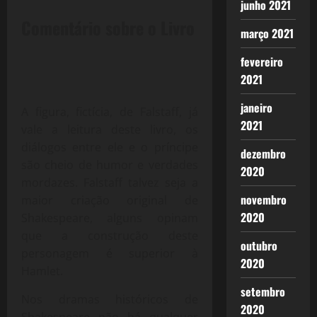
junho 2021
Comentário sobre o Livro
março 2021
fevereiro
2021
janeiro
A figura, fictícia, de Falstaff, já
2021
vale a leitura deste livro, os
diálogos entre ele e o príncipe
dezembro
são cheio de humor e verdades
2020
mordazes. Falstaff talvez seja a
novembro
maior criação original de
2020
Shakespeare, alguns opinam
que a construção deste
outubro
personagem é superior à
2020
Hamlet.
setembro
Nos dramas históricos de
2020