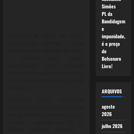
Simões
em
PL da
Bandidagem
e
Henrique IV chega ao trono,
impunidade,
substituindo Ricardo II, mas
é o preço
enfrenta uma rebelião de Gales
do
e Escócia, suas tropas
Bolsonaro
comandadas por Henrique
Livre!
Percys vão ao campo de batalha
para reconquistar os dois países
rebeldes.
ARQUIVOS
Henrique Percy, conhecido
agosto
como Hotspur, vence mais uma
2026
vez as batalhas campais, mas se
recusa a entregar ao Rei os
julho 2026
líderes ingleses, Montmer e