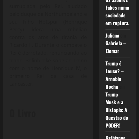
surrupiada pelo Rei, ajudado
Fakes numa
pelo duque de Northumbeland e
sociedade
seu Filho Hotspur (Henrique
em ruptura.
Percy) lidera uma rebelião
Juliana
em
contra os atos de tirania de
Gabriela –
Ricardo II. Durante o combate o
Elomar
Rei é derrotado, renunciando ao
trono. Bolinbroke sobe ao trono
Trump é
com o nome de Henrique IV, o
Louco? –
primeiro Rei da casa de
Arnobio
Lancaster.
Rocha
em
Trump-
Musk e a
O Livro
Distopia: A
Questão do
PODER!
Kathianne