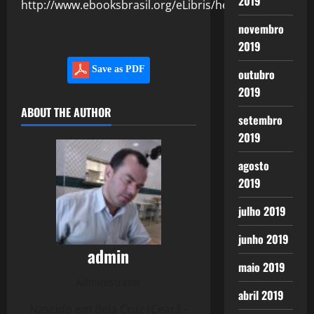
2019
http://www.ebooksbrasil.org/eLibris/henry4.html
novembro
2019
Save as PDF
outubro
2019
ABOUT THE AUTHOR
setembro
2019
agosto
2019
julho 2019
junho 2019
admin
maio 2019
Administrator
abril 2019
Nascido em Bela Cruz (Ceará -