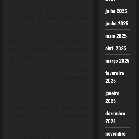
Alheio a tudo que se passa na
julho 2025
casa real, o jovem Henrique
junho 2025
Monmouth, vive na farra, se
junta a uma trupe de pequenos
maio 2025
golpistas e beberrões liderado
abril 2025
por Falstaff, conhecido
arruaceiro.
março 2025
FALSTAFF — Mas dize-me uma
fevereiro
coisa, delicioso pândego,
2025
quando fores rei, ficará de pé
alguma forca na Inglaterra? E
janeiro
será a resolução maltratada
2025
como hoje em dia, pelo freio
dezembro
enferrujado dessa antiqualha
2024
que se chama lei? Não
enforques nenhum ladrão,
novembro