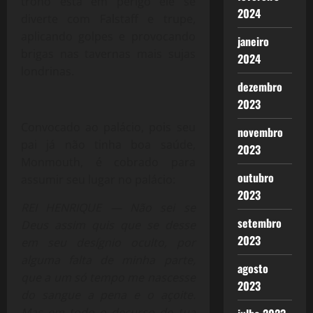
trono está em perigo ele se
2024
diverte com Falstaff e trupe,
aplicando golpes e provocando
janeiro
brigas nas tavernas mais sujas
2024
londrinas.
dezembro
2023
Convocado ao palácio, pois seu
novembro
pai já não tinha boa saúde,
2023
Monmouth, é cobrado para
outubro
assumir seu lugar no palácio:
2023
REI HENRIQUE — Não sei se
setembro
Deus assim quis que se desse
2023
em seu desígnio oculto, por
alguma falta de minha parte,
agosto
que a um só tempo me nascesse
2023
do sangue a pena e o açoite.
Mas em todo o decurso de tua