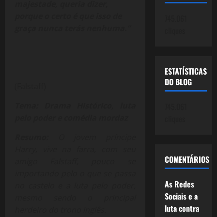
majestade, queria dizer,
porque o certo é que isso de
745.061
graça nunca terás nenhuma.”
cliques
ESTATÍSTICAS
DO BLOG
(Falstaff)
Tema: Drama Histórico, luta
745.061
pelo poder e comédia mordaz
cliques
Resumo:
O jovem príncipe
Harry, vive na farra, com seu
COMENTÁRIOS
amigo Falstaff, pouco se
importando pelo o que se passa
As Redes
no castelo e a luta pelo poder,
Sociais e a
mesmo sendo o principal
luta contra
herdeiro do trono inglês
.