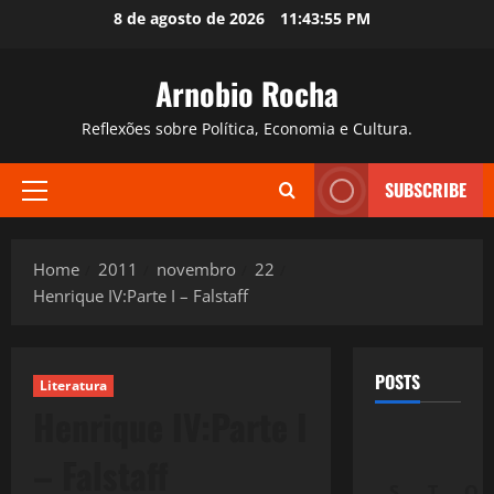
Skip
8 de agosto de 2026
11:43:57 PM
to
content
Arnobio Rocha
Reflexões sobre Política, Economia e Cultura.
SUBSCRIBE
Primary
Menu
Home
2011
novembro
22
Henrique IV:Parte I – Falstaff
POSTS
Literatura
Henrique IV:Parte I
– Falstaff
S
T
Q