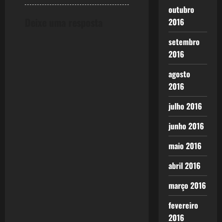
outubro
g
Deixe uma resposta
2016
a
setembro
2016
t
agosto
i
2016
o
julho 2016
n
junho 2016
maio 2016
abril 2016
março 2016
fevereiro
2016