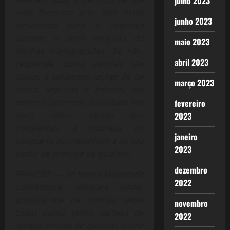
julho 2023
vida fazes-me crer que estás
junho 2023
assinalado para a vingança
ardente e atroz vergasta de
maio 2023
minhas transgressões. Se não,
abril 2023
responde, como paixões tão
baixas e selvagens, ações de tal
março 2023
vileza, impuras e ínfimas, tão
estéreis prazeres, sociedade tão
fevereiro
soez como aquela que
2023
freqüentas, a nobreza do
janeiro
sangue te acompanham e ao teu
2023
sentir de príncipe se igualam?
dezembro
PRÍNCIPE — Se Vossa Majestade
2022
consentisse, desejara poder
justificar-me de minhas faltas
novembro
todas como tenho certeza de
2022
apagar muitas de quantas se me