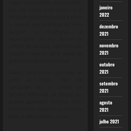
lugar no Conselho, ora ocupado
janeiro
por teu irmão mais moço, e te
2022
tornaste estranho a toda a corte
e mesmo aos príncipes de meu
dezembro
sangue; a esperança e
2021
expectativa de teu futuro se
novembro
acham arruinadas, não havendo
2021
ninguém que na alma deixe de
prever tua queda inevitável.
outubro
2021
Diante da crise de sucessão, se
junta ao irmão, João de
setembro
Lancaster, vão ao campo de
2021
batalha enfrentar as forças do
grande guerreiro Hotspur. Com
agosto
estrondoso sucesso na batalha
2021
volta já feito homem ao lar.
julho 2021