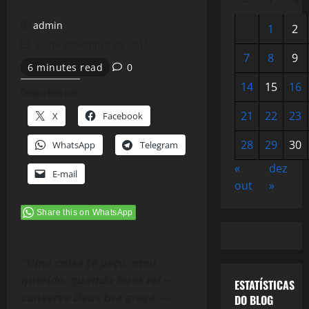
admin
1
2
22 de novembro de 2011
7
8
9
6 minutes read
0
14
15
16
Compartilhe isso:
21
22
23
X
Facebook
28
29
30
WhatsApp
Telegram
«
dez
E-mail
out
»
Share this on WhatsApp
“Uma coisa te peço, meu
querido, quando fores rei —
ESTATÍSTICAS
conserve Deus tua graça —
DO BLOG