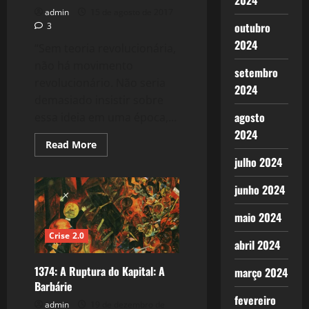
2024
admin
15 de agosto de 2017
outubro
3
2024
“Sem teoria revolucionária,
não há movimento
setembro
revolucionário. Não seria
2024
demasiado insistir sobre
agosto
essa ideia em uma época,...
2024
Read
Read More
more
julho 2024
about
1416:
Um
junho 2024
Novo
Livro?
maio 2024
Crise 2.0
abril 2024
1374: A Ruptura do Kapital: A
março 2024
Barbárie
fevereiro
admin
19 de dezembro de