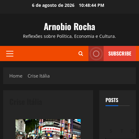
Skip
6 de agosto de 2026
10:48:45 PM
to
content
Arnobio Rocha
Reflexões sobre Política, Economia e Cultura.
SUBSCRIBE
Primary
Menu
Home
Crise Itália
Crise Itália
POSTS
S
T
Q