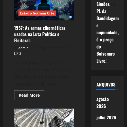
como
Simões
em
método.
PL da
Estado Gotham City
Bandidagem
e
1957: As armas cibernéticas
impunidade,
usadas na Luta Política e
é o preço
Eleitoral.
do
admin
17 de janeiro de 2022
Bolsonaro
3
Livre!
As máquinas de guerras
sujas da Extrema-Direita no
Brasil (e no mundo) estão
rodando a mil. Uma...
ARQUIVOS
Read
Read More
agosto
more
about
2026
1957:
As
armas
julho 2026
cibernéticas
usadas
na