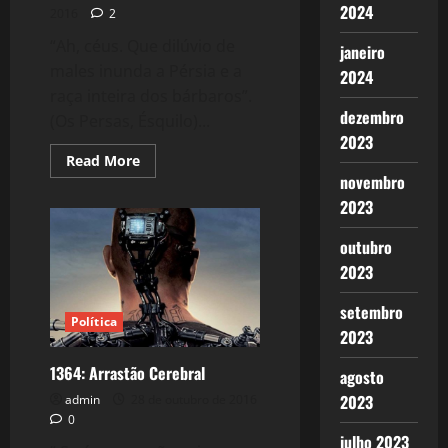
2024
2016
2
“Ah, céus. Que dilúvio de
janeiro
males inunda a Pérsia e a
2024
raça inteira dos bárbaros”.
dezembro
(Os Persas, Ésquilo)...
2023
Read
Read More
more
novembro
about
1374:
2023
A
Ruptura
do
outubro
Kapital:
2023
A
Barbárie
setembro
Política
2023
1364: Arrastão Cerebral
agosto
2023
admin
28 de outubro de 2016
0
julho 2023