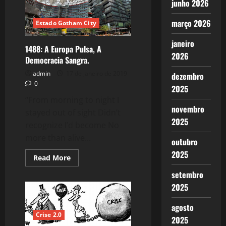
junho 2026
Luta
Política
e
março 2026
Estado Gotham City
Eleitoral.
janeiro
1488: A Europa Pulsa, A
2026
Democracia Sangra.
admin
17 de janeiro de 2019
dezembro
0
2025
“From morning to night I
novembro
stayed out of sight Didn’t
2025
recognize I’d become No
more than alive...
outubro
2025
Read
Read More
more
about
setembro
1488:
A
2025
Europa
Pulsa,
agosto
A
Democracia
Crise 2.0
2025
Sangra.