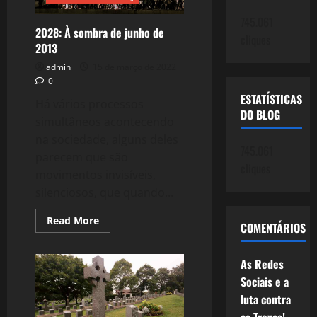
745.061
2028: À sombra de junho de
cliques
2013
admin
15 de março de 2022
0
ESTATÍSTICAS
Há vários processos
DO BLOG
simultâneos acontecendo
na sociedade, alguns deles
745.061
parecem que são
cliques
movimentos invisíveis,
silenciosos, que quando...
Read
Read More
COMENTÁRIOS
more
about
2028:
À
As Redes
sombra
de
Sociais e a
junho
luta contra
de
2013