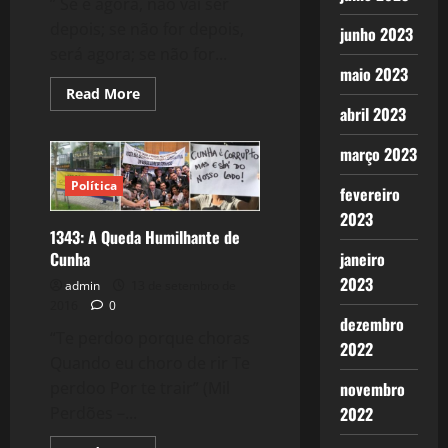
” Se é agora, não vai ser
depois; se não for depois,
junho 2023
será agora; se não for...
maio 2023
Read
Read More
more
abril 2023
about
1364:
Arrastão
março 2023
Cerebral
Política
fevereiro
2023
1343: A Queda Humilhante de
Cunha
janeiro
2023
admin
13 de setembro de
2016
0
dezembro
“Te perdoo porque choras
2022
Quando eu choro de rir Te
perdoo Por te trair” (Mil
novembro
Perdões –...
2022