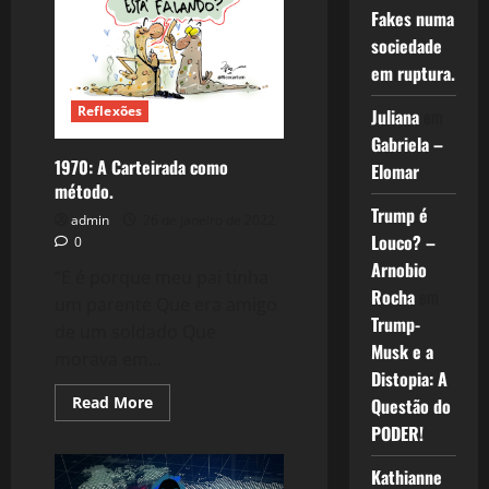
Fakes numa
sociedade
em ruptura.
Reflexões
Juliana
em
Gabriela –
1970: A Carteirada como
Elomar
método.
Trump é
admin
26 de janeiro de 2022
Louco? –
0
Arnobio
“E é porque meu pai tinha
Rocha
em
um parente Que era amigo
Trump-
de um soldado Que
Musk e a
morava em...
Distopia: A
Read
Read More
Questão do
more
PODER!
about
1970:
A
Kathianne
Carteirada