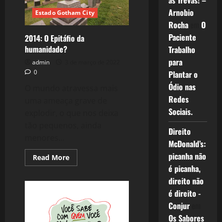
as Trevas! –
Arnobio
Estado Gotham City
Rocha
em
O
Paciente
2014: O Epitáfio da
humanidade?
Trabalho
para
admin
3 de março de 2022
0
Plantar o
Ódio nas
O mundo atravessa mais
Redes
uma ameaça grave de
Sociais.
explodir, o que nos deixa
tão pequenos, ainda
Direito
menores...
McDonald’s:
picanha não
Read
Read More
more
é picanha,
about
2014:
direito não
O
Epitáfio
é direito -
da
Conjur
em
humanidade?
Os Sabores