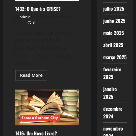
julho 2025
1432: O Que é a CRISE?
admin
28 de fevereiro de
junho 2025
2018
0
maio 2025
“A crise constitui sempre o
ponto de partida de
abril 2025
grandes investimentos
novos e forma assim, do
março 2025
ponto...
fevereiro
Read
Read More
2025
more
about
1432:
janeiro
O
2025
Que
é
a
dezembro
CRISE?
2024
Estado Gotham City
novembro
1416: Um Novo Livro?