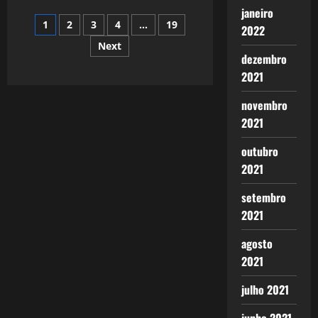
O
janeiro
Golpe
Paginação
1
2
3
4
…
19
Permanente?
2022
Next
de
dezembro
2021
posts
novembro
2021
outubro
2021
setembro
2021
agosto
2021
julho 2021