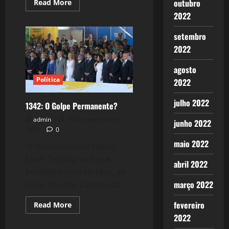
Read
outubro
Read More
more
2022
about
1343:
A
setembro
Queda
Humilhante
2022
de
Cunha
agosto
Política
2022
julho 2022
1342: O Golpe Permanente?
admin
10 de setembro de
junho 2022
2016
0
maio 2022
O revolucionário russo,
Leon Trotsky, se fosse
abril 2022
brasileiro com certeza, ao
março 2022
invés de criar a teoria da...
fevereiro
Read
Read More
more
2022
about
1342: