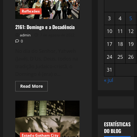
Reflexões
3
4
5
2161: Domingo e a Decadência
10
11
12
admin
7 de agosto de 2022
0
17
18
19
No dia do Senhor, Yahweh
24
25
26
(Javé), D´Us, Deus, todos na
tradição Judaico-cristã, o
31
Domingo é (era) o...
« jul
Read
Read More
more
about
2161:
Domingo
e
a
Decadência
ESTATÍSTICAS
DO BLOG
Estado Gotham City