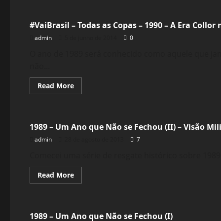
#VaiBrasil – Todas as Copas – 1990 – A Era Collor
admin
5 de junho de 2014
0
O ano de 1989 será conhecido como aquele que jam
não...
Read
Read More
more
about
Política
#VaiBrasil
–
Todas
1989 – Um Ano que Não se Fechou (II) – Visão Mil
as
Copas
admin
28 de agosto de 2013
7
–
1990
–
Comecei uma série de resgate histórico sobre 1989(
A
Era
Read
Read More
Collor
more
no
about
Política
Futebol
1989
–
Um
1989 – Um Ano que Não se Fechou (I)
Ano