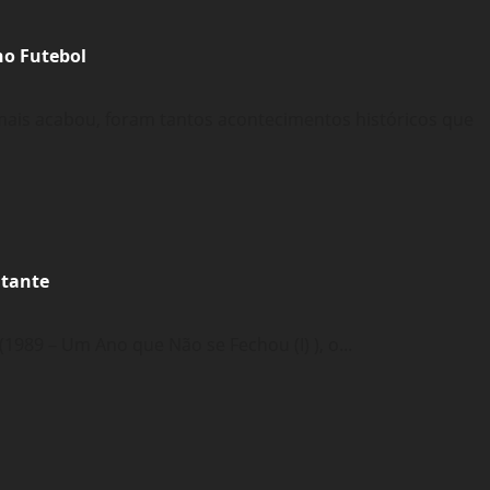
1330:
1989,
É
 no Futebol
Para
Sempre?
ais acabou, foram tantos acontecimentos históricos que
itante
1989 – Um Ano que Não se Fechou (I) ), o...