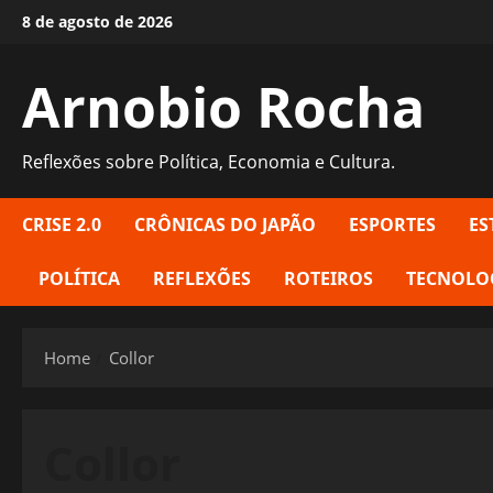
Skip
8 de agosto de 2026
to
content
Arnobio Rocha
Reflexões sobre Política, Economia e Cultura.
CRISE 2.0
CRÔNICAS DO JAPÃO
ESPORTES
ES
POLÍTICA
REFLEXÕES
ROTEIROS
TECNOLO
Home
Collor
Collor