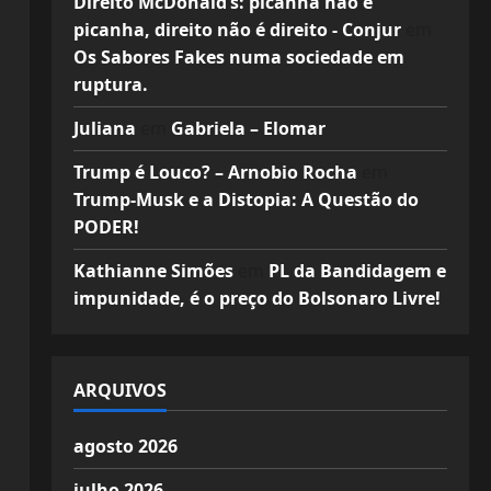
Direito McDonald’s: picanha não é
picanha, direito não é direito - Conjur
em
Os Sabores Fakes numa sociedade em
ruptura.
Juliana
em
Gabriela – Elomar
Trump é Louco? – Arnobio Rocha
em
Trump-Musk e a Distopia: A Questão do
PODER!
Kathianne Simões
em
PL da Bandidagem e
impunidade, é o preço do Bolsonaro Livre!
ARQUIVOS
agosto 2026
julho 2026