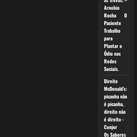
as Trevas! –
Arnobio
Rocha
em
O
Paciente
Trabalho
para
Plantar o
Ódio nas
Redes
Sociais.
Direito
McDonald’s:
picanha não
é picanha,
direito não
é direito -
Conjur
em
Os Sabores