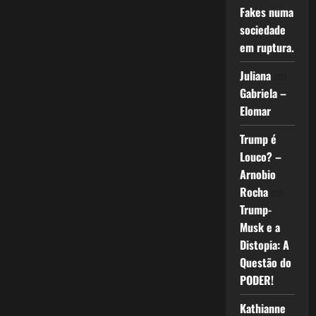
Fakes numa
sociedade
em ruptura.
Juliana
em
Gabriela –
Elomar
Trump é
Louco? –
Arnobio
Rocha
em
Trump-
Musk e a
Distopia: A
Questão do
PODER!
Kathianne