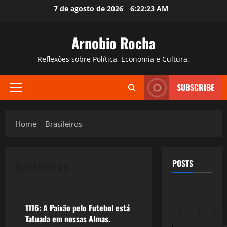
Skip
7 de agosto de 2026
6:22:24 AM
to
content
Arnobio Rocha
Reflexões sobre Política, Economia e Cultura.
SUBSCRIBE
Primary
Menu
Home
Brasileiros
Brasileiros
POSTS
Esportes
1116: A Paixão pelo Futebol está
S
T
Q
Tatuada em nossas Almas.