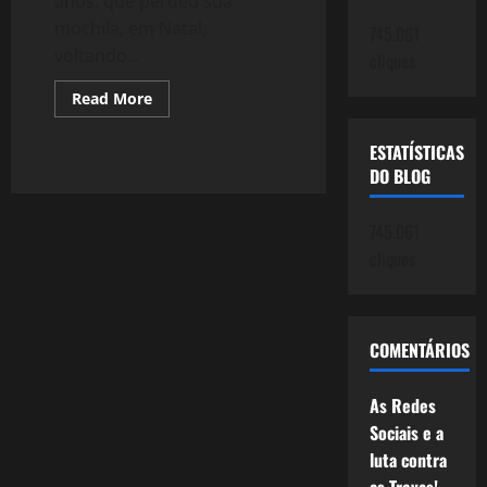
anos, que perdeu sua
mochila, em Natal,
745.061
voltando...
cliques
Read
Read More
more
about
1115:
ESTATÍSTICAS
Mulher
acha
DO BLOG
ingressos
de
mexicano
745.061
e
fez
cliques
uma
Odisseia
para
Devolvê-
los
COMENTÁRIOS
As Redes
Sociais e a
luta contra