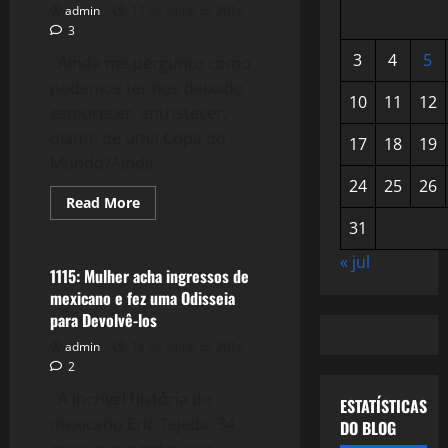
admin
17 de junho de 2014
3
3
4
5
Ainda me pergunto como
podemos ter nos deixado
10
11
12
esmorecer, entristecer,
diante de uma Copa do
17
18
19
Mundo?Ainda...
24
25
26
Read
Read More
more
Esportes
31
about
1116:
A
« jul
Paixão
1115: Mulher acha ingressos de
pelo
mexicano e fez uma Odisseia
Futebol
está
para Devolvê-los
Tatuada
em
admin
16 de junho de 2014
nossas
2
Almas.
A incrível história do
ESTATÍSTICAS
mexicano Eric Tejeda, 34
DO BLOG