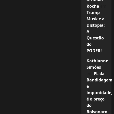
Rocha
em
Trump-
Musk e a
Distopia:
A
Questão
do
PODER!
Kathianne
Simões
em
PL da
Bandidagem
e
impunidade,
é o preço
do
Bolsonaro