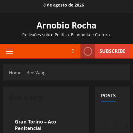
Skip
8 de agosto de 2026
to
content
Arnobio Rocha
Reflexões sobre Política, Economia e Cultura.
SUBSCRIBE
Primary
Menu
Home
Bee Vang
Bee Vang
POSTS
Filmes&Músicas
Gran Torino – Ato
S
T
Q
Penitencial