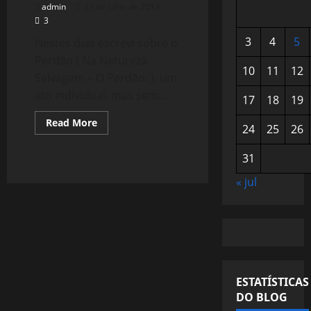
admin
23 de julho de 2013
3
3
4
5
Nestes dias escrevi sobre o
Perdão ( Na Natureza
10
11
12
Selvagem – O Perdão. ), um
ato individual, mas sem...
17
18
19
Read
Read More
24
25
26
more
about
Gran
31
Torino
–
Ato
« jul
Penitencial
ESTATÍSTICAS
DO BLOG