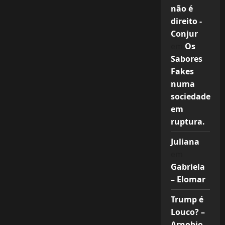
não é
direito -
Conjur
em
Os
Sabores
Fakes
numa
sociedade
em
ruptura.
Juliana
em
Gabriela
– Elomar
Trump é
Louco? –
Arnobio