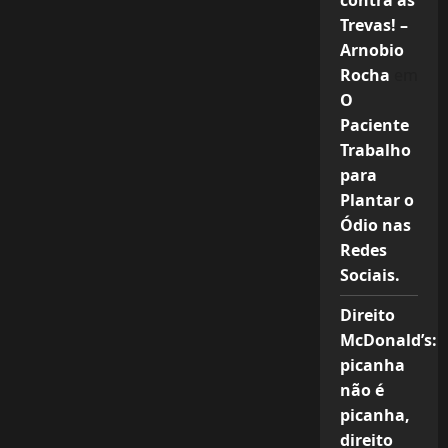
contra as
Trevas! –
Arnobio
Rocha
em
O
Paciente
Trabalho
para
Plantar o
Ódio nas
Redes
Sociais.
Direito
McDonald’s:
picanha
não é
picanha,
direito