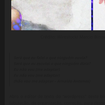
Crédito: Wirestock/ Marcio Binow
Será que eu falei o que ninguém ouvia?
Será que eu escutei o que ninguém dizia?
Eu não vou (me adaptar)
Eu não vou (me adaptar)
(Não vou me adaptar – Arnaldo Antunes)
Abro o editor de texto do “wordpress” deste b
tabulação, de organização, correção, para desse