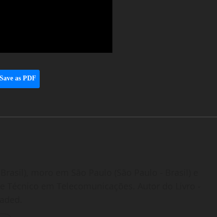
Save as PDF
Brasil), moro em São Paulo (São Paulo - Brasil) e
o e Técnico em Telecomunicações. Autor do Livro -
oaded.