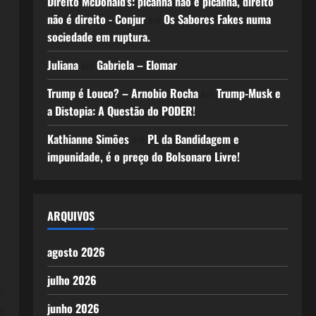
Direito McDonald’s: picanha não é picanha, direito
não é direito - Conjur
em
Os Sabores Fakes numa
sociedade em ruptura.
Juliana
em
Gabriela – Elomar
Trump é Louco? – Arnobio Rocha
em
Trump-Musk e
a Distopia: A Questão do PODER!
Kathianne Simões
em
PL da Bandidagem e
impunidade, é o preço do Bolsonaro Livre!
ARQUIVOS
agosto 2026
julho 2026
e
junho 2026
a