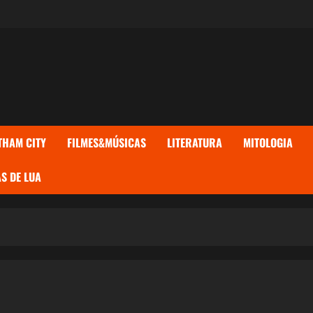
THAM CITY
FILMES&MÚSICAS
LITERATURA
MITOLOGIA
S DE LUA