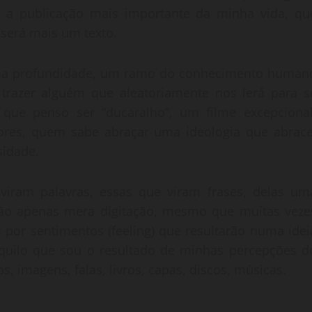
á a publicação mais importante da minha vida, qu
será mais um texto.
a profundidade, um ramo do conhecimento human
azer alguém que aleatoriamente nos lerá para s
a que penso ser “ducaralho”, um filme excepcional
hores, quem sabe abraçar uma ideologia que abrace
sidade.
 viram palavras, essas que viram frases, delas um
não apenas mera digitação, mesmo que muitas veze
 por sentimentos (feeling) que resultarão numa idei
aquilo que sou o resultado de minhas percepções d
s, imagens, falas, livros, capas, discos, músicas.