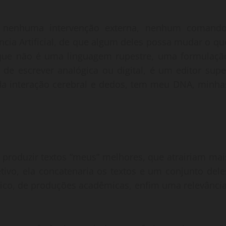
 nenhuma intervenção externa, nenhum comando
gência Artificial, de que algum deles possa mudar o qu
o que não é uma linguagem rupestre, uma formulaçã
de escrever analógica ou digital, é um editor supe
da interação cerebral e dedos, tem meu DNA, minha
 produzir textos “meus” melhores, que atrairiam mai
tivo, ela concatenaria os textos e um conjunto dele
tífico, de produções acadêmicas, enfim uma relevânci