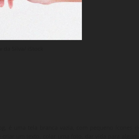
 da Silva/ iStock
log, é uma tela branca vazia, com pequeno ícones d
 criar um texto, colar uma foto, dar vida para algum