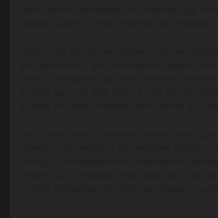
ideia, apenas desabafar ou imaginar que ser
poderá mudar o rumo, voltando para realidade, 
Falamos de temas que conhecemos com algum
que (pensamos) que dominamos, quem sabe tr
tornar participante de uma aventura literári
tocante que nos fará viajar e nos tornar mel
quando era jovem imberbe, pelo menos a curio
Ora, todos esses caminhos, essas letras que
redação, são produtos de conexões neurais, 
consiga ir escrevendo sem elaborações, apenas
simples ou complexas, mas tudo isso, saiu d
mundo, interações com ciências, leituras, escrito
Nada disso é Artificial.