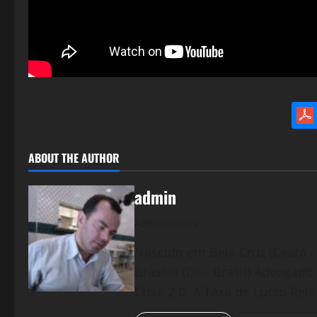
ABOUT THE AUTHOR
admin
Administrator
Nascido em Bela Cruz (Ceará - 
Brasília (DF - Brasil) Advogad
Crise 2.0: A Taxa de Lucro Rel