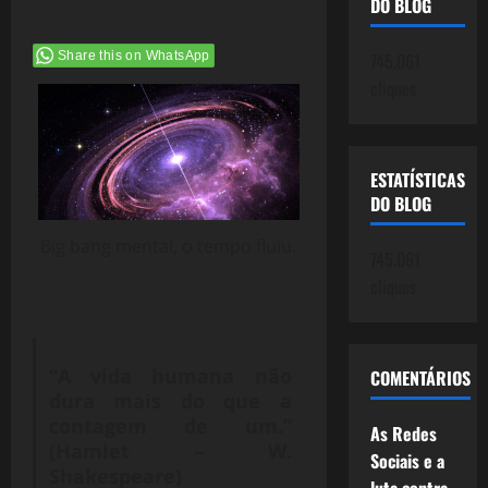
DO BLOG
Share this on WhatsApp
745.061
cliques
ESTATÍSTICAS
DO BLOG
Big bang mental, o tempo fluiu.
745.061
cliques
“A vida humana não
COMENTÁRIOS
dura mais do que a
contagem de um.”
As Redes
(Hamlet – W.
Sociais e a
Shakespeare)