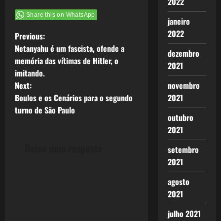
2022
Share this on WhatsApp
janeiro
2022
P
Previous:
Netanyahu é um fascista, ofende a
dezembro
o
memória das vítimas de Hitler, o
2021
imitando.
s
Next:
novembro
t
Boulos e os Cenários para o segundo
2021
turno de São Paulo
n
outubro
2021
a
Deixe uma resposta
setembro
v
2021
i
agosto
2021
g
julho 2021