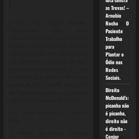
luta contra
as Trevas! –
Arnobio
A vida fluiu rápido demais,
Rocha
em
O
infelizmente (ou seria
Paciente
felizmente?) só nos demos conta
Trabalho
quando o nosso tempo passou,
para
resta pouco de nós, do que um
Plantar o
dia sonhamos ser, pior, do que
Ódio nas
achávamos que éramos. É cruel
Redes
constatar que tudo se foi num
Sociais.
piscar de olhos, como uma gota
Direito
de lágrima no oceano, ou aquela
McDonald’s:
lágrima na chuva do androide.
picanha não
Um breve instante é o nosso
é picanha,
viver.
direito não
é direito -
A relação do tempo pessoal
Conjur
em