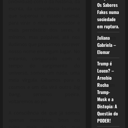
(individual) com o da história, da
Os Sabores
escrita, da consciência humana
Fakes numa
que superou o estado animal,
sociedade
para virar o mais encantador e
em ruptura.
mais pernóstico dos seres, é
mínimo, mas palpável, até nos
Juliana
em
iludimos que possamos escrever
Gabriela –
nosso nome em algum lugar. No
Elomar
entanto, comparado com o
Trump é
tempo do surgimento do
Louco? –
universo, somos um nada, uma
Arnobio
meia vírgula. Olhamos para o
Rocha
em
cosmos e um dia virá outro
big
Trump-
bang
, seremos poeira,
Musk e a
voltaremos ao pó.
Distopia: A
A consciência de que já somos
Questão do
apenas memórias, boas ou
PODER!
ruins, mais essas do que