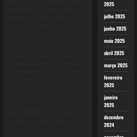
2025
Vivi “meu” tempo entre
esperança e desassossego, o
julho 2025
segundo muito mais que o
junho 2025
primeiro, o que me lembra o
Prometeu que disse que
maio 2025
inoculou o pior mal ao ser
humano, a esperança, até então,
abril 2025
éramos apenas medo e
março 2025
sobrevivência, talvez,
continuemos a ser assim, sem
fevereiro
nenhuma certeza de que
2025
amanhã cairá o salário, ou que
janeiro
ele dê conta de nossas
2025
necessidades.
dezembro
Nem mesmo que a vida, hoje
2024
saudável, amanhã não seja de
dor, ou que de nós a vida seja