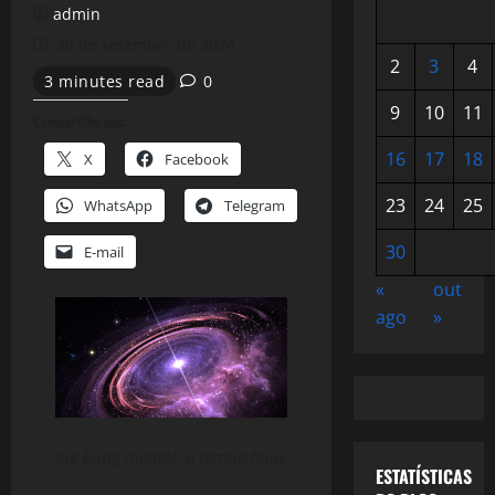
admin
30 de setembro de 2024
2
3
4
3 minutes read
0
9
10
11
Compartilhe isso:
16
17
18
X
Facebook
23
24
25
WhatsApp
Telegram
30
E-mail
«
out
ago
»
Big bang mental, o tempo fluiu.
ESTATÍSTICAS