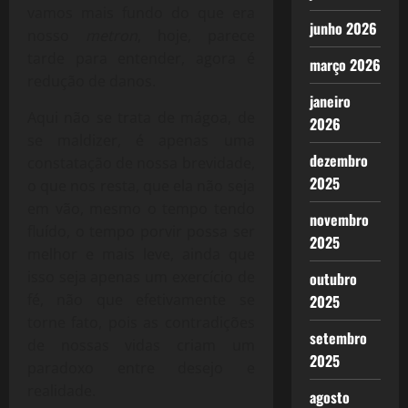
vamos mais fundo do que era
junho 2026
nosso
metron
, hoje, parece
tarde para entender, agora é
março 2026
redução de danos.
janeiro
Aqui não se trata de mágoa, de
2026
se maldizer, é apenas uma
dezembro
constatação de nossa brevidade,
2025
o que nos resta, que ela não seja
em vão, mesmo o tempo tendo
novembro
fluído, o tempo porvir possa ser
2025
melhor e mais leve, ainda que
isso seja apenas um exercício de
outubro
fé, não que efetivamente se
2025
torne fato, pois as contradições
setembro
de nossas vidas criam um
2025
paradoxo entre desejo e
realidade.
agosto