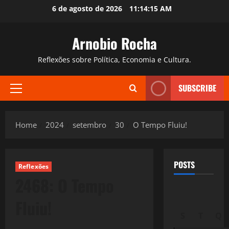
Skip
6 de agosto de 2026
11:14:16 AM
to
content
Arnobio Rocha
Reflexões sobre Política, Economia e Cultura.
SUBSCRIBE
Primary
Menu
Home
2024
setembro
30
O Tempo Fluiu!
POSTS
Reflexões
2468: O Tempo
Fluiu!
S
T
Q