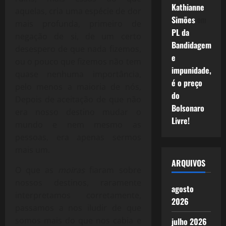
Kathianne
aquelas, cria uma espécie de dor
Simões
em
mais profunda, primeiro de
PL da
negação de si, de um certo
Bandidagem
desespero de que nada fizemos,
e
ou o pouco que fizemos não tem
impunidade,
quase nenhuma importância,
é o preço
pelo menos a maioria de nós,
do
Depois de aceitação de que não
Bolsonaro
era nosso destino mudar o
Livre!
mundo e nem mesmo as
pessoas, era apenas sermos
mais um.
ARQUIVOS
O que as
moiras
fiaram sobre
nossos destinos, raramente
agosto
interpretamos corretamente,
2026
passamos a nos iludir de que
somos mais do que nos cabia e
julho 2026