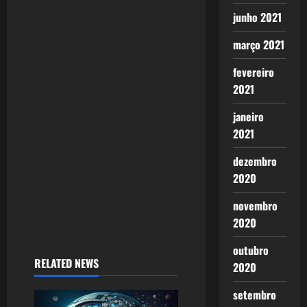
a
junho 2021
t
março 2021
i
fevereiro
o
2021
n
janeiro
2021
dezembro
2020
novembro
2020
outubro
RELATED NEWS
2020
setembro