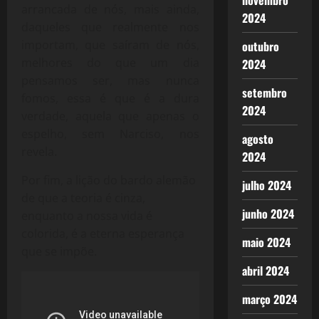
novembro
arrancada de nós, mais ainda,
2024
daqueles que realmente nos
importam, que saíram de nós,
outubro
melhores do que um dia
2024
pensamos ser, mas nunca
setembro
fomos, essa é que é a dura
2024
verdade, aquela que apenas o
espelho, sem Narciso, nos
agosto
revela.
2024
Por fim, a lição do bardo alemão
julho 2024
de que a teoria é cinza,
junho 2024
enquanto a nossa vida é
colorida, é a eterna esperança
maio 2024
que se impõe.
abril 2024
março 2024