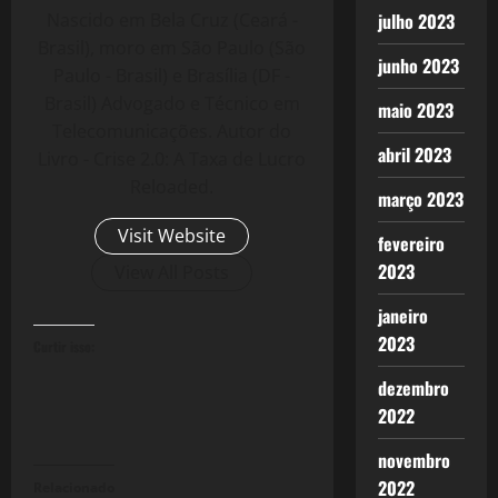
Nascido em Bela Cruz (Ceará -
julho 2023
Brasil), moro em São Paulo (São
junho 2023
Paulo - Brasil) e Brasília (DF -
Brasil) Advogado e Técnico em
maio 2023
Telecomunicações. Autor do
abril 2023
Livro - Crise 2.0: A Taxa de Lucro
Reloaded.
março 2023
Visit Website
fevereiro
2023
View All Posts
janeiro
2023
Curtir isso:
dezembro
2022
novembro
2022
Relacionado