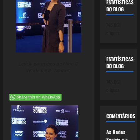
ESTATÍSTICAS
DO BLOG
745.061
cliques
ESTATÍSTICAS
Letícia participou do filme O
DO BLOG
Vendedor de Sonhos,
745.061
cliques
Share this on WhatsApp
COMENTÁRIOS
As Redes
Sociais e a