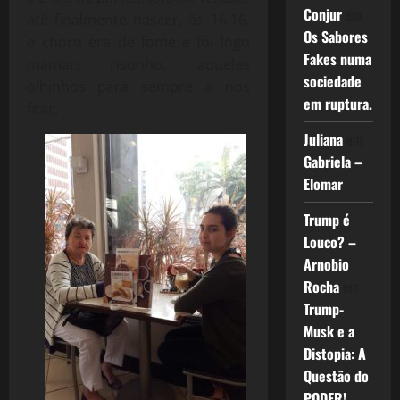
Conjur
em
até finalmente nascer, às 16:16,
Os Sabores
o choro era de fome e foi logo
Fakes numa
mamar, risonho, aqueles
sociedade
olhinhos para sempre a nos
em ruptura.
fitar.
Juliana
em
Gabriela –
Elomar
Trump é
Louco? –
Arnobio
Rocha
em
Trump-
Musk e a
Distopia: A
Questão do
PODER!