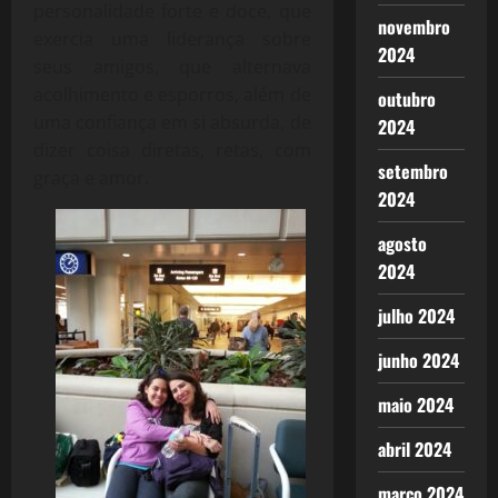
personalidade forte e doce, que
novembro
exercia uma liderança sobre
2024
seus amigos, que alternava
acolhimento e esporros, além de
outubro
uma confiança em si absurda, de
2024
dizer coisa diretas, retas, com
setembro
graça e amor.
2024
agosto
2024
julho 2024
junho 2024
maio 2024
abril 2024
março 2024