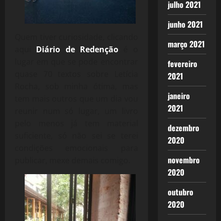
julho 2021
junho 2021
Quem tiver curiosidade, clicando
março 2021
aqui
Diário de Redenção
é o
lugar em que se pode encontrar
fevereiro
quase 70 textos sobre Letícia
2021
Rocha, sob minha ótima, mas
janeiro
tem mais outros que um dia vou
2021
reunir num só lugar, um livro
pelo menos já tem material
dezembro
suficiente, só não sei se terei
2020
condições emocionais para
novembro
publicar, mexe demais comigo.
2020
outubro
2020