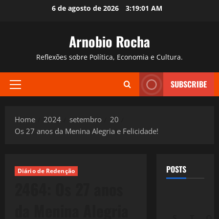
Skip
6 de agosto de 2026
3:19:03 AM
to
content
Arnobio Rocha
Reflexões sobre Política, Economia e Cultura.
SUBSCRIBE
Primary
Menu
Home
2024
setembro
20
Os 27 anos da Menina Alegria e Felicidade!
POSTS
Diário de Redenção
2464: Os 27 anos
da Menina Alegria
S
T
Q