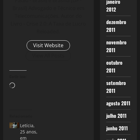
Paulo - Brasil) e Brasília (DF -
janeiro
Brasil) Advogado e Técnico em
2012
Telecomunicações. Autor do
dezembro
Livro - Crise 2.0: A Taxa de Lucro
2011
Reloaded.
novembro
Visit Website
2011
View All Posts
outubro
2011
Curtir isso:
setembro
Carregando...
2011
agosto 2011
julho 2011
Relacionado
Letícia,
junho 2011
25 anos,
em