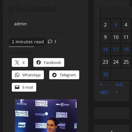
e Felicidade!
admin
2
3
4
20 de setembro de 2024
9
10
11
2 minutes read
1
16
17
18
Compartilhe isso:
23
24
25
X
Facebook
30
WhatsApp
Telegram
«
out
E-mail
ago
»