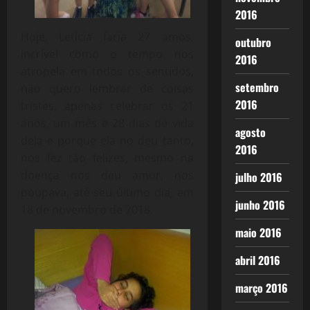
2016
Hoje, Letícia faria 27 amos,
outubro
incrível como o tempo nos
2016
atropela em todos os sentidos,
setembro
não quero lembrar de coisas
2016
tristes, apenas celebrar os 21
anos, um mês e 28 dias de vida
agosto
dela e porque ela no deu tanto,
2016
nos fez tão felizes, mesmo na
doença nos deu amor, nos
julho 2016
poupava, até seu último dia, em
junho 2016
18 de novembro de 2018.
maio 2016
abril 2016
março 2016