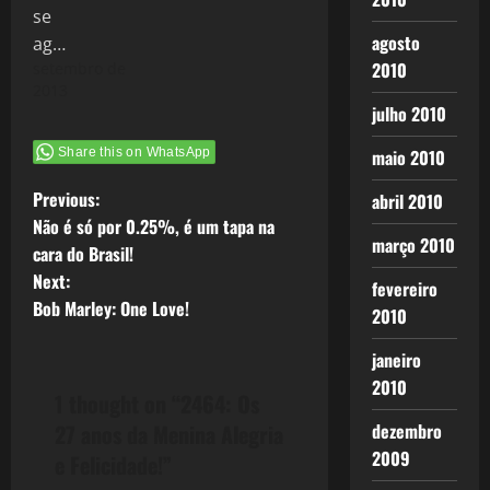
agosto
2010
setembro de
2013
julho 2010
maio 2010
Share this on WhatsApp
P
Previous:
abril 2010
Não é só por 0.25%, é um tapa na
o
março 2010
cara do Brasil!
Next:
s
fevereiro
Bob Marley: One Love!
2010
t
janeiro
n
2010
1 thought on “
2464: Os
a
dezembro
27 anos da Menina Alegria
2009
e Felicidade!
”
v