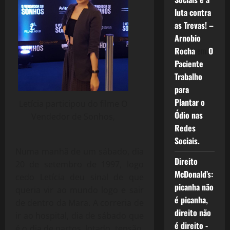
luta contra
as Trevas! –
Arnobio
Rocha
em
O
Paciente
Trabalho
para
Plantar o
Letícia participou do filme O
Ódio nas
Vendedor de Sonhos,
Redes
Sociais.
Numa manhã de um sábado, dia
Direito
20 de setembro de 1997, logo
McDonald’s:
cedo Letícia deu sinal de que
picanha não
queria vir ao mundo logo e sair
é picanha,
de dentro da Mara. A correria de
direito não
ir ao hospital, dia de sábado que
é direito -
é o dia de partos, lotado, tensão,