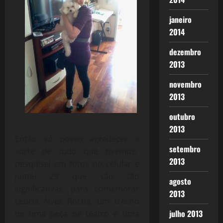
janeiro
2014
dezembro
2013
novembro
2013
outubro
2013
Então só posso agradecer a
setembro
sorte de tudo que tivemos,
2013
pesquisei em fotos no celular e
juntei 29 que são tão
agosto
significativas, para comemorar
2013
Letícia Alves Rocha, um trecho
julho 2013
de uma peça de teatro e uma