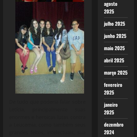
agosto
2025
julho 2025
junho 2025
maio 2025
abril 2025
março 2025
fevereiro
2025
De tudo que poderia falar sobre
janeiro
Letícia, principalmente suas
2025
enormes e heroicas lutas contra
dezembro
a Leucemia, como também seus
2024
grandes feitos, intelectuais, sua