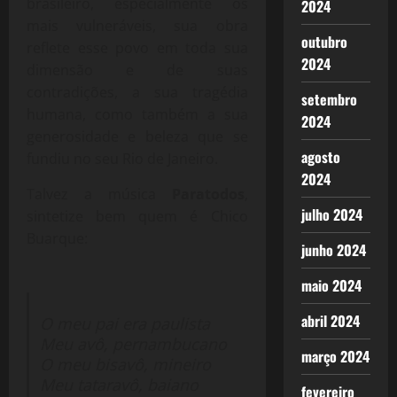
brasileiro, especialmente os
2024
mais vulneráveis, sua obra
outubro
reflete esse povo em toda sua
2024
dimensão e de suas
contradições, a sua tragédia
setembro
humana, como também a sua
2024
generosidade e beleza que se
agosto
fundiu no seu Rio de Janeiro.
2024
Talvez a música
Paratodos
,
julho 2024
sintetize bem quem é Chico
Buarque:
junho 2024
maio 2024
abril 2024
O meu pai era paulista
Meu avô, pernambucano
março 2024
O meu bisavô, mineiro
Meu tataravô, baiano
fevereiro