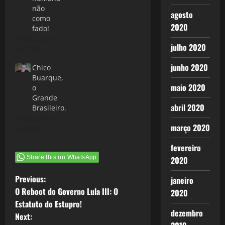
não
agosto
como
2020
fado!
10 de janeiro
julho 2020
de 2022
junho 2020
Chico
Buarque,
maio 2020
o
Grande
abril 2020
Brasileiro.
19 de junho
março 2020
de 2020
fevereiro
Share this on WhatsApp
2020
P
Previous:
janeiro
O Reboot do Governo Lula III: O
2020
o
Estatuto do Estupro!
dezembro
Next:
s