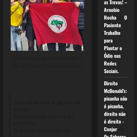
as Trevas! –
Arnobio
Rocha
em
O
Paciente
Trabalho
para
Plantar o
Ódio nas
Chico Buarque, Carol Proner e
Redes
Rai, um Brasil que nos orgulha.
Sociais.
Direito
McDonald’s:
picanha não
Tem dias que a gente se
é picanha,
sente
direito não
Como quem partiu ou
é direito -
morreu
Conjur
em
A gente estancou de
Os Sabores