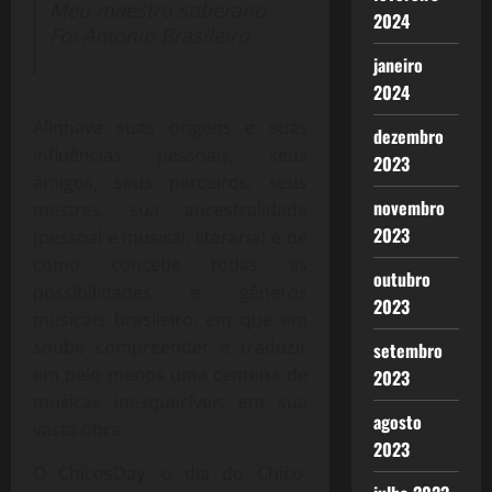
Meu maestro soberano
2024
Foi Antonio Brasileiro
janeiro
2024
Alinhava suas origens e suas
dezembro
influências pessoais, seus
2023
amigos, seus parceiros, seus
novembro
mestres, sua ancestralidade
2023
(pessoal e musical, literária) e de
como concebe todas as
outubro
possibilidades e gêneros
2023
musicais brasileiro, em que em
soube compreender e traduzir
setembro
em pelo menos uma centena de
2023
músicas inesquecíveis em sua
agosto
vasta obra.
2023
O ChicosDay, o dia do Chico,