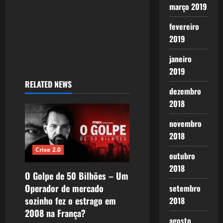
n
março 2019
fevereiro
2019
janeiro
2019
RELATED NEWS
dezembro
2018
novembro
2018
Crise 2.0
outubro
2018
O Golpe de 50 Bilhões – Um
Operador de mercado
setembro
sozinho fez o estrago em
2018
2008 na França?
agosto