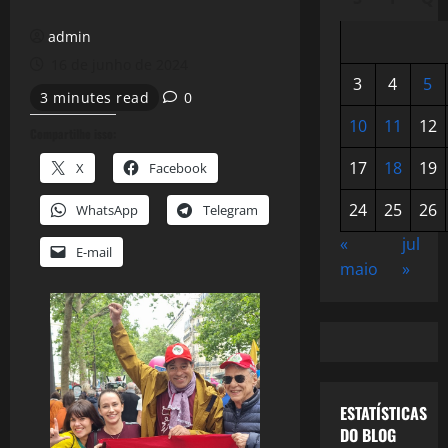
admin
16 de junho de 2024
3
4
5
3 minutes read
0
10
11
12
Compartilhe isso:
17
18
19
X
Facebook
24
25
26
WhatsApp
Telegram
«
jul
E-mail
maio
»
ESTATÍSTICAS
DO BLOG