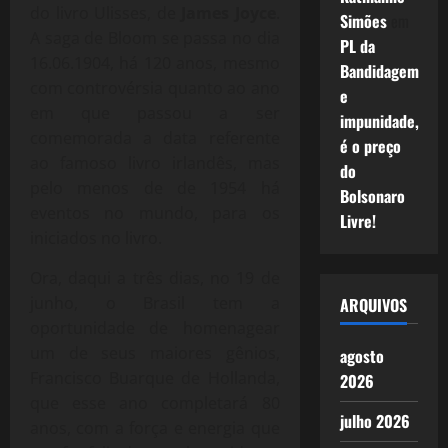
do livro Ulisses, de
James Joyce
.
Simões
em
A saga de Bloom se passa no dia
PL da
16.06.1904, há 120 anos, mesmo
Bandidagem
com controvérsia quanto ao ano
e
em que passou a ser
impunidade,
comemorada a data referente
é o preço
ao famoso livro irlandês, mas
do
pelo menos de de 1954 há
Bolsonaro
eventos no mundo, para os
Livre!
iniciados no livro.
Ora, daqui a três dias, no 19 de
junho, o Brasil tem a
ARQUIVOS
oportunidade de homenagear
um de seus maiores gênios,
agosto
Francisco Buarque de Hollanda,
2026
que esse ano completará 80
julho 2026
anos, com a força e energia que