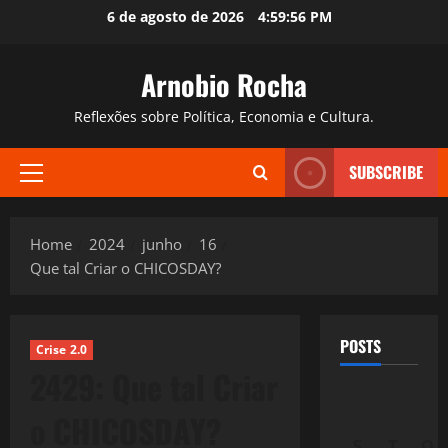
Skip
6 de agosto de 2026
4:59:57 PM
to
content
Arnobio Rocha
Reflexões sobre Política, Economia e Cultura.
SUBSCRIBE
Primary
Menu
Home
2024
junho
16
Que tal Criar o CHICOSDAY?
POSTS
Crise 2.0
2429: Que tal Criar
o CHICOSDAY?
S
T
Q