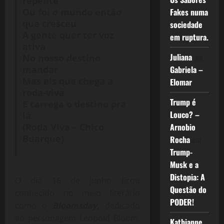
repente
Fakes numa
Ou foi o mundo então
que cresceu
sociedade
A gente quer ter voz
em ruptura.
ativa
Juliana
em
No nosso destino
Gabriela –
mandar
Mas eis que chega a
Elomar
roda-viva
Trump é
E carrega o destino pra
Louco? –
lá
Arnobio
(Roda Viva – Chico
Buarque)
Rocha
em
Trump-
Musk e a
Distopia: A
O dia 16 de junho ficou
Questão do
conhecido no meio literário
PODER!
como o
Bloomsday
, dedicado
ao personagem Leopold Bloom,
Kathianne