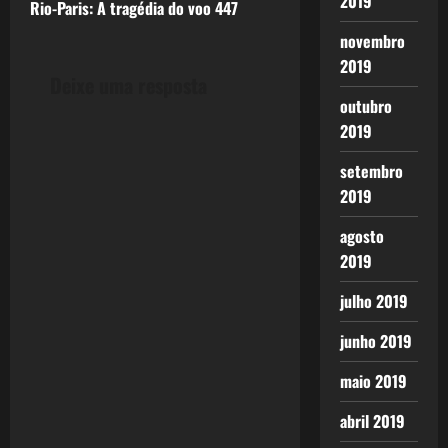
2019
Rio-Paris: A tragédia do voo 447
t
novembro
2019
n
Deixe uma resposta
outubro
a
2019
v
setembro
2019
i
agosto
g
2019
a
julho 2019
t
junho 2019
i
maio 2019
o
abril 2019