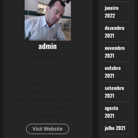
janeiro
2022
dezembro
2021
admin
novembro
2021
Administrator
outubro
Nascido em Bela Cruz (Ceará -
2021
Brasil), moro em São Paulo (São
Paulo - Brasil) e Brasília (DF -
setembro
Brasil) Advogado e Técnico em
2021
Telecomunicações. Autor do
agosto
Livro - Crise 2.0: A Taxa de Lucro
2021
Reloaded.
julho 2021
Visit Website