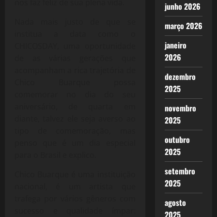
nos faz feliz de sua plena vida.
junho 2026
Nada mais justo de que se
março 2026
institua a data como o
janeiro
CHICOSDAY, uma oportunidade
2026
de as várias gerações que
acompanham a rica trajetória de
dezembro
Chico Buarque possa
2025
comemorar no dia do seu
aniversário, de quarta em
novembro
diante, talvez ele seja averso ao
2025
tipo de comemoração, mas
outubro
penso que é um dia especial
2025
para o Brasil e explico.
setembro
Chico Buarque é uma instituição
2025
nacional, é um artista que
trafega por vários gêneros com
agosto
sucesso e qualidade ímpar:
2025