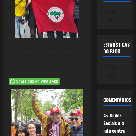
745.061
cliques
ESTATÍSTICAS
Chico Buarque, Carol Proner e Rai,
DO BLOG
um Brasil que nos orgulha.
745.061
cliques
Share this on WhatsApp
COMENTÁRIOS
As Redes
Sociais e a
luta contra