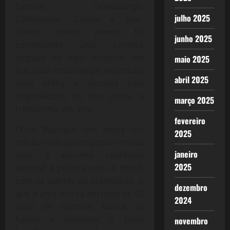
Escritor, Dramaturgo,
julho 2025
Compositor, Cantor e ator.
Desde muito jovem foi
junho 2025
construindo uma carreira
singular no meio artístico, em
maio 2025
que cada novo campo intentado,
abril 2025
mais brilha e encanta pela
originalidade do que pensa e
março 2025
transforma em arte.
fevereiro
Chico Buarque tem ainda um
2025
mérito mais que especial em sua
janeiro
vida, a extrema coerência
2025
pessoal e política com o Brasil,
com os valores da brasilidade, o
dezembro
que é uma marca em mais de 60
2024
anos de carreira. Nunca se
furtou a defender o povo
novembro