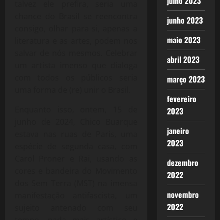
julho 2023
talvez ele prefira, seria uma
chance do Brasil se reencontra
junho 2023
consigo, olhar para si, apenas a
maio 2023
literatura e as artes, podem nos
salvar de nós mesmos. Celebrar
abril 2023
um artista imenso que dialoga
com todos os públicos seria
março 2023
uma forma de (re) unir o Brasil.
fevereiro
Enquanto isso, ontem, 15 de
2023
junho de 2024, Chico Buarque
janeiro
estava nas ruas de Paris, uma
2023
espécie de segunda casa, com
Carol Proner e Rai, usando as
dezembro
cores e bandeira do Movimento
2022
dos Sem Terra (MST) na imensa
novembro
manifestação antifascista, um
2022
sujeito antenado com seu