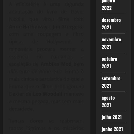
janeiro
A minissérie é uma segunda
2022
adaptação do livro de David
Nicolls, que virou filme com
dezembro
Anne Hathaway
e
Jim Sturgess,
2021
com uma roupagem e filtro
novembro
típicas de Hollywood. A
2021
minissérie procura manter a
essência do romance, a
outubro
escalação de
Ambika Mod
bem
2021
diferente de Anne.
Sua Emma é
setembro
mais cínica e sarcástica do que a
2021
Emma que o filme propagou. O
Dexter de
Leo Woodall
manteve
agosto
a mesma pegada, mas tem mais
2021
densidade.
julho 2021
Tantas dores se reabriram,
tantas lágrimas e os mistérios
junho 2021