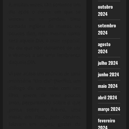
é, muitas vezes, tão somente um
outubro
dia após o outro, em que se
2024
venceu ou se perdeu. Uma
setembro
camada inglória de muitos ou
2024
poucos dias, nem mesmo como
será aquele DIA, o mais especial,
agosto
ou dia que não deixamos de ser
2024
e viramos a ser uma lembrança
daquele DIA.
julho 2024
Vi por acaso um anúncio de uma
junho 2024
minissérie “Um dia” (Netflix), um
maio 2024
diálogo de uma mãe com um
filho, jovem, de vinte poucos
abril 2024
anos, perguntando sobre o que
março 2024
pensa sobre o futuro, uma
mesa, em Paris, pelo cenário,
fevereiro
falavam em inglês, gostei da
2024