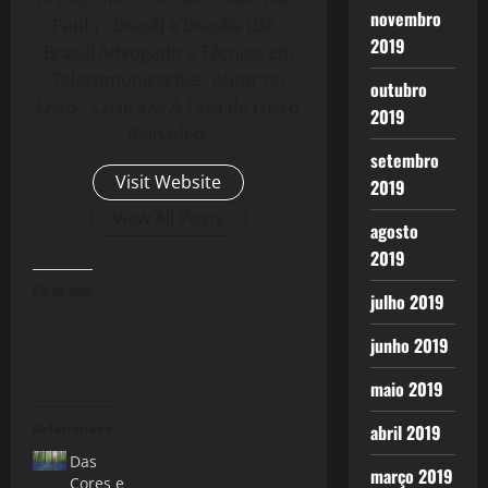
novembro
Paulo - Brasil) e Brasília (DF -
2019
Brasil) Advogado e Técnico em
Telecomunicações. Autor do
outubro
Livro - Crise 2.0: A Taxa de Lucro
2019
Reloaded.
setembro
Visit Website
2019
View All Posts
agosto
2019
Curtir isso:
julho 2019
junho 2019
maio 2019
Relacionado
abril 2019
Das
março 2019
Cores e