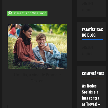
745.061
cliques
Share this on WhatsApp
ESTATÍSTICAS
DO BLOG
745.061
cliques
COMENTÁRIOS
Um dia, a vida de Emma e
Dexter.
As Redes
Sociais e a
luta contra
as Trevas! –