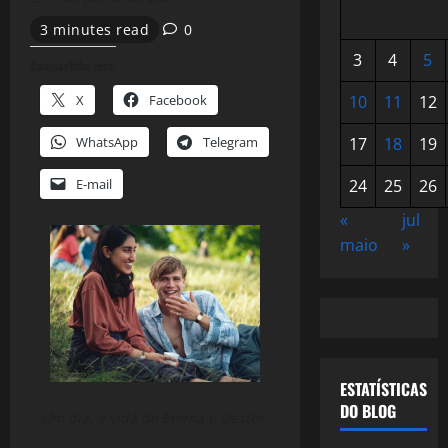
3 minutes read
0
3
4
5
Compartilhe isso:
X
Facebook
10
11
12
WhatsApp
Telegram
17
18
19
E-mail
24
25
26
«
jul
maio
»
ESTATÍSTICAS
DO BLOG
Um dia, a vida de Emma e Dexter.