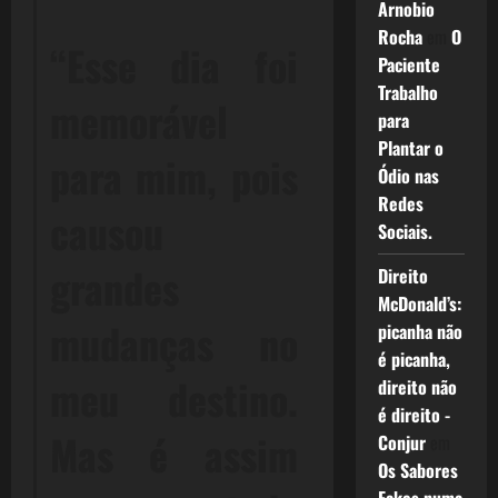
Arnobio
Rocha
em
O
“Esse dia foi
Paciente
Trabalho
memorável
para
Plantar o
para mim, pois
Ódio nas
Redes
causou
Sociais.
grandes
Direito
McDonald’s:
mudanças no
picanha não
é picanha,
meu destino.
direito não
é direito -
Mas é assim
Conjur
em
Os Sabores