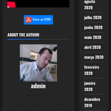
agosto
2020
julho 2020
Save as PDF
junho 2020
ABOUT THE AUTHOR
maio 2020
abril 2020
março 2020
fevereiro
2020
janeiro
admin
2020
Administrator
dezembro
Nascido em Bela Cruz (Ceará -
2019
Brasil), moro em São Paulo (São