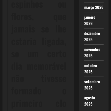
espinhos ou
março 2026
flores, que
janeiro
2026
jamais se lhe
dezembro
estaria ligada,
2025
novembro
se um certo
2025
dia memorável
outubro
2025
não tivesse
setembro
formado o
2025
agosto
primeiro elo
2025