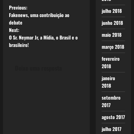
P
Previous:
julho 2018
Fakenews, uma contribuição ao
o
debate
junho 2018
Next:
s
maio 2018
O Sr. Neymar Jr, a Mídia, o Brasil e o
t
brasileiro!
março 2018
n
fevereiro
2018
Deixe uma resposta
a
janeiro
v
2018
i
setembro
2017
g
agosto 2017
a
julho 2017