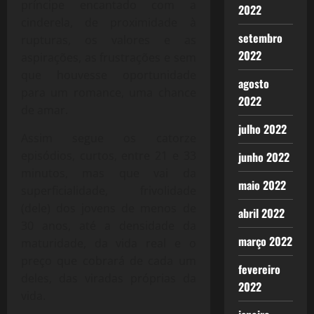
príncipe encantado com a
2022
cinderela, de proximidade à
setembro
rupturas, os valores e as
2022
aspirações, as frustrações e sem
que houvesse oportunidade
agosto
para um romance, uma chance
2022
de amar.
julho 2022
Assim segue os catorze
episódios, curtos, entre 21 e 33
junho 2022
minutos, mas que vai da
maio 2022
superficialidade, frivolidade
(dele) dos jovens de menos de
abril 2022
30 anos, até a densidade da
março 2022
maturidade, da vida real e o
preço que cobrará de cada um
fevereiro
deles, das viradas próprias da
2022
vida.