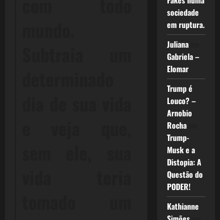
com todo
Fakes numa
sociedade
mundo.
em ruptura.
Juliana
em
Subtraia um
Gabriela –
Elomar
determinado
Trump é
dia de sua vida
Louco? –
Arnobio
e veja que,
Rocha
em
Trump-
sem ele, sua
Musk e a
Distopia: A
vida teria
Questão do
PODER!
tomado um
Kathianne
Simões
em