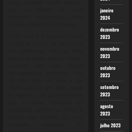
cena, marquei como favorito,
até que resolvi ver, sem
janeiro
alimentar expectativas, nem
2024
mesmo saber sobre o enredo.
dezembro
O dia um, é o encontro entre
2023
Dexter e Emma, na formatura
novembro
em Edimburgo, ele um belo
2023
jovem, burguês, branco, inglês,
londrino ela uma jovem
outubro
desengonçada, proletária, filha
2023
de mãe vinda da Índia e pai
setembro
inglês, nascida em Leeds, norte
2023
da Inglaterra. Ele aparentemente
era o rapaz cobiçado da
agosto
faculdade, cursada nas farras e
2023
apenas pelo diploma. Ela uma
dedicada estudante de
julho 2023
literatura, politizada e