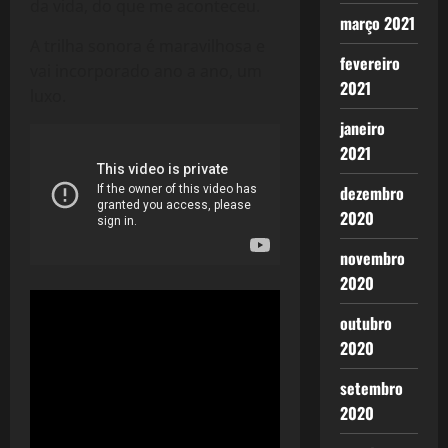
da vida, do que me aconteceu.
março 2021
A trilha sonora é maravilhosa e
fevereiro
vai incorporado ano a ano, um
2021
luxo.
janeiro
2021
dezembro
2020
novembro
2020
outubro
2020
setembro
2020