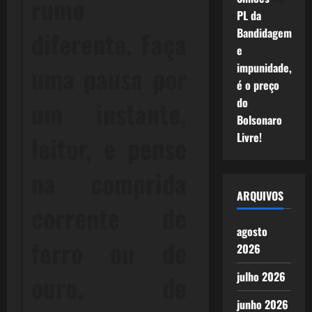
rumo
PL da
Bandidagem
diferente. Faça
e
impunidade,
uma pausa por
é o preço
do
um instante,
Bolsonaro
Livre!
leitor, e pense
na comprida
ARQUIVOS
corrente de
agosto
ferro ou de
2026
julho 2026
ouro, de
junho 2026