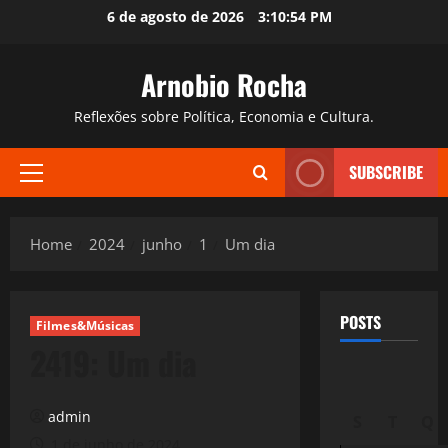
Skip
6 de agosto de 2026
3:10:55 PM
to
content
Arnobio Rocha
Reflexões sobre Política, Economia e Cultura.
SUBSCRIBE
Primary
Menu
Home
2024
junho
1
Um dia
POSTS
Filmes&Músicas
2419: Um dia
admin
S
T
Q
1 de junho de 2024