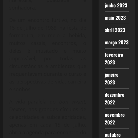
junho 2023
sonhadora.
maio 2023
De um encontro furtivo, no dia
15 de julho de 1988, na festa de
abril 2023
formatura, em meio a bebida,
março 2023
muitos casais, encontros, o
deles é inusitado e muito
fevereiro
improvável, por todas as
2023
circunstâncias e ambientes que
frequentavam durante o curso e
janeiro
as perspectivas de vida, carreira
2023
e sonhos.
dezembro
A vida paralela do
bon vivant,
2022
Dexter, nos grandes círculos de
novembro
celebridades e subcelebridades,
2022
apenas em cada 15 de julho,
abria a agenda para encontro do
outubro