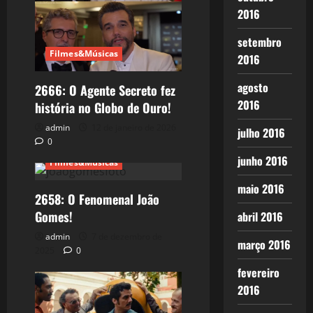
2016
setembro
Filmes&Músicas
2016
agosto
2666: O Agente Secreto fez
2016
história no Globo de Ouro!
admin
12 de janeiro de 2026
julho 2016
0
junho 2016
Filmes&Músicas
maio 2016
2658: O Fenomenal João
Gomes!
abril 2016
admin
7 de dezembro de
março 2016
2025
0
fevereiro
2016