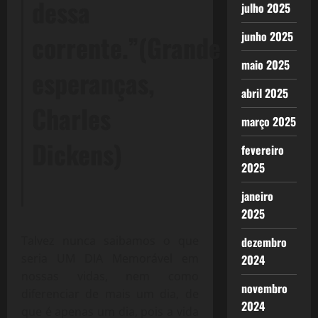
dessa
julho 2025
junho 2025
corrente.”(Grande
maio 2025
esperanças,
abril 2025
Charles
março 2025
Dickens)
fevereiro
2025
janeiro
2025
Talvez nunca saibamos o que
dezembro
seria UM DIA Memorável em
2024
nossas vidas, nem como
novembro
diferenciar de mais um dia, de
2024
que é apenas um dia, pois a vida