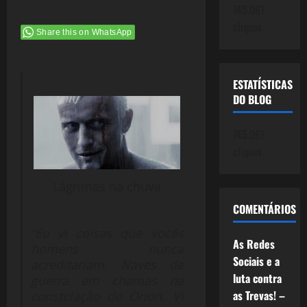
745.061
cliques
Share this on WhatsApp
ESTATÍSTICAS
DO BLOG
745.061
cliques
Lágrimas na chuva
COMENTÁRIOS
“Eu vi coisas que vocês
As Redes
homens nunca
Sociais e a
acreditariam. Naves de
luta contra
guerra em chamas na
as Trevas! –
constelação de Orion. Vi