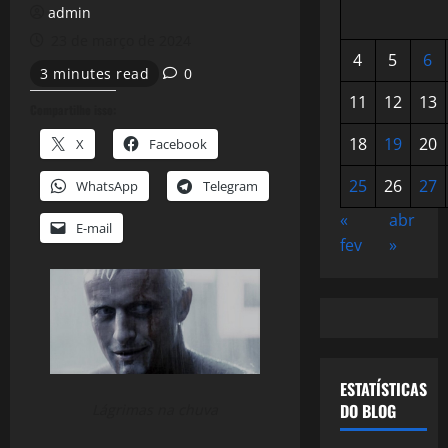
admin
23 de março de 2024
4
5
6
3 minutes read
0
11
12
13
Compartilhe isso:
18
19
20
X
Facebook
25
26
27
WhatsApp
Telegram
«
abr
E-mail
fev
»
ESTATÍSTICAS
DO BLOG
Lágrimas na chuva