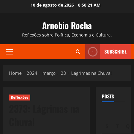
Skip
10 de agosto de 2026
8:58:23 AM
to
content
Arnobio Rocha
Reflexões sobre Política, Economia e Cultura.
SUBSCRIBE
Primary
Menu
Home
2024
março
23
Lágrimas na Chuva!
POSTS
Reflexões
2373: Lágrimas na
Chuva!
S
T
Q