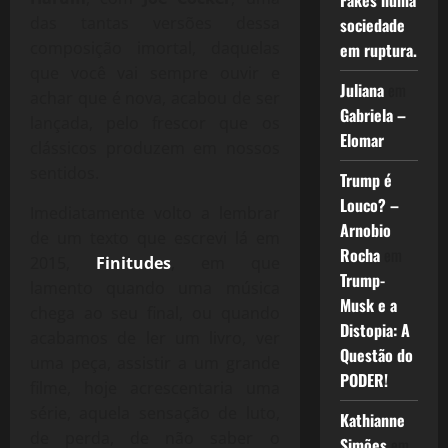
Fakes numa
das tantas versões dessa
sociedade
composição imortal, daquelas
em ruptura.
que você vai sempre ouvir e
Juliana
em
achar que é nova, acabou de ser
Gabriela –
lançada, pelo frescor que os
Elomar
clássicos produzem em nossos
sentidos.
Trump é
Louco? –
Imediatamente volto a lembrar
Arnobio
de um texto que escrevi lá em
Rocha
em
2015,
Finitudes
, em que
Trump-
lamento quando uma música
Musk e a
chega ao seu final, ou quando
Distopia: A
acabamos de ler um livro, ver
Questão do
uma peça, assistir a um grande
PODER!
filme, hoje acrescentaria uma
série, aquela sensação de luto,
Kathianne
de perda, de não saber o
Simões
em