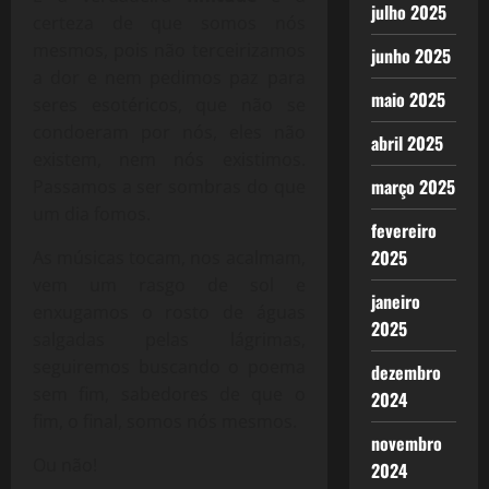
julho 2025
certeza de que somos nós
mesmos, pois não terceirizamos
junho 2025
a dor e nem pedimos paz para
maio 2025
seres esotéricos, que não se
condoeram por nós, eles não
abril 2025
existem, nem nós existimos.
março 2025
Passamos a ser sombras do que
um dia fomos.
fevereiro
2025
As músicas tocam, nos acalmam,
vem um rasgo de sol e
janeiro
enxugamos o rosto de águas
2025
salgadas pelas lágrimas,
seguiremos buscando o poema
dezembro
sem fim, sabedores de que o
2024
fim, o final, somos nós mesmos.
novembro
Ou não!
2024