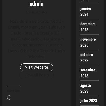
admin
janeiro
Administrator
2024
Nascido em Bela Cruz (Ceará -
dezembro
Brasil), moro em São Paulo (São
2023
Paulo - Brasil) e Brasília (DF -
novembro
Brasil) Advogado e Técnico em
2023
Telecomunicações. Autor do
Livro - Crise 2.0: A Taxa de Lucro
outubro
Reloaded.
2023
Visit Website
setembro
View All Posts
2023
agosto
2023
Curtir isso:
Carregando...
julho 2023