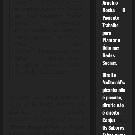
raios-C resplandecentes
Arnobio
no escuro perto do Portal
Rocha
em
O
de Tannhaüser. Todos
Paciente
esses momentos
Trabalho
se perderão no tempo,
para
como lágrimas na chuva.
Plantar o
Hora de
Ódio nas
morrer”.
(Replicante Roy
Redes
Batty, personagem
Sociais.
de
Blade Runner
, 1984,
dir. Ridley Scott, EUA)
Direito
McDonald’s:
picanha não
Andando sob chuva, que vai e
é picanha,
volta, pelas longa quadras de
direito não
Brasília, num sábado
é direito -
modorrento, no ouvido toca
A
Conjur
em
Whiter Shade of Pale
, de
Procol
Os Sabores
Harum
, com
Joe Cocker
, uma