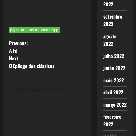
I
2022
9 de abril de
2012
setembro
2022
Share this on WhatsApp
agosto
P
Previous:
2022
A Fé
o
julho 2022
Next:
O Epílogo dos clássicos
s
junho 2022
maio 2022
t
Deixe uma resposta
abril 2022
n
março 2022
a
fevereiro
v
2022
i