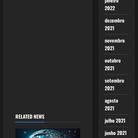
janeiro
2022
g
dezembro
a
2021
t
novembro
i
2021
o
outubro
2021
n
setembro
2021
agosto
2021
RELATED NEWS
julho 2021
junho 2021