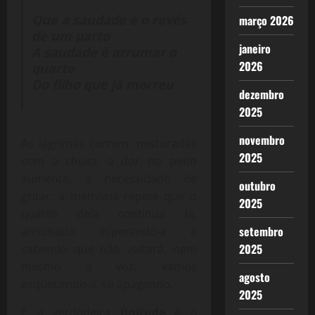
Que a saudade é o revés
março 2026
de um parto
janeiro
A saudade é arrumar o
2026
quarto
Do filho que já morreu
dezembro
2025
novembro
As lágrimas correm, misturadas
2025
com a chuva, a dor no peito
aumenta, a necessidade de
outubro
gritar, a memória repete que o
2025
quarto dela continua lá,
setembro
arrumado esperando-a e
2025
sabendo que não voltará, nem
mesmo a voz, vamos
agosto
esquecendo-a, se apagando.
2025
E a verdadeira
finitude
é a