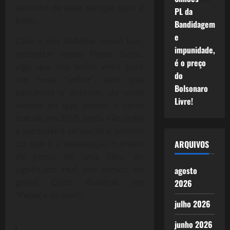
caminho de casa, porque tudo é
PL da
finito.
Bandidagem
e
Cabe a nós elaborar nosso luto,
impunidade,
encontrar novos filmes, livros,
é o preço
algo que nos torne vivos para
do
um novo “sofrer”, sem que
Bolsonaro
percamos o anterior, de onde
Livre!
viemos ou que somos, é certo
que ali, em 2015, ainda não tinha
a verdadeira sensação e sentido
do que é a devastação humana
ARQUIVOS
da perda de uma filha, do
significado real dos versos do
agosto
genial Chico Buarque em
2026
“Pedaço de mim”:
julho 2026
junho 2026