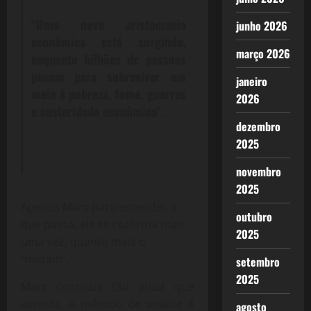
“Uma nova aristocracia
junho 2026
econômica está surgindo,
março 2026
enquanto bilhões de pessoas
penam para sobreviver em
janeiro
meio à pobreza, fome, guerras
2026
e austeridade econômica”.
dezembro
2025
novembro
2025
Apenas Marx para entender o
outubro
que passa, ele se reafirma mais
2025
uma vez, quanto mais o
“matam”.
setembro
2025
Marx continua tão atual que
assusta, o método de análise é
agosto