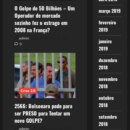
O Golpe de 50 Bilhões – Um
março 2019
Operador de mercado
fevereiro
sozinho fez o estrago em
2019
2008 na França?
admin
16 de julho de 2025
janeiro
0
2019
dezembro
2018
novembro
2018
Crise 2.0
outubro
2018
2566: Bolsonaro pede para
ser PRESO para Tentar um
setembro
novo GOLPE?
2018
admin
26 de março de 2025