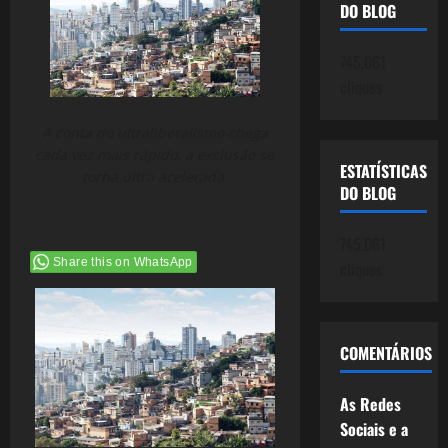
DO BLOG
745.061
cliques
A conta do ultraliberalismo chega
cada vez mais rápido, a exclusão se
ESTATÍSTICAS
torna ultra acelerada.
DO BLOG
745.061
Share this on WhatsApp
cliques
COMENTÁRIOS
As Redes
Sociais e a