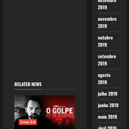
dezembro
i
2019
o
novembro
2019
n
outubro
2019
setembro
2019
agosto
2019
RELATED NEWS
julho 2019
junho 2019
maio 2019
Crise 2.0
abril 2019