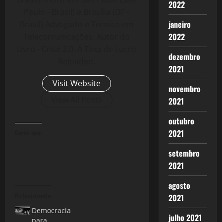
2022
Paulo - Brasil) e Brasília (DF -
janeiro
Brasil) Advogado e Técnico em
2022
Telecomunicações. Autor do
Livro - Crise 2.0: A Taxa de Lucro
dezembro
Reloaded.
2021
Visit Website
novembro
View All Posts
2021
outubro
2021
Curtir isso:
setembro
2021
agosto
Relacionado
2021
Democracia
julho 2021
para