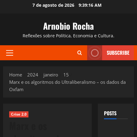
Skip
7 de agosto de 2026
9:39:18 AM
to
content
Arnobio Rocha
Reflexões sobre Política, Economia e Cultura.
SUBSCRIBE
Primary
Menu
Home
2024
janeiro
15
Marx e os algoritmos do Ultraliberalismo – os dados da
Oxfam
POSTS
Crise 2.0
Marx e os