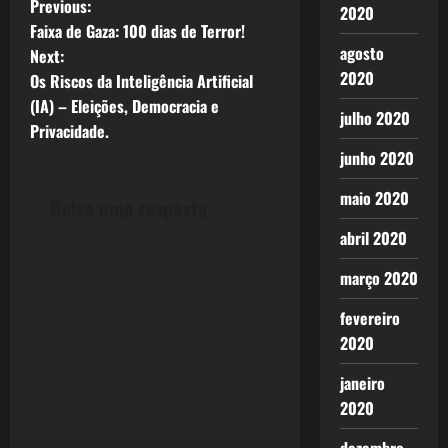
P
Previous:
2020
Faixa de Gaza: 100 dias de Terror!
o
agosto
Next:
2020
Os Riscos da Inteligência Artificial
s
(IA) – Eleições, Democracia e
julho 2020
t
Privacidade.
junho 2020
n
maio 2020
Deixe uma resposta
a
abril 2020
v
março 2020
i
fevereiro
g
2020
a
janeiro
2020
t