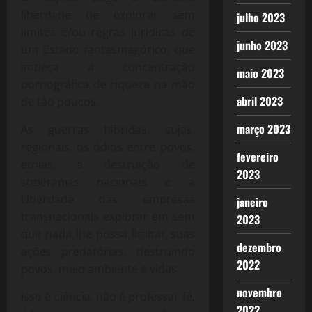
liberdade de explorar sem
julho 2023
limites e/ou regras jurídicas de
junho 2023
um Estado fantasmagórico, que
impeça a concentração
maio 2023
pornográfica de riqueza na mão
abril 2023
de tão poucos.
março 2023
As guerras híbridas, sujas,
regionais, os ódios entre povos,
fevereiro
etnias, a destruição de
2023
soberanias nacionais e a
Liberdade das empresas
janeiro
transnacionais explorar em sem
2023
que nada lhe possa limitar suas
dezembro
ações predatórias, destruindo
2022
povos, meio ambiente e vidas.
novembro
Isso é ciência, não é professar fé,
2022