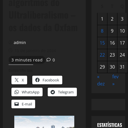
algoritmos do
S
T
Q
Ultraliberalismo –
1
2
3
os dados da Oxfam
8
9
10
admin
15
16
17
15 de janeiro de 2024
22
23
24
3 minutes read
0
29
30
31
Compartilhe isso:
«
fev
X
Facebook
dez
»
WhatsApp
Telegram
E-mail
ESTATÍSTICAS