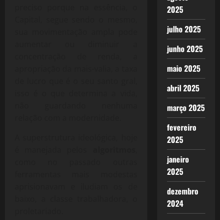
preciso porque na essência, o
2025
Capital, segue sendo o mesmo,
julho 2025
sua movimentação ampla pode
aumentar ou diminuir a
junho 2025
concentração de renda, a
maio 2025
apropriação da mais-valia, a taxa
de lucro que é o seu santo gral,
abril 2025
isso é o que determina a vida,
não guardando nenhuma
março 2025
relação com a modernidade.
fevereiro
A superstrutura ideológica, hoje
2025
é manejada pelos
algoritmos
,
janeiro
como no passado outras
2025
ferramentas mais modestas
aprisionavam e iludiam os de
dezembro
baixo, a classe trabalhadora, o
2024
proletariado.