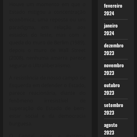
Houve um momento em que o
fevereiro
Estado mitigou a concentração
2024
econômica, uma reposta ou um
janeiro
paradigma, em relação aos
2024
estados do leste, mas com a
queda do muro de Berlim (1989),
dezembro
depois o muro de Wall Street
2023
(2008), nenhuma amarra parece
novembro
segurar o Ultraliberalismo.
2023
A resistência de nosso campo de
outubro
Esquerda em defender o Estado,
2023
parece reacionária, diante do
fenômeno irresistível de
setembro
superação do Estado de bem-
2023
estar social e da democracia
burguesa.
agosto
2023
O Capital exige a extrema