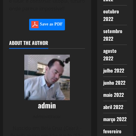
é lutar e construir utopia, futuro
onde parece impossível!
outubro
2022
Save as PDF
setembro
2022
ABOUT THE AUTHOR
agosto
2022
julho 2022
junho 2022
maio 2022
admin
abril 2022
Administrator
março 2022
Nascido em Bela Cruz (Ceará -
fevereiro
Brasil), moro em São Paulo (São