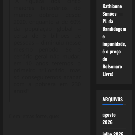
“A riqueza dos cinco
Kathianne
maiores bilionários do
Simões
em
mundo dobrou desde
PL da
2020, enquanto a de 60%
Bandidagem
da população global –
cerca de 5 bilhões de
e
pessoas – diminuiu nesse
impunidade,
mesmo período. Se o
é o preço
cenário geral não mudar,
do
em 10 anos teremos o
Bolsonaro
primeiro trilionário, mas
Livre!
só conseguiremos acabar
com a pobreza em 230
anos!”
ARQUIVOS
agosto
E em letras forte, que:
2026
julho 2026