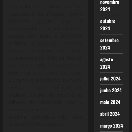
novembro
A atualidade de Marx está na
2024
capacidade de entender como
outubro
funciona aquilo que é
2024
fundamental numa sociedade de
classes (em luta), a economia
setembro
política, a produção coletiva,
2024
mesmo atomizada, não mais
concentrada no chão se fabrica,
agosto
por outro lado, a apropriação
2024
individual dos lucros fabulosos,
julho 2024
aumenta a exploração humana,
mesmo numa sensação de
junho 2024
melhora de vida.
No entanto, os
maio 2024
bilhões de miseráveis, são a
nossa
consciência de que o
abril 2024
sistema capitalista não dará
respostas à humanidade.
março 2024