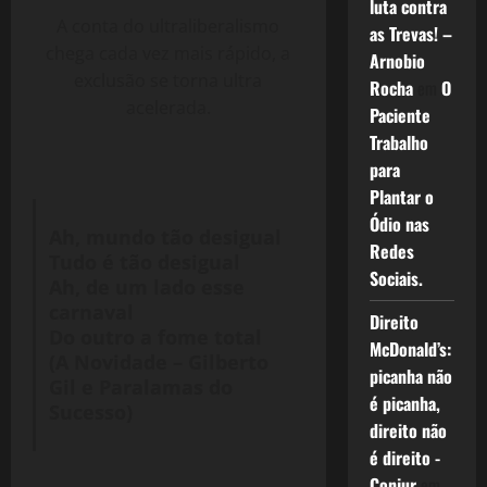
luta contra
A conta do ultraliberalismo
as Trevas! –
chega cada vez mais rápido, a
Arnobio
exclusão se torna ultra
Rocha
em
O
acelerada.
Paciente
Trabalho
para
Plantar o
Ódio nas
Ah, mundo tão desigual
Redes
Tudo é tão desigual
Sociais.
Ah, de um lado esse
carnaval
Direito
Do outro a fome total
McDonald’s:
(A Novidade – Gilberto
picanha não
Gil e Paralamas do
é picanha,
Sucesso)
direito não
é direito -
Conjur
em