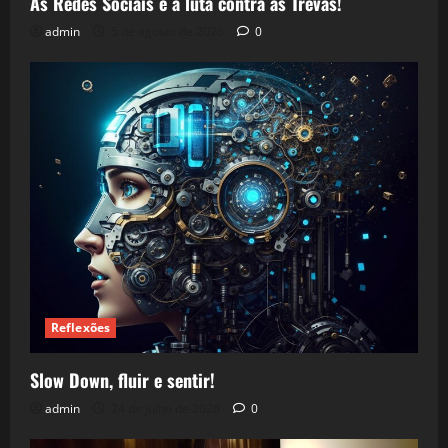
As Redes Sociais e a luta contra as Trevas!
admin
5 de agosto de 2026
0
Reflexões
Slow Down, fluir e sentir!
admin
24 de julho de 2026
0