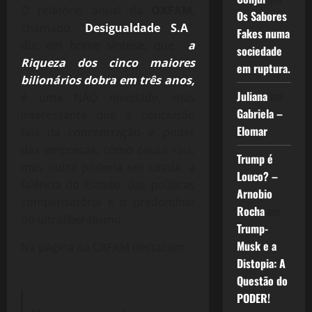
O relatório anual da
OXFAM
,
Os Sabores
chamado “
Desigualdade S.A
“,
Fakes numa
diz, em breve síntese, que
a
sociedade
Riqueza dos cinco maiores
em ruptura.
bilionários dobra em três anos,
Juliana
em
é uma NÃO novidade, mas
Gabriela –
interessante que a conclusão
Elomar
fala da concentração e poder
das empresas, como causa raiz,
Trump é
mas outra poderia ser citada, a
Louco? –
falência do Estado, das políticas
Arnobio
compensatória e o predomínio
Rocha
em
do ultraliberalismo.
Trump-
Musk e a
Na página da OXFAM destacam:
Distopia: A
Questão do
PODER!