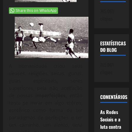
745.061
Share this on WhatsApp
cliques
ESTATÍSTICAS
DO BLOG
745.061
A humanidade criou seus
cliques
deuses, religiões, seitas, gurus,
guias espirituais, seres
superiores, pela não aceitação
de nossas
imperfeições
, então
COMENTÁRIOS
tenta se mirar em algo etéreo,
esotérico como forma de ter
As Redes
paradigmas de perfeições e ter
Sociais e a
um caminho, um alento, uma
luta contra