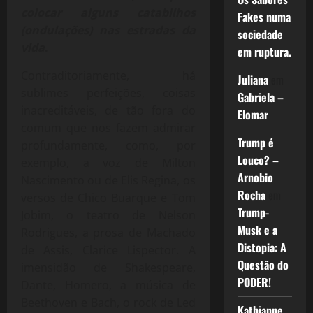
colocar alguns catabilhos
Fakes numa
(ondulações) nas estradas da
sociedade
vida
.
em ruptura.
Contraditoriamente, há
Juliana
em
sublimes perfeições, coisas
Gabriela –
inacreditáveis, de tão fora do
Elomar
comum que nos fazem admirar
Trump é
profundamente, como, por
Louco? –
exemplo, a voz de Milton
Arnobio
Nascimento ou de Elis Regina, os
Rocha
em
versos de Chico Buarque e Tom
Trump-
Jobim, o teatro de Nelson
Musk e a
Rodrigues, a prosa de Machado
Distopia: A
de Assis, Clarice Lispector. A
Questão do
imensidão de Shakespeare,
PODER!
Dante, Homero, a música de
Beethoven e Bach, o rock de Led
Kathianne