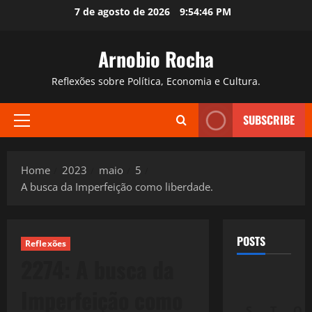
Skip
7 de agosto de 2026
9:54:47 PM
to
content
Arnobio Rocha
Reflexões sobre Política, Economia e Cultura.
SUBSCRIBE
Primary
Menu
Home
2023
maio
5
A busca da Imperfeição como liberdade.
POSTS
Reflexões
2274: A busca da
Imperfeição como
S
T
Q