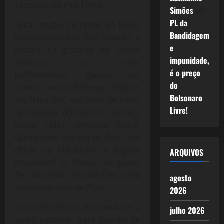
Zeppelin, do Pink Floyd.
Simões
em
PL da
Uma canção (I´d rather go blind)
Bandidagem
interpretada por Rod Stewart e
e
tocada na guitarra de Carlos
impunidade,
Santana, ou tantas
é o preço
performances geniais no
do
cinema, como Anthony Hopkins
Bolsonaro
em “Meu Pai”, um filme de Peter
Livre!
Greenaway (Prospero´s books),
Maria Callas cantando ópera.
Quem sabe um gol de Pelé, um
drible de Maradona, a jogada
ARQUIVOS
impossível de Messi, um passe
de calcanhar de Sócrates, uma
agosto
enfiada de bola de Zico.
2026
Isso tudo eleva a humanidade à
julho 2026
outro patamar, para que ela se