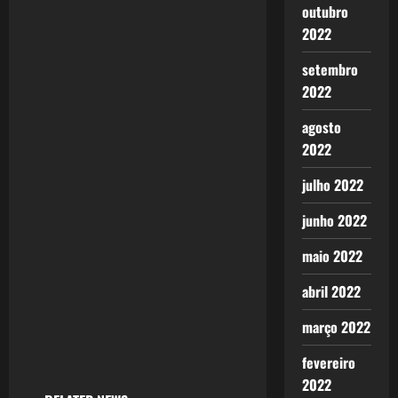
v
outubro
i
2022
g
setembro
2022
a
agosto
t
2022
i
julho 2022
o
junho 2022
n
maio 2022
abril 2022
março 2022
fevereiro
2022