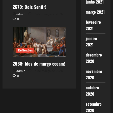
junho 2021
2670: Dois Sentir!
março 2021
admin
18 de março de 2026
0
fevereiro
2021
janeiro
2021
Reflexões
dezembro
2020
2668: Idos de março ecoam!
novembro
admin
14 de março de 2026
0
2020
outubro
2020
setembro
2020