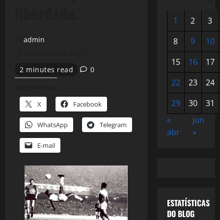
liberdade.
1
2
3
admin
8
9
10
5 de maio de 2023
15
16
17
2 minutes read
0
22
23
24
Compartilhe isso:
29
30
31
X
Facebook
«
jun
WhatsApp
Telegram
abr
»
E-mail
ESTATÍSTICAS
DO BLOG