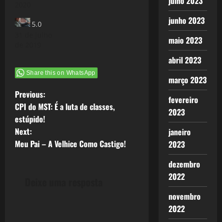
julho 2023
2020
junho 2023
5.0
31 de julho
maio 2023
de 2019
abril 2023
Share this on WhatsApp
março 2023
P
Previous:
fevereiro
CPI do MST: É a luta de classes,
2023
o
estúpido!
Next:
janeiro
s
Meu Pai – A Velhice Como Castigo!
2023
t
dezembro
n
2022
Deixe uma resposta
novembro
a
2022