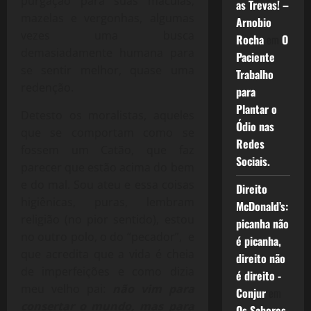
purgação para suas máculas,
as Trevas! –
mazelas e vergonhas, algumas
Arnobio
vezes uma busca
Rocha
em
O
demasiadamente humana para
Paciente
se sentir melhor, quase uma
Trabalho
redenção.
para
Plantar o
Detesto os moralistas, aqueles
Ódio nas
que se comportam como se
Redes
fossem um Catão, que faz
Sociais.
parecer que estão acima do bem
e do mal. Sou ateu e essa coisas
Direito
higiênicas, puras, lembram
McDonald’s:
religião (no pior sentido), estou
picanha não
no outro polo, o do “pecador”, e
é picanha,
que acredita que a vida é cheia
direito não
de imperfeições e como dizia
é direito -
meu velho pai:
não vim para
Conjur
em
consertar o mundo, mas para
Os Sabores