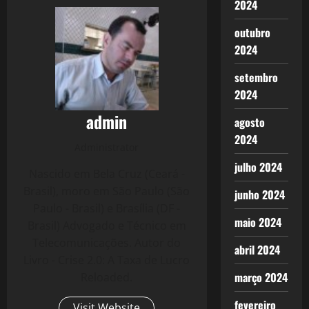
2024
outubro
2024
setembro
2024
admin
agosto
2024
Administrator
julho 2024
Nascido em Bela Cruz (Ceará -
Brasil), moro em São Paulo (São
junho 2024
Paulo - Brasil) e Brasília (DF -
maio 2024
Brasil) Advogado e Técnico em
Telecomunicações. Autor do
abril 2024
Livro - Crise 2.0: A Taxa de Lucro
março 2024
Reloaded.
fevereiro
Visit Website